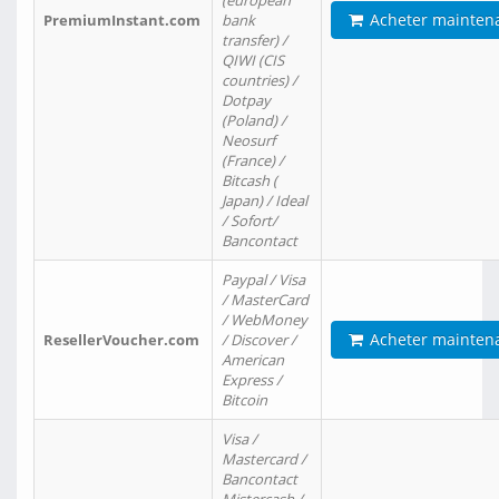
(european
Acheter mainten
PremiumInstant.com
bank
transfer) /
QIWI (CIS
countries) /
Dotpay
(Poland) /
Neosurf
(France) /
Bitcash (
Japan) / Ideal
/ Sofort/
Bancontact
Paypal / Visa
/ MasterCard
/ WebMoney
Acheter mainten
ResellerVoucher.com
/ Discover /
American
Express /
Bitcoin
Visa /
Mastercard /
Bancontact