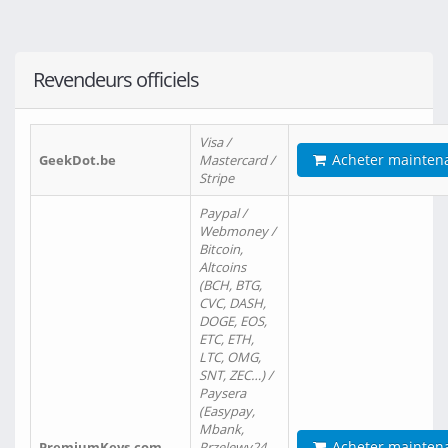
Revendeurs officiels
Visa /
Acheter mainten
GeekDot.be
Mastercard /
Stripe
Paypal /
Webmoney /
Bitcoin,
Altcoins
(BCH, BTG,
CVC, DASH,
DOGE, EOS,
ETC, ETH,
LTC, OMG,
SNT, ZEC…) /
Paysera
(Easypay,
Mbank,
Acheter mainten
PremiumKeys.com
Przelewy24,