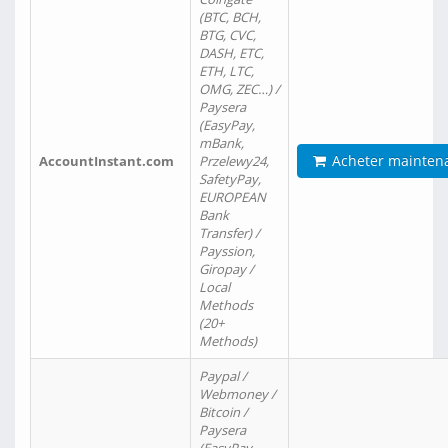
(BTC, BCH,
BTG, CVC,
DASH, ETC,
ETH, LTC,
OMG, ZEC…) /
Paysera
(EasyPay,
mBank,
Acheter mainten
AccountInstant.com
Przelewy24,
SafetyPay,
EUROPEAN
Bank
Transfer) /
Payssion,
Giropay /
Local
Methods
(20+
Methods)
Paypal /
Webmoney /
Bitcoin /
Paysera