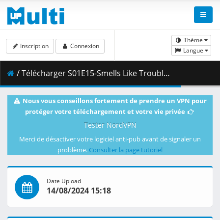
Thème
Inscription
Connexion
Langue
/ Télécharger S01E15-Smells Like Trouble [1DD51A46].mkv.001 ( 289.89 MB )
Nous vous conseillons fortement de prendre un VPN pour
protéger votre téléchargement et votre vie privée
Tester NordVPN
Merci de désactiver votre logiciel anti-pub avant de signaler un
problème.
Consulter la page tutoriel
Date Upload
14/08/2024 15:18