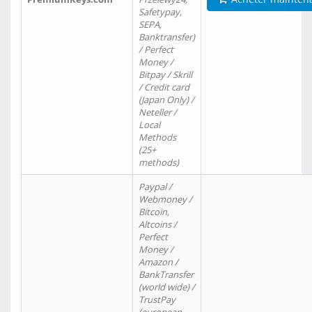
Safetypay,
SEPA,
Banktransfer)
/ Perfect
Money /
Bitpay / Skrill
/ Credit card
(Japan Only) /
Neteller /
Local
Methods
(25+
methods)
Paypal /
Webmoney /
Bitcoin,
Altcoins /
Perfect
Money /
Amazon /
BankTransfer
(world wide) /
TrustPay