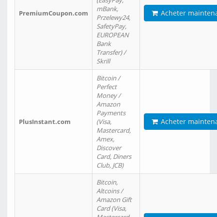
(EasyPay,
mBank,
Acheter mainten
PremiumCoupon.com
Przelewy24,
SafetyPay,
EUROPEAN
Bank
Transfer) /
Skrill
Bitcoin /
Perfect
Money /
Amazon
Payments
Acheter mainten
PlusInstant.com
(Visa,
Mastercard,
Amex,
Discover
Card, Diners
Club, JCB)
Bitcoin,
Altcoins /
Amazon Gift
Card (Visa,