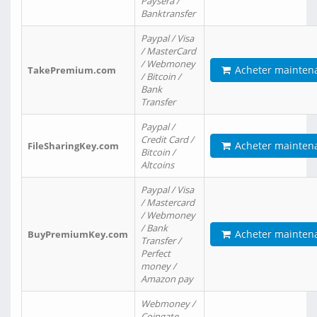
Paysera /
Banktransfer
Paypal / Visa
/ MasterCard
/ Webmoney
Acheter mainten
TakePremium.com
/ Bitcoin /
Bank
Transfer
Paypal /
Credit Card /
Acheter mainten
FileSharingKey.com
Bitcoin /
Altcoins
Paypal / Visa
/ Mastercard
/ Webmoney
/ Bank
Acheter mainten
BuyPremiumKey.com
Transfer /
Perfect
money /
Amazon pay
Webmoney /
Coingate