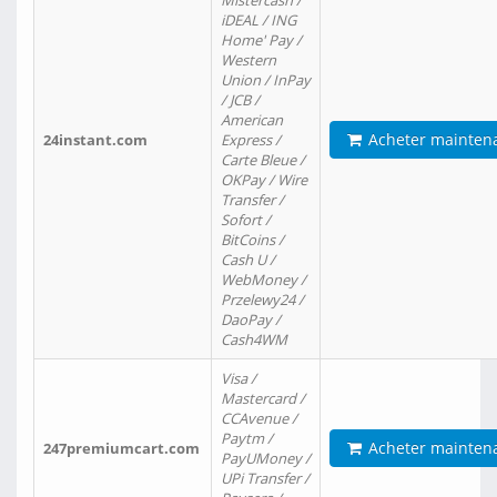
Mistercash /
iDEAL / ING
Home' Pay /
Western
Union / InPay
/ JCB /
American
Acheter mainten
24instant.com
Express /
Carte Bleue /
OKPay / Wire
Transfer /
Sofort /
BitCoins /
Cash U /
WebMoney /
Przelewy24 /
DaoPay /
Cash4WM
Visa /
Mastercard /
CCAvenue /
Paytm /
Acheter mainten
247premiumcart.com
PayUMoney /
UPi Transfer /