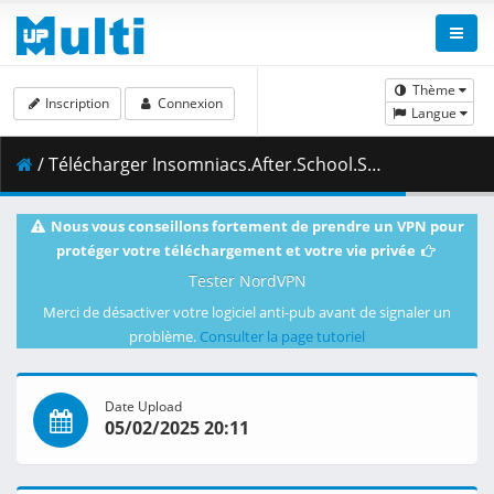
Thème
Inscription
Connexion
Langue
/ Télécharger Insomniacs.After.School.S01E09.Altair.and.Vega.1080p.AMZN.WEB-DL.DUAL.DDP2.0.H.264.ESub-ToonsHub.mkv.002 ( 280.12 MB )
Nous vous conseillons fortement de prendre un VPN pour
protéger votre téléchargement et votre vie privée
Tester NordVPN
Merci de désactiver votre logiciel anti-pub avant de signaler un
problème.
Consulter la page tutoriel
Date Upload
05/02/2025 20:11