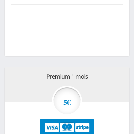
Premium 1 mois
5€