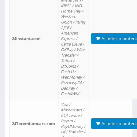
Mistercash /
iDEAL / ING
Home' Pay /
Western
Union / InPay
/ JCB /
American
Acheter mainten
24instant.com
Express /
Carte Bleue /
OKPay / Wire
Transfer /
Sofort /
BitCoins /
Cash U /
WebMoney /
Przelewy24 /
DaoPay /
Cash4WM
Visa /
Mastercard /
CCAvenue /
Paytm /
Acheter mainten
247premiumcart.com
PayUMoney /
UPi Transfer /