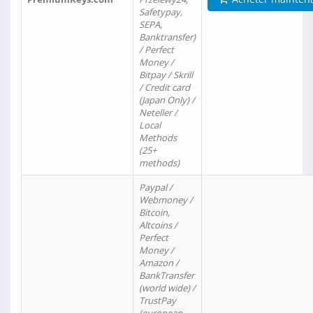
Safetypay,
SEPA,
Banktransfer)
/ Perfect
Money /
Bitpay / Skrill
/ Credit card
(Japan Only) /
Neteller /
Local
Methods
(25+
methods)
Paypal /
Webmoney /
Bitcoin,
Altcoins /
Perfect
Money /
Amazon /
BankTransfer
(world wide) /
TrustPay