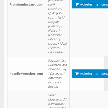
(european
Acheter mainten
PremiumInstant.com
bank
transfer) /
QIWI (CIS
countries) /
Dotpay
(Poland) /
Neosurf
(France) /
Bitcash (
Japan) / Ideal
/ Sofort/
Bancontact
Paypal / Visa
/ MasterCard
/ WebMoney
Acheter mainten
ResellerVoucher.com
/ Discover /
American
Express /
Bitcoin
Visa /
Mastercard /
Bancontact