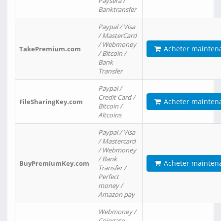
Paysera /
Banktransfer
Paypal / Visa
/ MasterCard
/ Webmoney
Acheter mainten
TakePremium.com
/ Bitcoin /
Bank
Transfer
Paypal /
Credit Card /
Acheter mainten
FileSharingKey.com
Bitcoin /
Altcoins
Paypal / Visa
/ Mastercard
/ Webmoney
/ Bank
Acheter mainten
BuyPremiumKey.com
Transfer /
Perfect
money /
Amazon pay
Webmoney /
Coingate