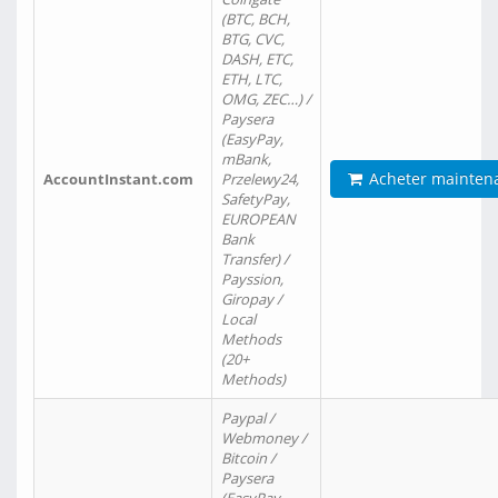
(BTC, BCH,
BTG, CVC,
DASH, ETC,
ETH, LTC,
OMG, ZEC…) /
Paysera
(EasyPay,
mBank,
Acheter mainten
AccountInstant.com
Przelewy24,
SafetyPay,
EUROPEAN
Bank
Transfer) /
Payssion,
Giropay /
Local
Methods
(20+
Methods)
Paypal /
Webmoney /
Bitcoin /
Paysera