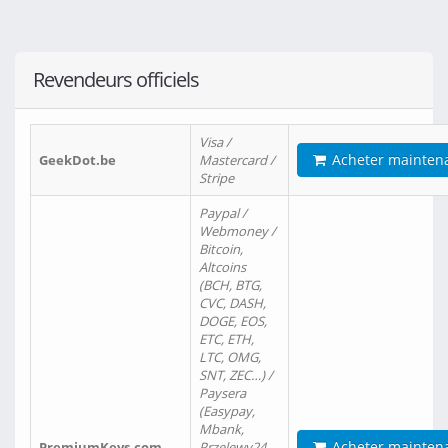
Revendeurs officiels
Visa /
Acheter mainten
GeekDot.be
Mastercard /
Stripe
Paypal /
Webmoney /
Bitcoin,
Altcoins
(BCH, BTG,
CVC, DASH,
DOGE, EOS,
ETC, ETH,
LTC, OMG,
SNT, ZEC…) /
Paysera
(Easypay,
Mbank,
Acheter mainten
PremiumKeys.com
Przelewy24,