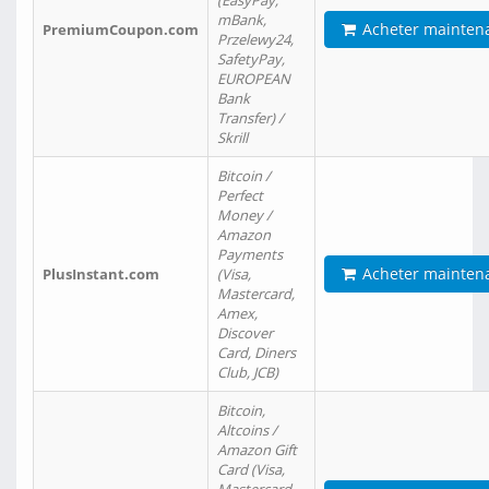
(EasyPay,
mBank,
Acheter mainten
PremiumCoupon.com
Przelewy24,
SafetyPay,
EUROPEAN
Bank
Transfer) /
Skrill
Bitcoin /
Perfect
Money /
Amazon
Payments
Acheter mainten
PlusInstant.com
(Visa,
Mastercard,
Amex,
Discover
Card, Diners
Club, JCB)
Bitcoin,
Altcoins /
Amazon Gift
Card (Visa,