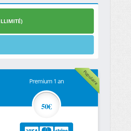
LLIMITÉ)
Populaire
Premium 1 an
50€