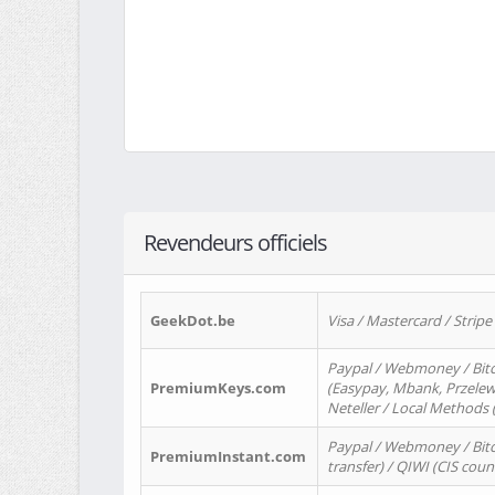
Revendeurs officiels
GeekDot.be
Visa / Mastercard / Stripe
Paypal / Webmoney / Bitc
PremiumKeys.com
(Easypay, Mbank, Przelewy2
Neteller / Local Methods
Paypal / Webmoney / Bitc
PremiumInstant.com
transfer) / QIWI (CIS coun