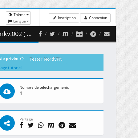
Thème
Inscription
Connexion
Langue
460.75 MB )
vie privée
Tester NordVPN
page tutoriel
Nombre de téléchargements
1
Partage