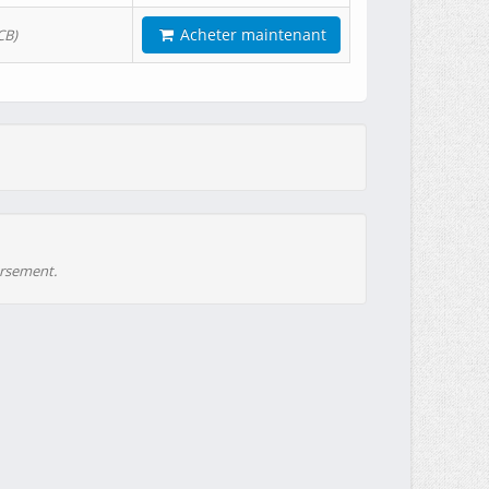
Acheter maintenant
CB)
ursement.