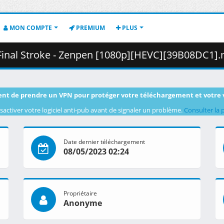
MON COMPTE
PREMIUM
PLUS
al Stroke - Zenpen [1080p][HEVC][39B08DC1].mkv.002 ( 
nt de prendre un VPN pour protéger votre téléchargement et votre 
sactiver votre logiciel anti-pub avant de signaler un problème.
Consulter la 
Date dernier téléchargement
08/05/2023 02:24
Propriétaire
Anonyme