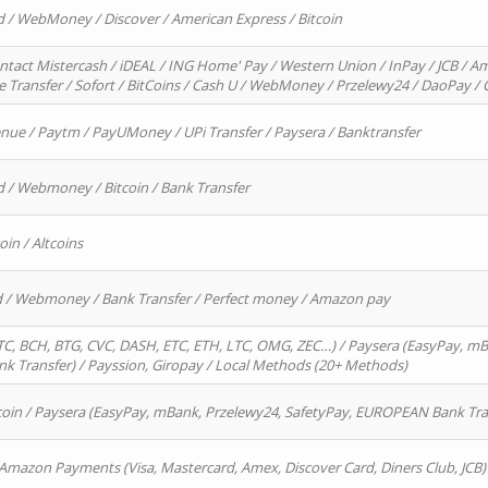
d / WebMoney / Discover / American Express / Bitcoin
ntact Mistercash / iDEAL / ING Home' Pay / Western Union / InPay / JCB / Am
re Transfer / Sofort / BitCoins / Cash U / WebMoney / Przelewy24 / DaoPay 
enue / Paytm / PayUMoney / UPi Transfer / Paysera / Banktransfer
d / Webmoney / Bitcoin / Bank Transfer
oin / Altcoins
rd / Webmoney / Bank Transfer / Perfect money / Amazon pay
, BCH, BTG, CVC, DASH, ETC, ETH, LTC, OMG, ZEC…) / Paysera (EasyPay, mB
 Transfer) / Payssion, Giropay / Local Methods (20+ Methods)
oin / Paysera (EasyPay, mBank, Przelewy24, SafetyPay, EUROPEAN Bank Transf
 Amazon Payments (Visa, Mastercard, Amex, Discover Card, Diners Club, JCB)