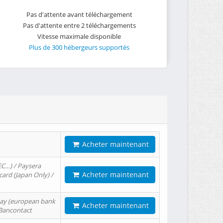
Pas d'attente avant téléchargement
Pas d'attente entre 2 téléchargements
Vitesse maximale disponible
Plus de 300 hébergeurs supportés
Acheter maintenant
EC…) / Paysera
Acheter maintenant
card (Japan Only) /
tPay (european bank
Acheter maintenant
/ Bancontact