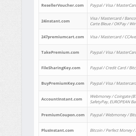
ResellerVoucher.com
Paypal / Visa / MasterCar
Visa / Mastercard / Banco
24instant.com
Carte Bleue / OKPay / Wi
247premiumcart.com
Visa / Mastercard / CCAv
TakePremium.com
Paypal / Visa / MasterCar
FileSharingKey.com
Paypal / Credit Card / Bitc
BuyPremiumKey.com
Paypal / Visa / Masterca
Webmoney / Coingate (BTC
AccountInstant.com
SafetyPay, EUROPEAN Bank
PremiumCoupon.com
Paypal / Webmoney / Bitc
PlusInstant.com
Bitcoin / Perfect Money /