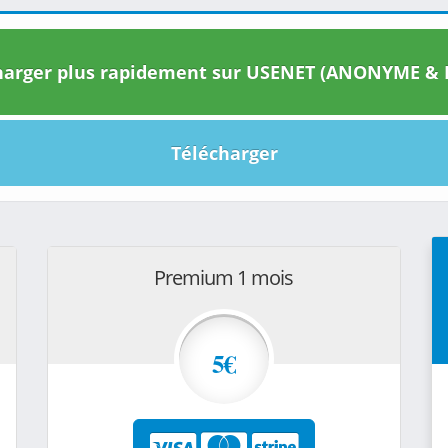
arger plus rapidement sur USENET (ANONYME & I
Télécharger
Premium 1 mois
5€