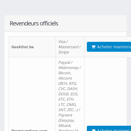
Revendeurs officiels
Visa /
Acheter mainten
GeekDot.be
Mastercard /
Stripe
Paypal /
Webmoney /
Bitcoin,
Altcoins
(BCH, BTG,
CVC, DASH,
DOGE, EOS,
ETC, ETH,
LTC, OMG,
SNT, ZEC…) /
Paysera
(Easypay,
Mbank,
Acheter mainten
PremiumKeys.com
Przelewy24,