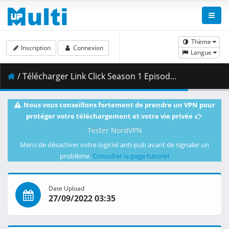
Thème
Inscription
Connexion
Langue
/ Télécharger Link Click Season 1 Episode 05.5.mkv.001 ( 425.52 MB )
Nous vous conseillons fortement de prendre un VPN pour
protéger votre téléchargement et votre vie privée
Tester NordVPN
Merci de désactiver votre logiciel anti-pub avant de signaler un
problème.
Consulter la page tutoriel
Date Upload
27/09/2022 03:35