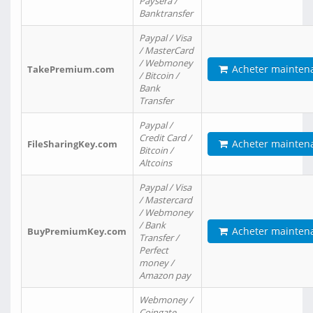
Paysera /
Banktransfer
Paypal / Visa
/ MasterCard
/ Webmoney
Acheter mainten
TakePremium.com
/ Bitcoin /
Bank
Transfer
Paypal /
Credit Card /
Acheter mainten
FileSharingKey.com
Bitcoin /
Altcoins
Paypal / Visa
/ Mastercard
/ Webmoney
/ Bank
Acheter mainten
BuyPremiumKey.com
Transfer /
Perfect
money /
Amazon pay
Webmoney /
Coingate