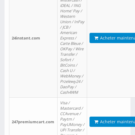
Mistercash /
iDEAL / ING
Home' Pay /
Western
Union / InPay
/ JCB /
American
Acheter mainten
24instant.com
Express /
Carte Bleue /
OKPay / Wire
Transfer /
Sofort /
BitCoins /
Cash U /
WebMoney /
Przelewy24 /
DaoPay /
Cash4WM
Visa /
Mastercard /
CCAvenue /
Paytm /
Acheter mainten
247premiumcart.com
PayUMoney /
UPi Transfer /