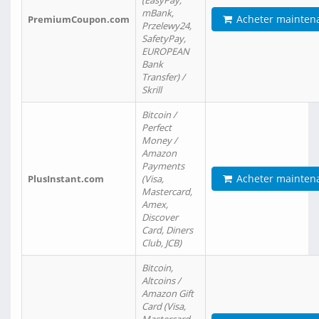
(EasyPay,
mBank,
Acheter mainten
PremiumCoupon.com
Przelewy24,
SafetyPay,
EUROPEAN
Bank
Transfer) /
Skrill
Bitcoin /
Perfect
Money /
Amazon
Payments
Acheter mainten
PlusInstant.com
(Visa,
Mastercard,
Amex,
Discover
Card, Diners
Club, JCB)
Bitcoin,
Altcoins /
Amazon Gift
Card (Visa,