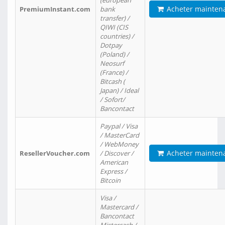
(european
Acheter mainten
PremiumInstant.com
bank
transfer) /
QIWI (CIS
countries) /
Dotpay
(Poland) /
Neosurf
(France) /
Bitcash (
Japan) / Ideal
/ Sofort/
Bancontact
Paypal / Visa
/ MasterCard
/ WebMoney
Acheter mainten
ResellerVoucher.com
/ Discover /
American
Express /
Bitcoin
Visa /
Mastercard /
Bancontact