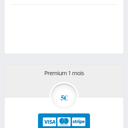
Premium 1 mois
5€