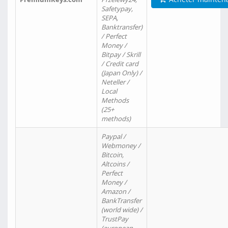
Safetypay,
SEPA,
Banktransfer)
/ Perfect
Money /
Bitpay / Skrill
/ Credit card
(Japan Only) /
Neteller /
Local
Methods
(25+
methods)
Paypal /
Webmoney /
Bitcoin,
Altcoins /
Perfect
Money /
Amazon /
BankTransfer
(world wide) /
TrustPay