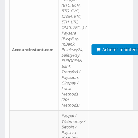
(BTC, BCH,
BTG, CVC,
DASH, ETC,
ETH, LTC,
OMG, ZEC…) /
Paysera
(EasyPay,
mBank,
Acheter mainten
AccountInstant.com
Przelewy24,
SafetyPay,
EUROPEAN
Bank
Transfer) /
Payssion,
Giropay /
Local
Methods
(20+
Methods)
Paypal /
Webmoney /
Bitcoin /
Paysera