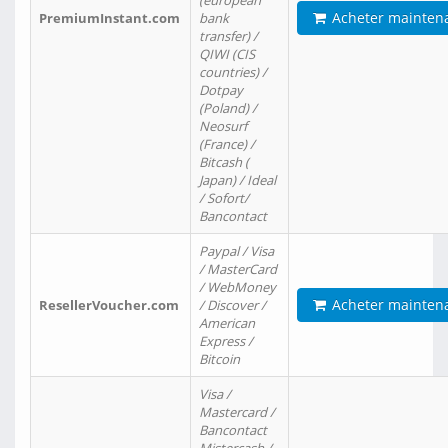
(european
Acheter mainten
PremiumInstant.com
bank
transfer) /
QIWI (CIS
countries) /
Dotpay
(Poland) /
Neosurf
(France) /
Bitcash (
Japan) / Ideal
/ Sofort/
Bancontact
Paypal / Visa
/ MasterCard
/ WebMoney
Acheter mainten
ResellerVoucher.com
/ Discover /
American
Express /
Bitcoin
Visa /
Mastercard /
Bancontact