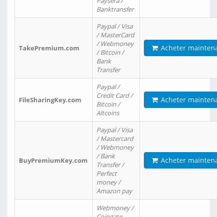
Paysera /
Banktransfer
Paypal / Visa
/ MasterCard
/ Webmoney
Acheter mainten
TakePremium.com
/ Bitcoin /
Bank
Transfer
Paypal /
Credit Card /
Acheter mainten
FileSharingKey.com
Bitcoin /
Altcoins
Paypal / Visa
/ Mastercard
/ Webmoney
/ Bank
Acheter mainten
BuyPremiumKey.com
Transfer /
Perfect
money /
Amazon pay
Webmoney /
Coingate