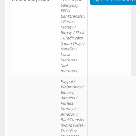
Safetypay,
SEPA,
Banktransfer)
/ Perfect
Money /
Bitpay / Skrill
/ Credit card
(Japan Only) /
Neteller /
Local
Methods
(25+
methods)
Paypal /
Webmoney /
Bitcoin,
Altcoins /
Perfect
Money /
Amazon /
BankTransfer
(world wide) /
TrustPay