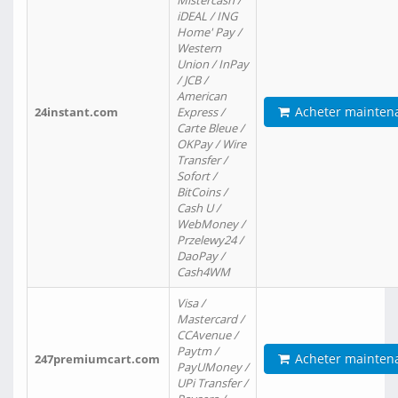
Mistercash /
iDEAL / ING
Home' Pay /
Western
Union / InPay
/ JCB /
American
Acheter mainten
24instant.com
Express /
Carte Bleue /
OKPay / Wire
Transfer /
Sofort /
BitCoins /
Cash U /
WebMoney /
Przelewy24 /
DaoPay /
Cash4WM
Visa /
Mastercard /
CCAvenue /
Paytm /
Acheter mainten
247premiumcart.com
PayUMoney /
UPi Transfer /