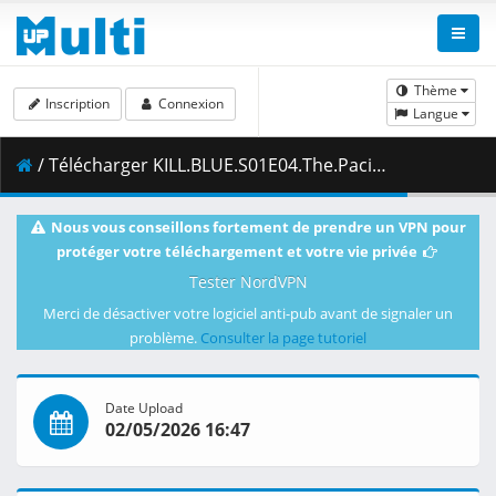
Thème
Inscription
Connexion
Langue
/ Télécharger KILL.BLUE.S01E04.The.Pacifier.Duel.1080p.NF.WEB-DL.JPN.AAC2.0.H.264.MSubs-ToonsHub.mkv.001 ( 431.73 MB )
Nous vous conseillons fortement de prendre un VPN pour
protéger votre téléchargement et votre vie privée
Tester NordVPN
Merci de désactiver votre logiciel anti-pub avant de signaler un
problème.
Consulter la page tutoriel
Date Upload
02/05/2026 16:47