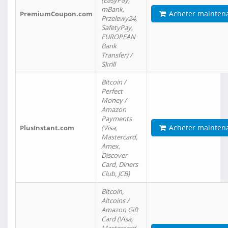
(EasyPay,
mBank,
Acheter mainten
PremiumCoupon.com
Przelewy24,
SafetyPay,
EUROPEAN
Bank
Transfer) /
Skrill
Bitcoin /
Perfect
Money /
Amazon
Payments
Acheter mainten
PlusInstant.com
(Visa,
Mastercard,
Amex,
Discover
Card, Diners
Club, JCB)
Bitcoin,
Altcoins /
Amazon Gift
Card (Visa,