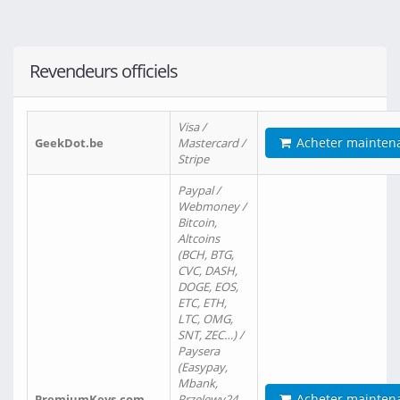
Revendeurs officiels
Visa /
Acheter mainten
GeekDot.be
Mastercard /
Stripe
Paypal /
Webmoney /
Bitcoin,
Altcoins
(BCH, BTG,
CVC, DASH,
DOGE, EOS,
ETC, ETH,
LTC, OMG,
SNT, ZEC…) /
Paysera
(Easypay,
Mbank,
Acheter mainten
PremiumKeys.com
Przelewy24,