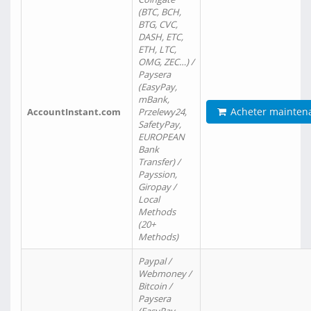
(BTC, BCH,
BTG, CVC,
DASH, ETC,
ETH, LTC,
OMG, ZEC…) /
Paysera
(EasyPay,
mBank,
Acheter mainten
AccountInstant.com
Przelewy24,
SafetyPay,
EUROPEAN
Bank
Transfer) /
Payssion,
Giropay /
Local
Methods
(20+
Methods)
Paypal /
Webmoney /
Bitcoin /
Paysera