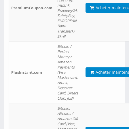
(EasyPay,
mBank,
Acheter mainten
PremiumCoupon.com
Przelewy24,
SafetyPay,
EUROPEAN
Bank
Transfer) /
Skrill
Bitcoin /
Perfect
Money /
Amazon
Payments
Acheter mainten
PlusInstant.com
(Visa,
Mastercard,
Amex,
Discover
Card, Diners
Club, JCB)
Bitcoin,
Altcoins /
Amazon Gift
Card (Visa,