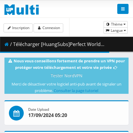
Thème
Inscription
Connexion
Langue
/ Télécharger [HuangSubs]Perfect World_Embers of Fire_Part1 [1080p].mkv.001 ( 379.91 MB )
Nous vous conseillons fortement de prendre un VPN pour
protéger votre téléchargement et votre vie privée
Tester NordVPN
Merci de désactiver votre logiciel anti-pub avant de signaler un
problème.
Consulter la page tutoriel
Date Upload
17/09/2024 05:20