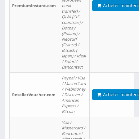
(european
Acheter mainten
PremiumInstant.com
bank
transfer) /
QIWI (CIS
countries) /
Dotpay
(Poland) /
Neosurf
(France) /
Bitcash (
Japan) / Ideal
/ Sofort/
Bancontact
Paypal / Visa
/ MasterCard
/ WebMoney
Acheter mainten
ResellerVoucher.com
/ Discover /
American
Express /
Bitcoin
Visa /
Mastercard /
Bancontact