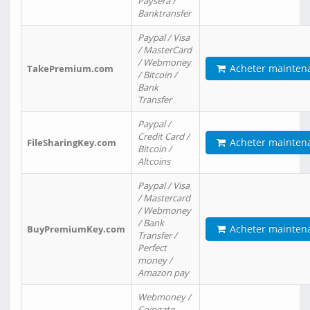
Paysera /
Banktransfer
Paypal / Visa
/ MasterCard
/ Webmoney
Acheter mainten
TakePremium.com
/ Bitcoin /
Bank
Transfer
Paypal /
Credit Card /
Acheter mainten
FileSharingKey.com
Bitcoin /
Altcoins
Paypal / Visa
/ Mastercard
/ Webmoney
/ Bank
Acheter mainten
BuyPremiumKey.com
Transfer /
Perfect
money /
Amazon pay
Webmoney /
Coingate