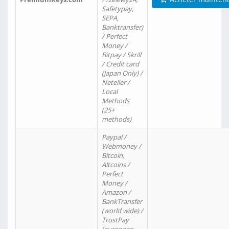
Safetypay,
SEPA,
Banktransfer)
/ Perfect
Money /
Bitpay / Skrill
/ Credit card
(Japan Only) /
Neteller /
Local
Methods
(25+
methods)
Paypal /
Webmoney /
Bitcoin,
Altcoins /
Perfect
Money /
Amazon /
BankTransfer
(world wide) /
TrustPay