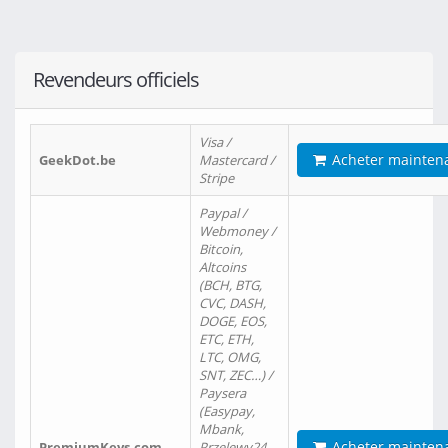
Revendeurs officiels
Visa /
Acheter mainten
GeekDot.be
Mastercard /
Stripe
Paypal /
Webmoney /
Bitcoin,
Altcoins
(BCH, BTG,
CVC, DASH,
DOGE, EOS,
ETC, ETH,
LTC, OMG,
SNT, ZEC…) /
Paysera
(Easypay,
Mbank,
Acheter mainten
PremiumKeys.com
Przelewy24,