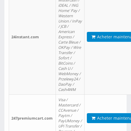
Mistercash /
iDEAL / ING
Home' Pay /
Western
Union / InPay
/ JCB /
American
Acheter mainten
24instant.com
Express /
Carte Bleue /
OKPay / Wire
Transfer /
Sofort /
BitCoins /
Cash U /
WebMoney /
Przelewy24 /
DaoPay /
Cash4WM
Visa /
Mastercard /
CCAvenue /
Paytm /
Acheter mainten
247premiumcart.com
PayUMoney /
UPi Transfer /