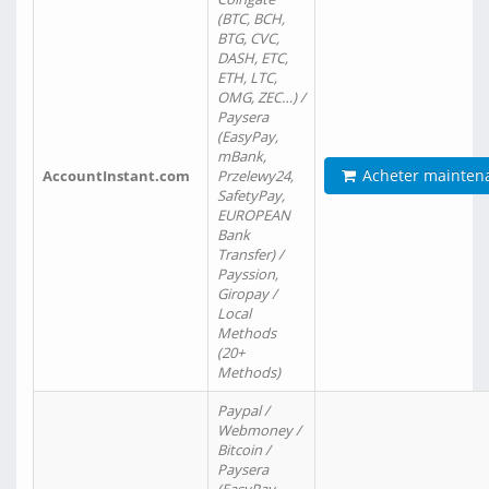
(BTC, BCH,
BTG, CVC,
DASH, ETC,
ETH, LTC,
OMG, ZEC…) /
Paysera
(EasyPay,
mBank,
Acheter mainten
AccountInstant.com
Przelewy24,
SafetyPay,
EUROPEAN
Bank
Transfer) /
Payssion,
Giropay /
Local
Methods
(20+
Methods)
Paypal /
Webmoney /
Bitcoin /
Paysera