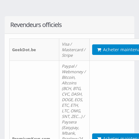
Revendeurs officiels
Visa /
Acheter mainten
GeekDot.be
Mastercard /
Stripe
Paypal /
Webmoney /
Bitcoin,
Altcoins
(BCH, BTG,
CVC, DASH,
DOGE, EOS,
ETC, ETH,
LTC, OMG,
SNT, ZEC…) /
Paysera
(Easypay,
Mbank,
Acheter mainten
PremiumKeys.com
Przelewy24,