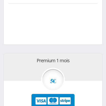
Premium 1 mois
5€