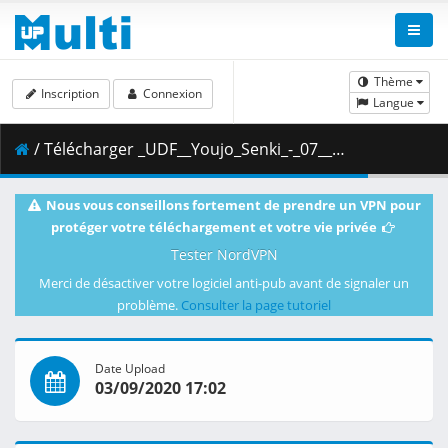
Thème
Inscription
Connexion
Langue
/ Télécharger _UDF__Youjo_Senki_-_07__BDRip_1080p_x264_FLACx2___C69404BC_.mkv.001 ( 482.33 MB )
Nous vous conseillons fortement de prendre un VPN pour
protéger votre téléchargement et votre vie privée
Tester NordVPN
Merci de désactiver votre logiciel anti-pub avant de signaler un
problème.
Consulter la page tutoriel
Date Upload
03/09/2020 17:02