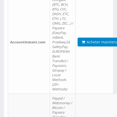
(BTC, BCH,
BTG, CVC,
DASH, ETC,
ETH, LTC,
OMG, ZEC…) /
Paysera
(EasyPay,
mBank,
Acheter mainten
AccountInstant.com
Przelewy24,
SafetyPay,
EUROPEAN
Bank
Transfer) /
Payssion,
Giropay /
Local
Methods
(20+
Methods)
Paypal /
Webmoney /
Bitcoin /
Paysera