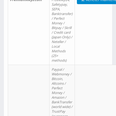
Safetypay,
SEPA,
Banktransfer)
/ Perfect
Money /
Bitpay / Skrill
/ Credit card
(Japan Only) /
Neteller /
Local
Methods
(25+
methods)
Paypal /
Webmoney /
Bitcoin,
Altcoins /
Perfect
Money /
Amazon /
BankTransfer
(world wide) /
TrustPay