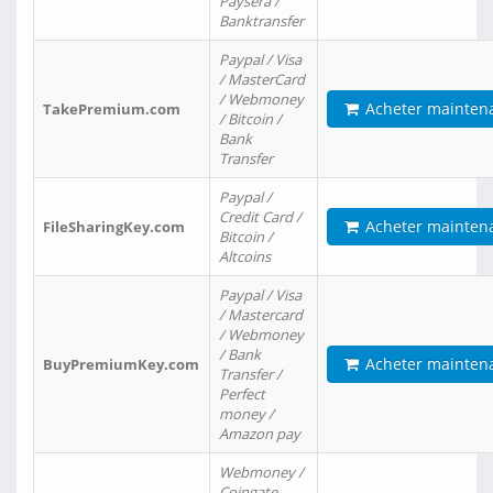
Paysera /
Banktransfer
Paypal / Visa
/ MasterCard
/ Webmoney
Acheter mainten
TakePremium.com
/ Bitcoin /
Bank
Transfer
Paypal /
Credit Card /
Acheter mainten
FileSharingKey.com
Bitcoin /
Altcoins
Paypal / Visa
/ Mastercard
/ Webmoney
/ Bank
Acheter mainten
BuyPremiumKey.com
Transfer /
Perfect
money /
Amazon pay
Webmoney /
Coingate