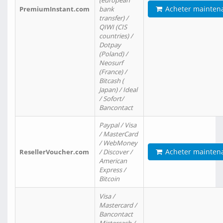
(european
Acheter mainten
PremiumInstant.com
bank
transfer) /
QIWI (CIS
countries) /
Dotpay
(Poland) /
Neosurf
(France) /
Bitcash (
Japan) / Ideal
/ Sofort/
Bancontact
Paypal / Visa
/ MasterCard
/ WebMoney
Acheter mainten
ResellerVoucher.com
/ Discover /
American
Express /
Bitcoin
Visa /
Mastercard /
Bancontact