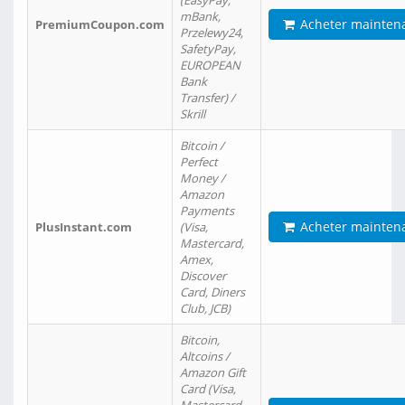
(EasyPay,
mBank,
Acheter mainten
PremiumCoupon.com
Przelewy24,
SafetyPay,
EUROPEAN
Bank
Transfer) /
Skrill
Bitcoin /
Perfect
Money /
Amazon
Payments
Acheter mainten
PlusInstant.com
(Visa,
Mastercard,
Amex,
Discover
Card, Diners
Club, JCB)
Bitcoin,
Altcoins /
Amazon Gift
Card (Visa,