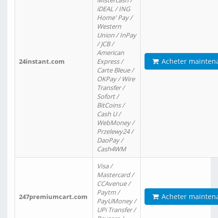
Mistercash /
iDEAL / ING
Home' Pay /
Western
Union / InPay
/ JCB /
American
Acheter mainten
24instant.com
Express /
Carte Bleue /
OKPay / Wire
Transfer /
Sofort /
BitCoins /
Cash U /
WebMoney /
Przelewy24 /
DaoPay /
Cash4WM
Visa /
Mastercard /
CCAvenue /
Paytm /
Acheter mainten
247premiumcart.com
PayUMoney /
UPi Transfer /