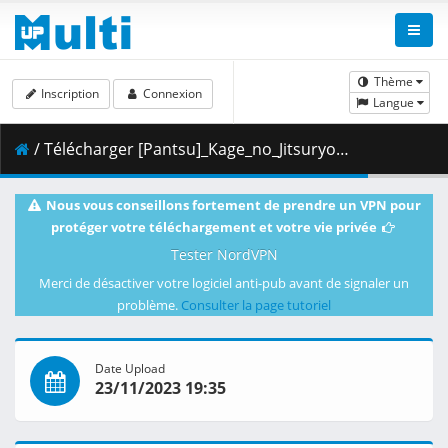
Thème
Inscription
Connexion
Langue
/ Télécharger [Pantsu]_Kage_no_Jitsuryokusha_ni_Naritakute__S2_-_08_[1080p][51E90DF4].mkv.001 ( 276.19 MB )
Nous vous conseillons fortement de prendre un VPN pour
protéger votre téléchargement et votre vie privée
Tester NordVPN
Merci de désactiver votre logiciel anti-pub avant de signaler un
problème.
Consulter la page tutoriel
Date Upload
23/11/2023 19:35