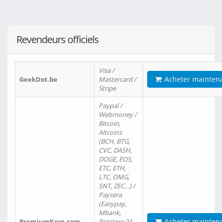
Revendeurs officiels
Visa /
Acheter mainten
GeekDot.be
Mastercard /
Stripe
Paypal /
Webmoney /
Bitcoin,
Altcoins
(BCH, BTG,
CVC, DASH,
DOGE, EOS,
ETC, ETH,
LTC, OMG,
SNT, ZEC…) /
Paysera
(Easypay,
Mbank,
Acheter mainten
PremiumKeys.com
Przelewy24,