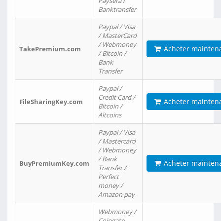
Paysera /
Banktransfer
Paypal / Visa
/ MasterCard
/ Webmoney
Acheter mainten
TakePremium.com
/ Bitcoin /
Bank
Transfer
Paypal /
Credit Card /
Acheter mainten
FileSharingKey.com
Bitcoin /
Altcoins
Paypal / Visa
/ Mastercard
/ Webmoney
/ Bank
Acheter mainten
BuyPremiumKey.com
Transfer /
Perfect
money /
Amazon pay
Webmoney /
Coingate