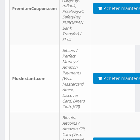
(EasyPay,
mBank,
Acheter mainten
PremiumCoupon.com
Przelewy24,
SafetyPay,
EUROPEAN
Bank
Transfer) /
Skrill
Bitcoin /
Perfect
Money /
Amazon
Payments
Acheter mainten
PlusInstant.com
(Visa,
Mastercard,
Amex,
Discover
Card, Diners
Club, JCB)
Bitcoin,
Altcoins /
Amazon Gift
Card (Visa,