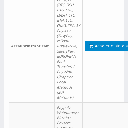
(BTC, BCH,
BTG, CVC,
DASH, ETC,
ETH, LTC,
OMG, ZEC…) /
Paysera
(EasyPay,
mBank,
Acheter mainten
AccountInstant.com
Przelewy24,
SafetyPay,
EUROPEAN
Bank
Transfer) /
Payssion,
Giropay /
Local
Methods
(20+
Methods)
Paypal /
Webmoney /
Bitcoin /
Paysera