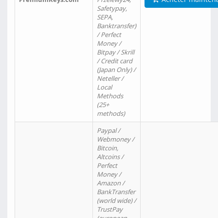
Safetypay,
SEPA,
Banktransfer)
/ Perfect
Money /
Bitpay / Skrill
/ Credit card
(Japan Only) /
Neteller /
Local
Methods
(25+
methods)
Paypal /
Webmoney /
Bitcoin,
Altcoins /
Perfect
Money /
Amazon /
BankTransfer
(world wide) /
TrustPay