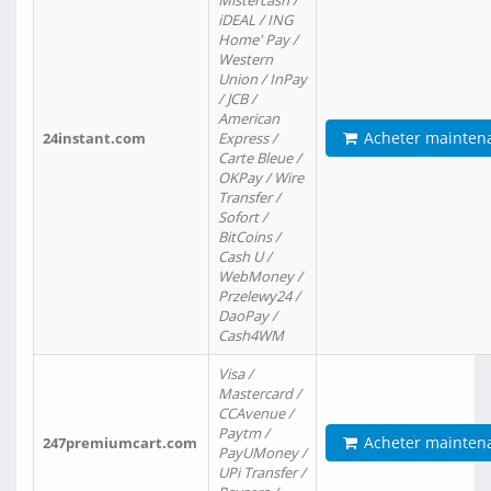
Mistercash /
iDEAL / ING
Home' Pay /
Western
Union / InPay
/ JCB /
American
Acheter mainten
24instant.com
Express /
Carte Bleue /
OKPay / Wire
Transfer /
Sofort /
BitCoins /
Cash U /
WebMoney /
Przelewy24 /
DaoPay /
Cash4WM
Visa /
Mastercard /
CCAvenue /
Paytm /
Acheter mainten
247premiumcart.com
PayUMoney /
UPi Transfer /