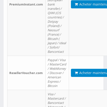
(european
Acheter mainten
PremiumInstant.com
bank
transfer) /
QIWI (CIS
countries) /
Dotpay
(Poland) /
Neosurf
(France) /
Bitcash (
Japan) / Ideal
/ Sofort/
Bancontact
Paypal / Visa
/ MasterCard
/ WebMoney
Acheter mainten
ResellerVoucher.com
/ Discover /
American
Express /
Bitcoin
Visa /
Mastercard /
Bancontact