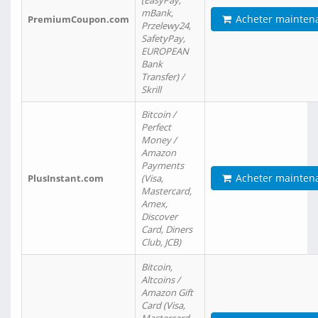
(EasyPay,
mBank,
Acheter mainten
PremiumCoupon.com
Przelewy24,
SafetyPay,
EUROPEAN
Bank
Transfer) /
Skrill
Bitcoin /
Perfect
Money /
Amazon
Payments
Acheter mainten
PlusInstant.com
(Visa,
Mastercard,
Amex,
Discover
Card, Diners
Club, JCB)
Bitcoin,
Altcoins /
Amazon Gift
Card (Visa,