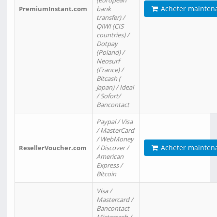
(european
Acheter mainten
PremiumInstant.com
bank
transfer) /
QIWI (CIS
countries) /
Dotpay
(Poland) /
Neosurf
(France) /
Bitcash (
Japan) / Ideal
/ Sofort/
Bancontact
Paypal / Visa
/ MasterCard
/ WebMoney
Acheter mainten
ResellerVoucher.com
/ Discover /
American
Express /
Bitcoin
Visa /
Mastercard /
Bancontact