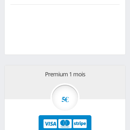
Premium 1 mois
5€