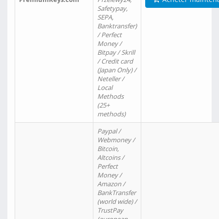
Safetypay,
SEPA,
Banktransfer)
/ Perfect
Money /
Bitpay / Skrill
/ Credit card
(Japan Only) /
Neteller /
Local
Methods
(25+
methods)
Paypal /
Webmoney /
Bitcoin,
Altcoins /
Perfect
Money /
Amazon /
BankTransfer
(world wide) /
TrustPay