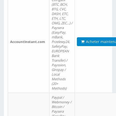
(BTC, BCH,
BTG, CVC,
DASH, ETC,
ETH, LTC,
OMG, ZEC…) /
Paysera
(EasyPay,
mBank,
Acheter mainten
AccountInstant.com
Przelewy24,
SafetyPay,
EUROPEAN
Bank
Transfer) /
Payssion,
Giropay /
Local
Methods
(20+
Methods)
Paypal /
Webmoney /
Bitcoin /
Paysera