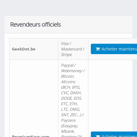
Revendeurs officiels
Visa /
Acheter mainten
GeekDot.be
Mastercard /
Stripe
Paypal /
Webmoney /
Bitcoin,
Altcoins
(BCH, BTG,
CVC, DASH,
DOGE, EOS,
ETC, ETH,
LTC, OMG,
SNT, ZEC…) /
Paysera
(Easypay,
Mbank,
Acheter mainten
PremiumKeys.com
Przelewy24,