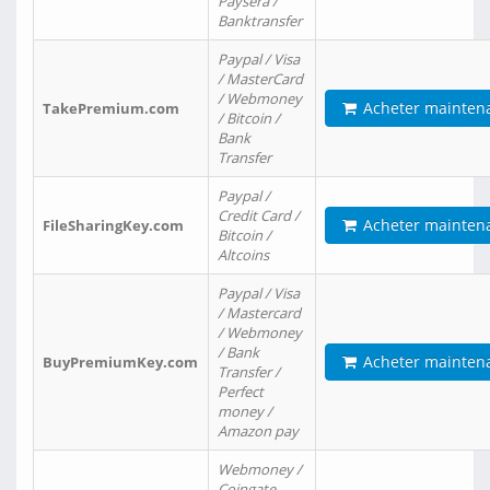
Paysera /
Banktransfer
Paypal / Visa
/ MasterCard
/ Webmoney
Acheter mainten
TakePremium.com
/ Bitcoin /
Bank
Transfer
Paypal /
Credit Card /
Acheter mainten
FileSharingKey.com
Bitcoin /
Altcoins
Paypal / Visa
/ Mastercard
/ Webmoney
/ Bank
Acheter mainten
BuyPremiumKey.com
Transfer /
Perfect
money /
Amazon pay
Webmoney /
Coingate