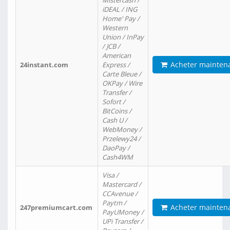
Mistercash /
iDEAL / ING
Home' Pay /
Western
Union / InPay
/ JCB /
American
Acheter mainten
24instant.com
Express /
Carte Bleue /
OKPay / Wire
Transfer /
Sofort /
BitCoins /
Cash U /
WebMoney /
Przelewy24 /
DaoPay /
Cash4WM
Visa /
Mastercard /
CCAvenue /
Paytm /
Acheter mainten
247premiumcart.com
PayUMoney /
UPi Transfer /