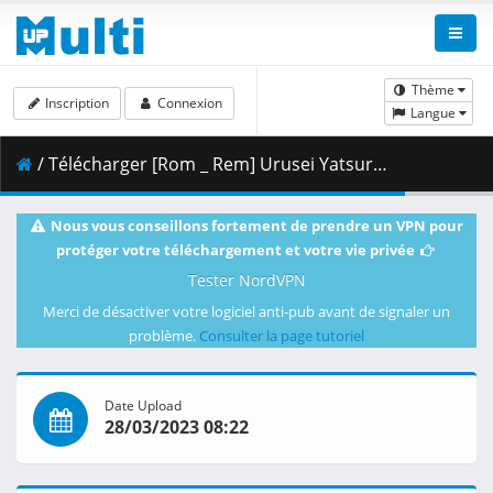
Thème
Inscription
Connexion
Langue
/ Télécharger [Rom _ Rem] Urusei Yatsura (2022) - 21 [Web][H265][10bits][1080p][AAC].mkv.002 ( 289.97 MB )
Nous vous conseillons fortement de prendre un VPN pour
protéger votre téléchargement et votre vie privée
Tester NordVPN
Merci de désactiver votre logiciel anti-pub avant de signaler un
problème.
Consulter la page tutoriel
Date Upload
28/03/2023 08:22