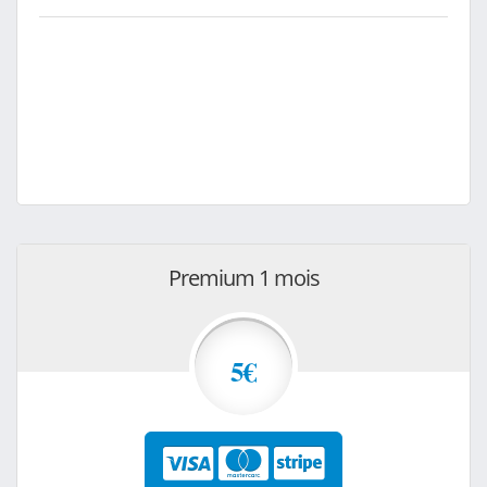
Premium 1 mois
5€