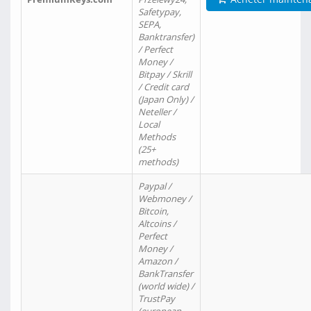
Safetypay,
SEPA,
Banktransfer)
/ Perfect
Money /
Bitpay / Skrill
/ Credit card
(Japan Only) /
Neteller /
Local
Methods
(25+
methods)
Paypal /
Webmoney /
Bitcoin,
Altcoins /
Perfect
Money /
Amazon /
BankTransfer
(world wide) /
TrustPay