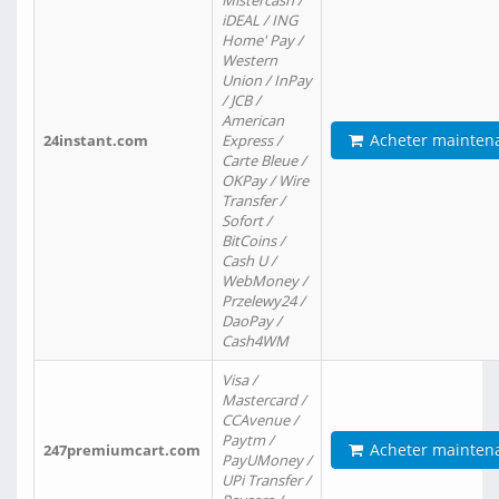
Mistercash /
iDEAL / ING
Home' Pay /
Western
Union / InPay
/ JCB /
American
Acheter mainten
24instant.com
Express /
Carte Bleue /
OKPay / Wire
Transfer /
Sofort /
BitCoins /
Cash U /
WebMoney /
Przelewy24 /
DaoPay /
Cash4WM
Visa /
Mastercard /
CCAvenue /
Paytm /
Acheter mainten
247premiumcart.com
PayUMoney /
UPi Transfer /