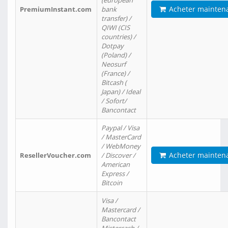
(european
Acheter mainten
PremiumInstant.com
bank
transfer) /
QIWI (CIS
countries) /
Dotpay
(Poland) /
Neosurf
(France) /
Bitcash (
Japan) / Ideal
/ Sofort/
Bancontact
Paypal / Visa
/ MasterCard
/ WebMoney
Acheter mainten
ResellerVoucher.com
/ Discover /
American
Express /
Bitcoin
Visa /
Mastercard /
Bancontact