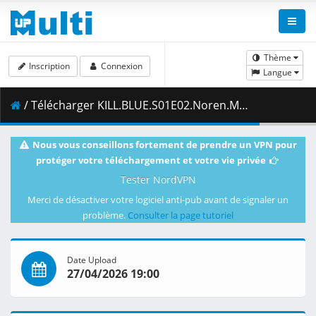
Thème
Inscription
Connexion
Langue
/ Télécharger KILL.BLUE.S01E02.Noren.Mitsuoka.1080p.AMZN.WEB-DL.MULTi.DDP2.0.H.264-VARYG.mkv.001 ( 481.85 MB )
Nous vous conseillons fortement de prendre un VPN pour
protéger votre téléchargement et votre vie privée
Tester NordVPN
Merci de désactiver votre logiciel anti-pub avant de signaler un
problème.
Consulter la page tutoriel
Date Upload
27/04/2026 19:00