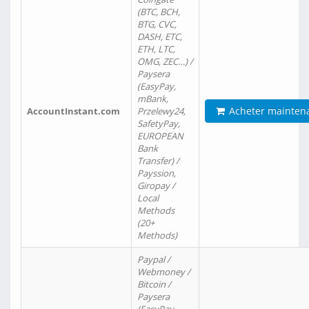
(BTC, BCH,
BTG, CVC,
DASH, ETC,
ETH, LTC,
OMG, ZEC…) /
Paysera
(EasyPay,
mBank,
Acheter mainten
AccountInstant.com
Przelewy24,
SafetyPay,
EUROPEAN
Bank
Transfer) /
Payssion,
Giropay /
Local
Methods
(20+
Methods)
Paypal /
Webmoney /
Bitcoin /
Paysera