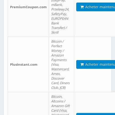
(EasyPay,
mBank,
Acheter mainten
PremiumCoupon.com
Przelewy24,
SafetyPay,
EUROPEAN
Bank
Transfer) /
Skrill
Bitcoin /
Perfect
Money /
Amazon
Payments
Acheter mainten
PlusInstant.com
(Visa,
Mastercard,
Amex,
Discover
Card, Diners
Club, JCB)
Bitcoin,
Altcoins /
Amazon Gift
Card (Visa,