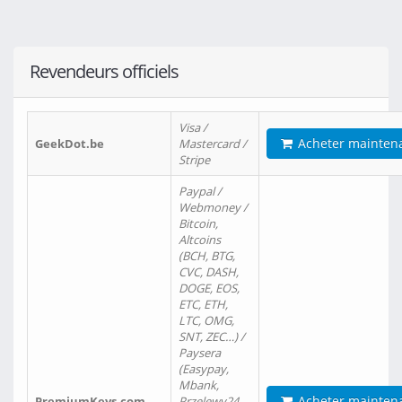
Revendeurs officiels
Visa /
Acheter mainten
GeekDot.be
Mastercard /
Stripe
Paypal /
Webmoney /
Bitcoin,
Altcoins
(BCH, BTG,
CVC, DASH,
DOGE, EOS,
ETC, ETH,
LTC, OMG,
SNT, ZEC…) /
Paysera
(Easypay,
Mbank,
Acheter mainten
PremiumKeys.com
Przelewy24,