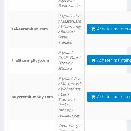
Paysera /
Banktransfer
Paypal / Visa
/ MasterCard
/ Webmoney
Acheter mainten
TakePremium.com
/ Bitcoin /
Bank
Transfer
Paypal /
Credit Card /
Acheter mainten
FileSharingKey.com
Bitcoin /
Altcoins
Paypal / Visa
/ Mastercard
/ Webmoney
/ Bank
Acheter mainten
BuyPremiumKey.com
Transfer /
Perfect
money /
Amazon pay
Webmoney /
Coingate