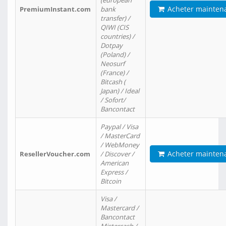
(european
Acheter mainten
PremiumInstant.com
bank
transfer) /
QIWI (CIS
countries) /
Dotpay
(Poland) /
Neosurf
(France) /
Bitcash (
Japan) / Ideal
/ Sofort/
Bancontact
Paypal / Visa
/ MasterCard
/ WebMoney
Acheter mainten
ResellerVoucher.com
/ Discover /
American
Express /
Bitcoin
Visa /
Mastercard /
Bancontact