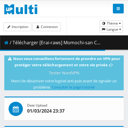
Thème
Inscription
Connexion
Langue
/ Télécharger [Erai-raws] Momochi-san Chi no Ayakashi Ouji - 09 [1080p][HEVC][Multiple Subtitle][FC0D8EAB].mkv.001 ( 362.77 MB )
Nous vous conseillons fortement de prendre un VPN pour
protéger votre téléchargement et votre vie privée
Tester NordVPN
Merci de désactiver votre logiciel anti-pub avant de signaler un
problème.
Consulter la page tutoriel
Date Upload
01/03/2024 23:37