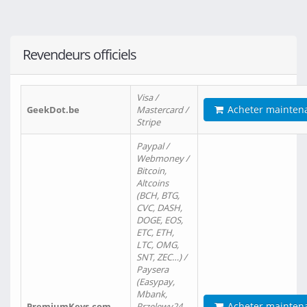
Revendeurs officiels
Visa /
Acheter mainten
GeekDot.be
Mastercard /
Stripe
Paypal /
Webmoney /
Bitcoin,
Altcoins
(BCH, BTG,
CVC, DASH,
DOGE, EOS,
ETC, ETH,
LTC, OMG,
SNT, ZEC…) /
Paysera
(Easypay,
Mbank,
Acheter mainten
PremiumKeys.com
Przelewy24,