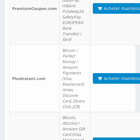
(EasyPay,
mBank,
Acheter mainten
PremiumCoupon.com
Przelewy24,
SafetyPay,
EUROPEAN
Bank
Transfer) /
Skrill
Bitcoin /
Perfect
Money /
Amazon
Payments
Acheter mainten
PlusInstant.com
(Visa,
Mastercard,
Amex,
Discover
Card, Diners
Club, JCB)
Bitcoin,
Altcoins /
Amazon Gift
Card (Visa,