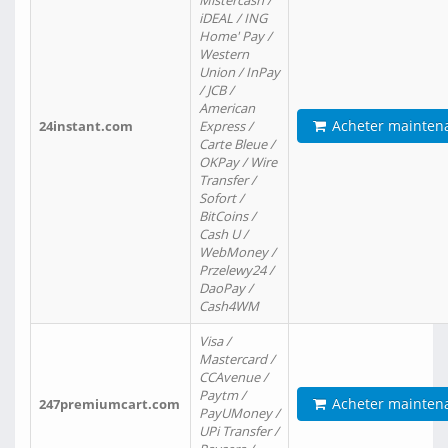
Mistercash /
iDEAL / ING
Home' Pay /
Western
Union / InPay
/ JCB /
American
Acheter mainten
24instant.com
Express /
Carte Bleue /
OKPay / Wire
Transfer /
Sofort /
BitCoins /
Cash U /
WebMoney /
Przelewy24 /
DaoPay /
Cash4WM
Visa /
Mastercard /
CCAvenue /
Paytm /
Acheter mainten
247premiumcart.com
PayUMoney /
UPi Transfer /