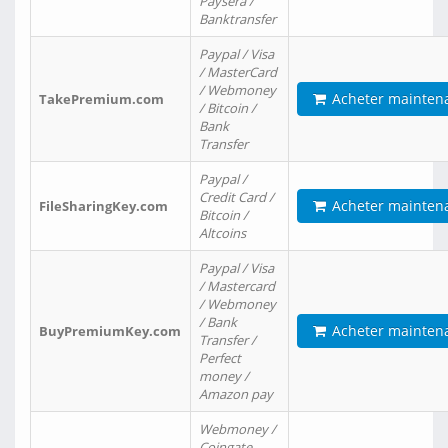
Paysera /
Banktransfer
Paypal / Visa
/ MasterCard
/ Webmoney
Acheter mainten
TakePremium.com
/ Bitcoin /
Bank
Transfer
Paypal /
Credit Card /
Acheter mainten
FileSharingKey.com
Bitcoin /
Altcoins
Paypal / Visa
/ Mastercard
/ Webmoney
/ Bank
Acheter mainten
BuyPremiumKey.com
Transfer /
Perfect
money /
Amazon pay
Webmoney /
Coingate