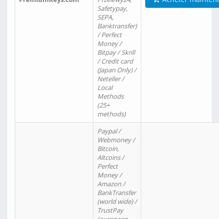
Safetypay,
SEPA,
Banktransfer)
/ Perfect
Money /
Bitpay / Skrill
/ Credit card
(Japan Only) /
Neteller /
Local
Methods
(25+
methods)
Paypal /
Webmoney /
Bitcoin,
Altcoins /
Perfect
Money /
Amazon /
BankTransfer
(world wide) /
TrustPay