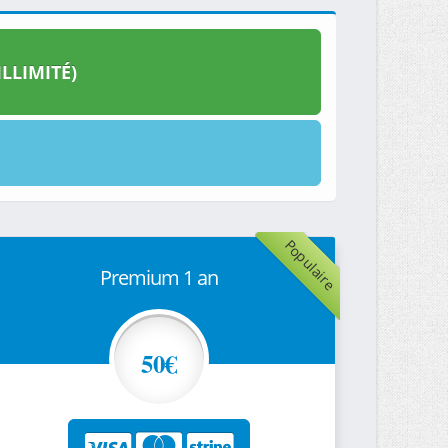
LLIMITÉ)
Populaire
Premium 1 an
50€