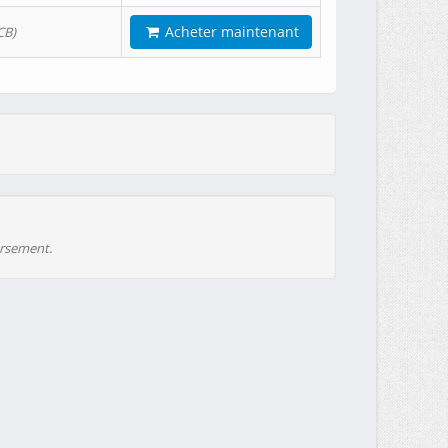
Acheter maintenant
CB)
ursement.