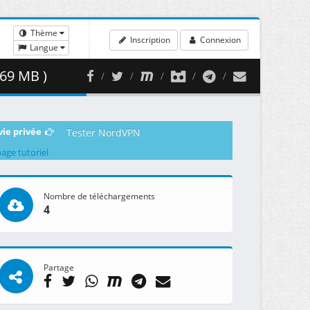
Thème
Inscription
Connexion
Langue
.69 MB )
vie privée
Tester NordVPN
page tutoriel
Nombre de téléchargements
4
Partage