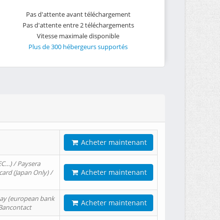
Pas d'attente avant téléchargement
Pas d'attente entre 2 téléchargements
Vitesse maximale disponible
Plus de 300 hébergeurs supportés
Acheter maintenant
EC…) / Paysera
Acheter maintenant
card (Japan Only) /
tPay (european bank
Acheter maintenant
/ Bancontact