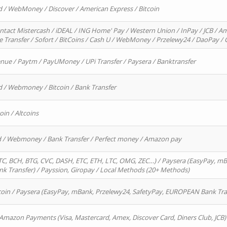
d / WebMoney / Discover / American Express / Bitcoin
ntact Mistercash / iDEAL / ING Home' Pay / Western Union / InPay / JCB / Am
re Transfer / Sofort / BitCoins / Cash U / WebMoney / Przelewy24 / DaoPay 
enue / Paytm / PayUMoney / UPi Transfer / Paysera / Banktransfer
d / Webmoney / Bitcoin / Bank Transfer
oin / Altcoins
rd / Webmoney / Bank Transfer / Perfect money / Amazon pay
, BCH, BTG, CVC, DASH, ETC, ETH, LTC, OMG, ZEC…) / Paysera (EasyPay, mB
 Transfer) / Payssion, Giropay / Local Methods (20+ Methods)
oin / Paysera (EasyPay, mBank, Przelewy24, SafetyPay, EUROPEAN Bank Transf
 Amazon Payments (Visa, Mastercard, Amex, Discover Card, Diners Club, JCB)