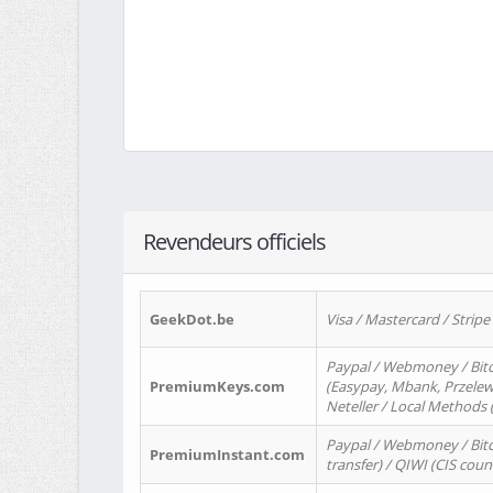
Revendeurs officiels
GeekDot.be
Visa / Mastercard / Stripe
Paypal / Webmoney / Bitc
PremiumKeys.com
(Easypay, Mbank, Przelewy2
Neteller / Local Methods
Paypal / Webmoney / Bitc
PremiumInstant.com
transfer) / QIWI (CIS coun