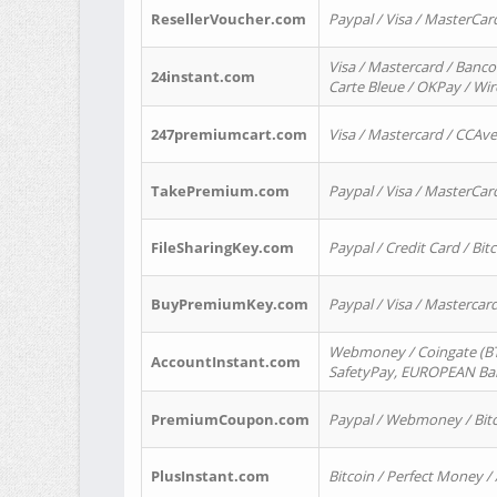
ResellerVoucher.com
Paypal / Visa / MasterCar
Visa / Mastercard / Banco
24instant.com
Carte Bleue / OKPay / Wi
247premiumcart.com
Visa / Mastercard / CCAv
TakePremium.com
Paypal / Visa / MasterCar
FileSharingKey.com
Paypal / Credit Card / Bitc
BuyPremiumKey.com
Paypal / Visa / Masterca
Webmoney / Coingate (BTC
AccountInstant.com
SafetyPay, EUROPEAN Bank
PremiumCoupon.com
Paypal / Webmoney / Bitc
PlusInstant.com
Bitcoin / Perfect Money /