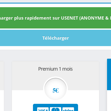
arger plus rapidement sur USENET (ANONYME & I
Télécharger
Premium 1 mois
5€