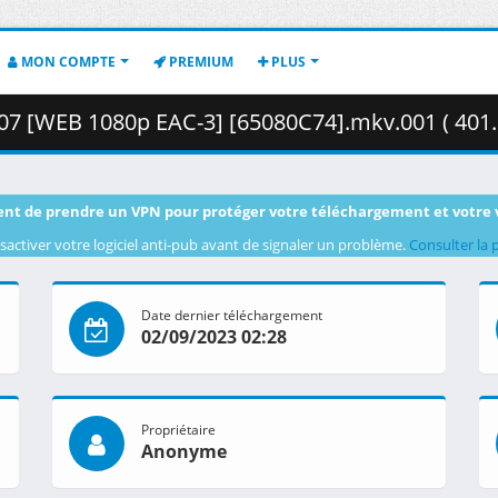
MON COMPTE
PREMIUM
PLUS
- 07 [WEB 1080p EAC-3] [65080C74].mkv.001 ( 401
nt de prendre un VPN pour protéger votre téléchargement et votre 
sactiver votre logiciel anti-pub avant de signaler un problème.
Consulter la 
Date dernier téléchargement
02/09/2023 02:28
Propriétaire
Anonyme