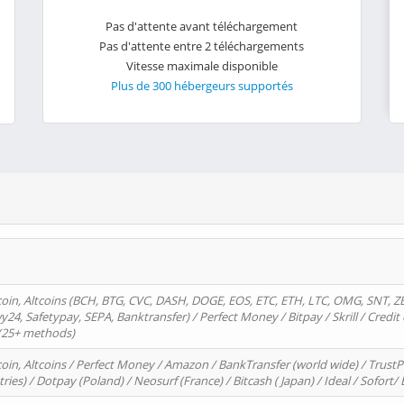
Pas d'attente avant téléchargement
Pas d'attente entre 2 téléchargements
Vitesse maximale disponible
Plus de 300 hébergeurs supportés
oin, Altcoins (BCH, BTG, CVC, DASH, DOGE, EOS, ETC, ETH, LTC, OMG, SNT, Z
4, Safetypay, SEPA, Banktransfer) / Perfect Money / Bitpay / Skrill / Credit 
 (25+ methods)
oin, Altcoins / Perfect Money / Amazon / BankTransfer (world wide) / Trus
tries) / Dotpay (Poland) / Neosurf (France) / Bitcash ( Japan) / Ideal / Sofort