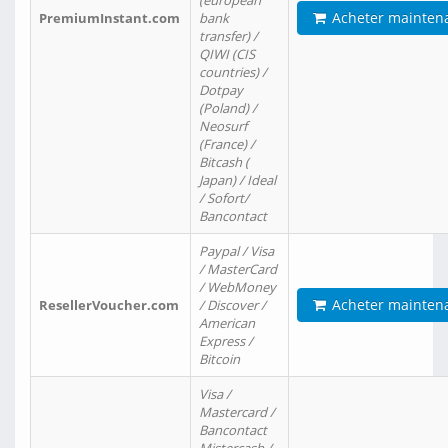
(european
Acheter mainten
PremiumInstant.com
bank
transfer) /
QIWI (CIS
countries) /
Dotpay
(Poland) /
Neosurf
(France) /
Bitcash (
Japan) / Ideal
/ Sofort/
Bancontact
Paypal / Visa
/ MasterCard
/ WebMoney
Acheter mainten
ResellerVoucher.com
/ Discover /
American
Express /
Bitcoin
Visa /
Mastercard /
Bancontact