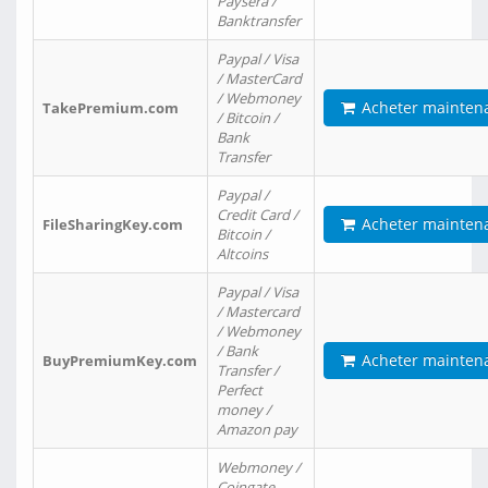
Paysera /
Banktransfer
Paypal / Visa
/ MasterCard
/ Webmoney
Acheter mainten
TakePremium.com
/ Bitcoin /
Bank
Transfer
Paypal /
Credit Card /
Acheter mainten
FileSharingKey.com
Bitcoin /
Altcoins
Paypal / Visa
/ Mastercard
/ Webmoney
/ Bank
Acheter mainten
BuyPremiumKey.com
Transfer /
Perfect
money /
Amazon pay
Webmoney /
Coingate