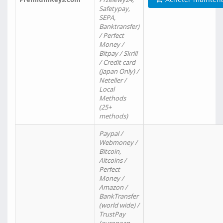
Safetypay,
SEPA,
Banktransfer)
/ Perfect
Money /
Bitpay / Skrill
/ Credit card
(Japan Only) /
Neteller /
Local
Methods
(25+
methods)
Paypal /
Webmoney /
Bitcoin,
Altcoins /
Perfect
Money /
Amazon /
BankTransfer
(world wide) /
TrustPay