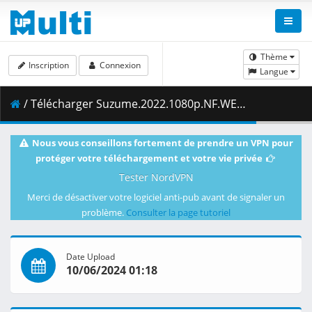
Thème
Inscription
Connexion
Langue
/ Télécharger Suzume.2022.1080p.NF.WEB-DL.DDP5.1.H.264-ZigZag.mkv.008 ( 489.85 MB )
Nous vous conseillons fortement de prendre un VPN pour
protéger votre téléchargement et votre vie privée
Tester NordVPN
Merci de désactiver votre logiciel anti-pub avant de signaler un
problème.
Consulter la page tutoriel
Date Upload
10/06/2024 01:18