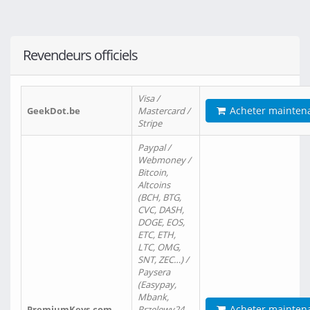
Revendeurs officiels
Visa /
Acheter mainten
GeekDot.be
Mastercard /
Stripe
Paypal /
Webmoney /
Bitcoin,
Altcoins
(BCH, BTG,
CVC, DASH,
DOGE, EOS,
ETC, ETH,
LTC, OMG,
SNT, ZEC…) /
Paysera
(Easypay,
Mbank,
Acheter mainten
PremiumKeys.com
Przelewy24,