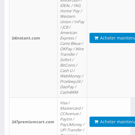
Mistercash /
iDEAL / ING
Home' Pay /
Western
Union / InPay
/ JCB /
American
Acheter mainten
24instant.com
Express /
Carte Bleue /
OKPay / Wire
Transfer /
Sofort /
BitCoins /
Cash U /
WebMoney /
Przelewy24 /
DaoPay /
Cash4WM
Visa /
Mastercard /
CCAvenue /
Paytm /
Acheter mainten
247premiumcart.com
PayUMoney /
UPi Transfer /