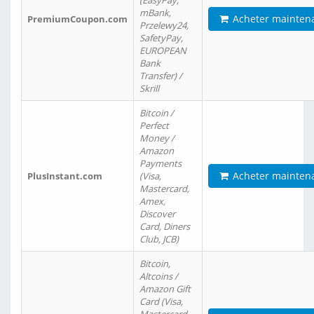
(EasyPay,
mBank,
Acheter mainten
PremiumCoupon.com
Przelewy24,
SafetyPay,
EUROPEAN
Bank
Transfer) /
Skrill
Bitcoin /
Perfect
Money /
Amazon
Payments
Acheter mainten
PlusInstant.com
(Visa,
Mastercard,
Amex,
Discover
Card, Diners
Club, JCB)
Bitcoin,
Altcoins /
Amazon Gift
Card (Visa,