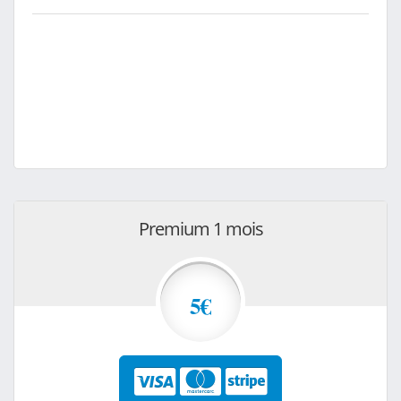
Premium 1 mois
5€