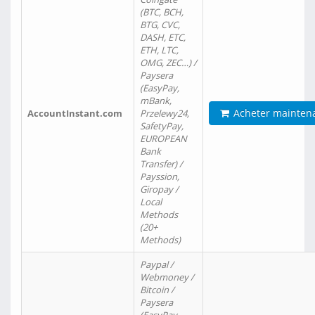
(BTC, BCH,
BTG, CVC,
DASH, ETC,
ETH, LTC,
OMG, ZEC…) /
Paysera
(EasyPay,
mBank,
Acheter mainten
AccountInstant.com
Przelewy24,
SafetyPay,
EUROPEAN
Bank
Transfer) /
Payssion,
Giropay /
Local
Methods
(20+
Methods)
Paypal /
Webmoney /
Bitcoin /
Paysera