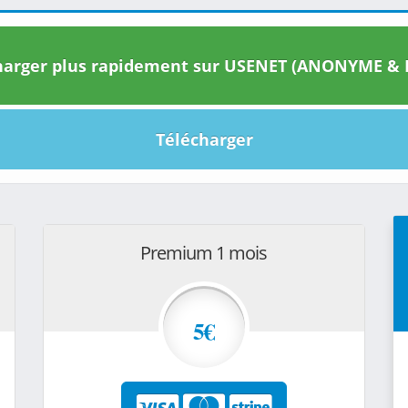
arger plus rapidement sur USENET (ANONYME & I
Télécharger
Premium 1 mois
5€