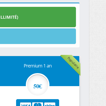
LLIMITÉ)
Populaire
Premium 1 an
50€