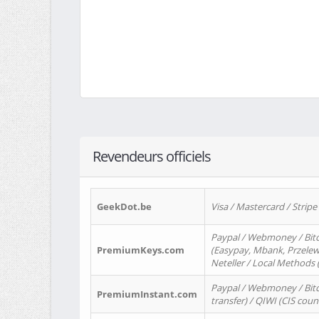
Revendeurs officiels
GeekDot.be
Visa / Mastercard / Stripe
Paypal / Webmoney / Bitc
PremiumKeys.com
(Easypay, Mbank, Przelewy2
Neteller / Local Methods
Paypal / Webmoney / Bitc
PremiumInstant.com
transfer) / QIWI (CIS coun