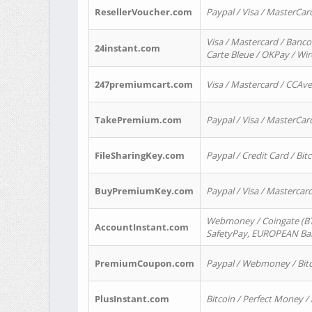
ResellerVoucher.com
Paypal / Visa / MasterCar
Visa / Mastercard / Banco
24instant.com
Carte Bleue / OKPay / Wi
247premiumcart.com
Visa / Mastercard / CCAv
TakePremium.com
Paypal / Visa / MasterCar
FileSharingKey.com
Paypal / Credit Card / Bitc
BuyPremiumKey.com
Paypal / Visa / Masterca
Webmoney / Coingate (BTC
AccountInstant.com
SafetyPay, EUROPEAN Bank
PremiumCoupon.com
Paypal / Webmoney / Bitc
PlusInstant.com
Bitcoin / Perfect Money /