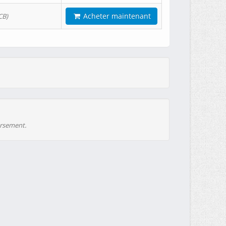
Acheter maintenant
CB)
ursement.