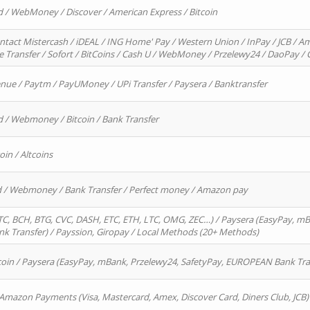
d / WebMoney / Discover / American Express / Bitcoin
ntact Mistercash / iDEAL / ING Home' Pay / Western Union / InPay / JCB / Am
re Transfer / Sofort / BitCoins / Cash U / WebMoney / Przelewy24 / DaoPay 
enue / Paytm / PayUMoney / UPi Transfer / Paysera / Banktransfer
d / Webmoney / Bitcoin / Bank Transfer
oin / Altcoins
rd / Webmoney / Bank Transfer / Perfect money / Amazon pay
, BCH, BTG, CVC, DASH, ETC, ETH, LTC, OMG, ZEC…) / Paysera (EasyPay, mB
 Transfer) / Payssion, Giropay / Local Methods (20+ Methods)
oin / Paysera (EasyPay, mBank, Przelewy24, SafetyPay, EUROPEAN Bank Transf
 Amazon Payments (Visa, Mastercard, Amex, Discover Card, Diners Club, JCB)