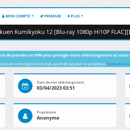
MON COMPTE
PREMIUM
PLUS
ikyoku 12 [Blu-ray 1080p Hi10P FLAC][D88A64BE].mkv.002 ( 
nt de prendre un VPN pour protéger votre téléchargement et votre 
sactiver votre logiciel anti-pub avant de signaler un problème.
Consulter la 
Date dernier téléchargement
03/04/2023 03:51
Propriétaire
Anonyme