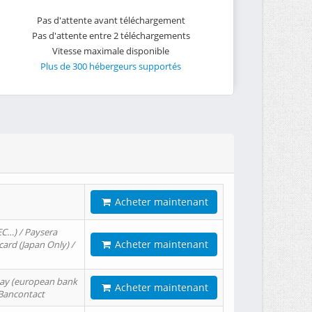
Pas d'attente avant téléchargement
Pas d'attente entre 2 téléchargements
Vitesse maximale disponible
Plus de 300 hébergeurs supportés
Acheter maintenant
EC…) / Paysera
Acheter maintenant
card (Japan Only) /
tPay (european bank
Acheter maintenant
/ Bancontact