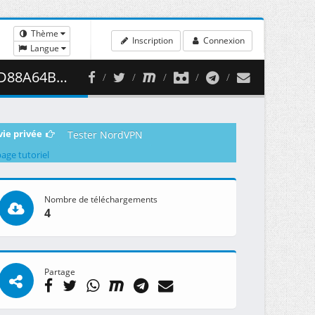
Thème
Inscription
Connexion
Langue
448.43 MB )
vie privée
Tester NordVPN
page tutoriel
Nombre de téléchargements
4
Partage