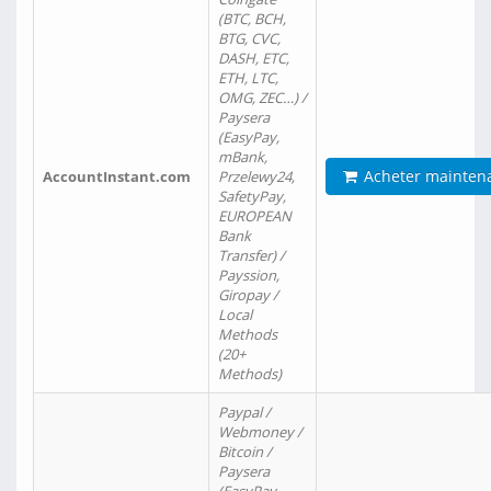
(BTC, BCH,
BTG, CVC,
DASH, ETC,
ETH, LTC,
OMG, ZEC…) /
Paysera
(EasyPay,
mBank,
Acheter mainten
AccountInstant.com
Przelewy24,
SafetyPay,
EUROPEAN
Bank
Transfer) /
Payssion,
Giropay /
Local
Methods
(20+
Methods)
Paypal /
Webmoney /
Bitcoin /
Paysera