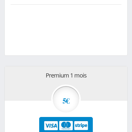
Premium 1 mois
5€