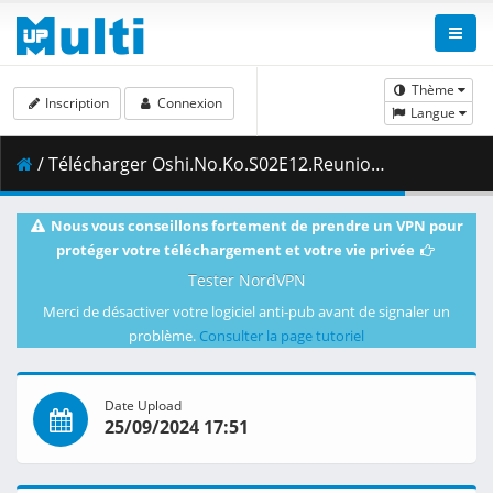
Thème
Inscription
Connexion
Langue
/ Télécharger Oshi.No.Ko.S02E12.Reunion.1080p.HIDIVE.WEB-DL.JPN.AAC2.0.H.264.ESub-ToonsHub.mkv.001 ( 333.41 MB )
Nous vous conseillons fortement de prendre un VPN pour
protéger votre téléchargement et votre vie privée
Tester NordVPN
Merci de désactiver votre logiciel anti-pub avant de signaler un
problème.
Consulter la page tutoriel
Date Upload
25/09/2024 17:51