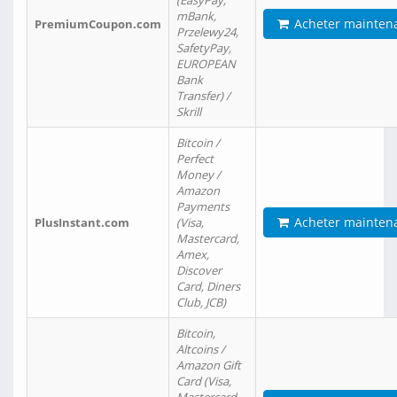
(EasyPay,
mBank,
Acheter mainten
PremiumCoupon.com
Przelewy24,
SafetyPay,
EUROPEAN
Bank
Transfer) /
Skrill
Bitcoin /
Perfect
Money /
Amazon
Payments
Acheter mainten
PlusInstant.com
(Visa,
Mastercard,
Amex,
Discover
Card, Diners
Club, JCB)
Bitcoin,
Altcoins /
Amazon Gift
Card (Visa,