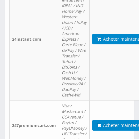
Mistercash /
iDEAL / ING
Home' Pay /
Western
Union / InPay
/ JCB /
American
Acheter mainten
24instant.com
Express /
Carte Bleue /
OKPay / Wire
Transfer /
Sofort /
BitCoins /
Cash U /
WebMoney /
Przelewy24 /
DaoPay /
Cash4WM
Visa /
Mastercard /
CCAvenue /
Paytm /
Acheter mainten
247premiumcart.com
PayUMoney /
UPi Transfer /