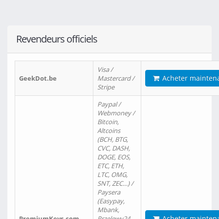
Revendeurs officiels
Visa /
Acheter mainten
GeekDot.be
Mastercard /
Stripe
Paypal /
Webmoney /
Bitcoin,
Altcoins
(BCH, BTG,
CVC, DASH,
DOGE, EOS,
ETC, ETH,
LTC, OMG,
SNT, ZEC…) /
Paysera
(Easypay,
Mbank,
Acheter mainten
PremiumKeys.com
Przelewy24,