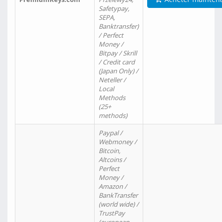
Safetypay,
SEPA,
Banktransfer)
/ Perfect
Money /
Bitpay / Skrill
/ Credit card
(Japan Only) /
Neteller /
Local
Methods
(25+
methods)
Paypal /
Webmoney /
Bitcoin,
Altcoins /
Perfect
Money /
Amazon /
BankTransfer
(world wide) /
TrustPay