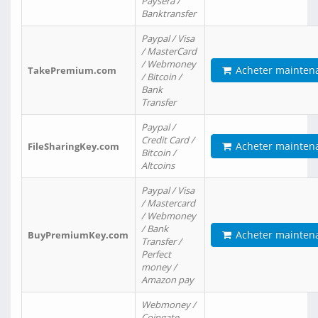
Paysera /
Banktransfer
Paypal / Visa
/ MasterCard
/ Webmoney
Acheter mainten
TakePremium.com
/ Bitcoin /
Bank
Transfer
Paypal /
Credit Card /
Acheter mainten
FileSharingKey.com
Bitcoin /
Altcoins
Paypal / Visa
/ Mastercard
/ Webmoney
/ Bank
Acheter mainten
BuyPremiumKey.com
Transfer /
Perfect
money /
Amazon pay
Webmoney /
Coingate