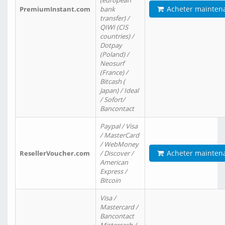
(european
Acheter mainten
PremiumInstant.com
bank
transfer) /
QIWI (CIS
countries) /
Dotpay
(Poland) /
Neosurf
(France) /
Bitcash (
Japan) / Ideal
/ Sofort/
Bancontact
Paypal / Visa
/ MasterCard
/ WebMoney
Acheter mainten
ResellerVoucher.com
/ Discover /
American
Express /
Bitcoin
Visa /
Mastercard /
Bancontact