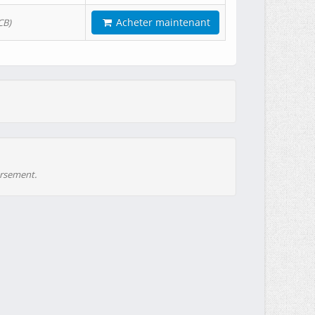
Acheter maintenant
CB)
ursement.