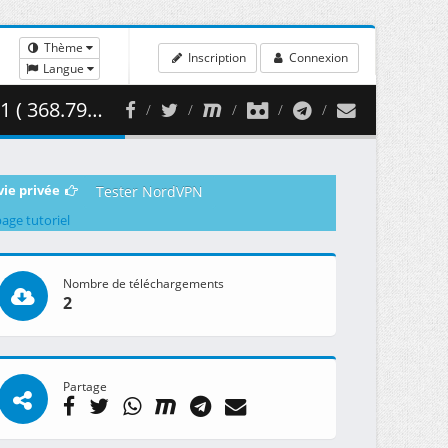
Thème
Inscription
Connexion
Langue
68.79 MB )
vie privée
Tester NordVPN
page tutoriel
Nombre de téléchargements
2
Partage