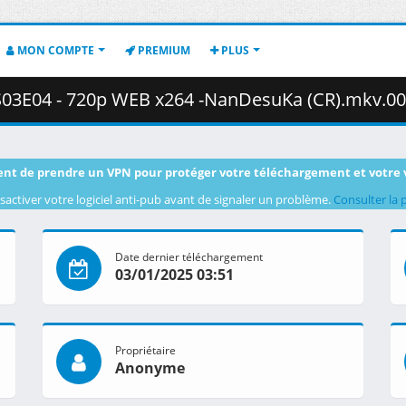
MON COMPTE
PREMIUM
PLUS
3E04 - 720p WEB x264 -NanDesuKa (CR).mkv.001 ( 3
nt de prendre un VPN pour protéger votre téléchargement et votre 
sactiver votre logiciel anti-pub avant de signaler un problème.
Consulter la 
Date dernier téléchargement
03/01/2025 03:51
Propriétaire
Anonyme