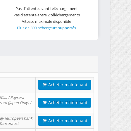
Pas d'attente avant téléchargement
Pas d'attente entre 2 téléchargements
Vitesse maximale disponible
Plus de 300 hébergeurs supportés
Acheter maintenant
EC…) / Paysera
Acheter maintenant
card (Japan Only) /
tPay (european bank
Acheter maintenant
/ Bancontact