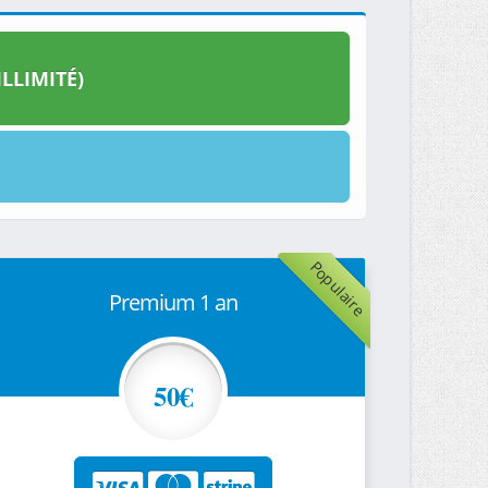
LLIMITÉ)
Populaire
Premium 1 an
50€