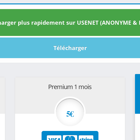
arger plus rapidement sur USENET (ANONYME & I
Télécharger
Premium 1 mois
5€