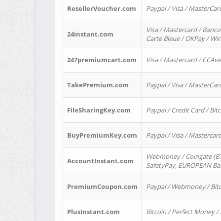
ResellerVoucher.com
Paypal / Visa / MasterCar
Visa / Mastercard / Banco
24instant.com
Carte Bleue / OKPay / Wi
247premiumcart.com
Visa / Mastercard / CCAv
TakePremium.com
Paypal / Visa / MasterCar
FileSharingKey.com
Paypal / Credit Card / Bitc
BuyPremiumKey.com
Paypal / Visa / Masterca
Webmoney / Coingate (BTC
AccountInstant.com
SafetyPay, EUROPEAN Bank
PremiumCoupon.com
Paypal / Webmoney / Bitc
PlusInstant.com
Bitcoin / Perfect Money /