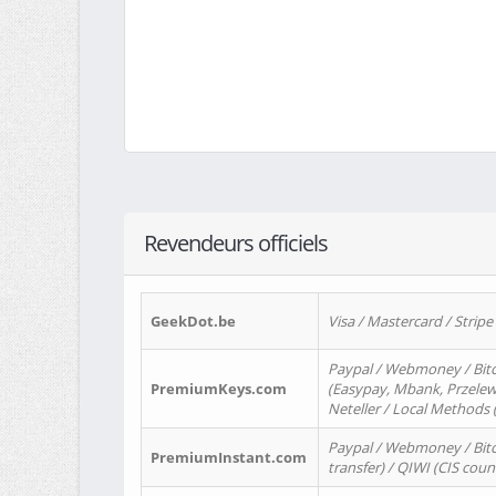
Revendeurs officiels
GeekDot.be
Visa / Mastercard / Stripe
Paypal / Webmoney / Bitc
PremiumKeys.com
(Easypay, Mbank, Przelewy2
Neteller / Local Methods
Paypal / Webmoney / Bitc
PremiumInstant.com
transfer) / QIWI (CIS coun