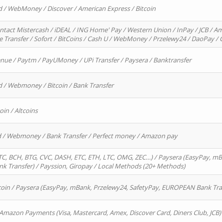
d / WebMoney / Discover / American Express / Bitcoin
ntact Mistercash / iDEAL / ING Home' Pay / Western Union / InPay / JCB / Am
re Transfer / Sofort / BitCoins / Cash U / WebMoney / Przelewy24 / DaoPay 
enue / Paytm / PayUMoney / UPi Transfer / Paysera / Banktransfer
d / Webmoney / Bitcoin / Bank Transfer
oin / Altcoins
rd / Webmoney / Bank Transfer / Perfect money / Amazon pay
, BCH, BTG, CVC, DASH, ETC, ETH, LTC, OMG, ZEC…) / Paysera (EasyPay, mB
 Transfer) / Payssion, Giropay / Local Methods (20+ Methods)
oin / Paysera (EasyPay, mBank, Przelewy24, SafetyPay, EUROPEAN Bank Transf
 Amazon Payments (Visa, Mastercard, Amex, Discover Card, Diners Club, JCB)