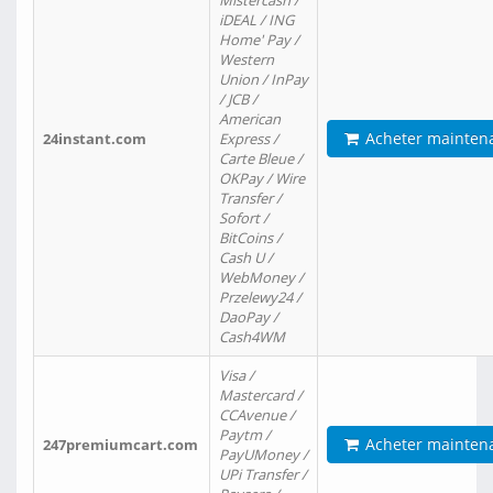
Mistercash /
iDEAL / ING
Home' Pay /
Western
Union / InPay
/ JCB /
American
Acheter mainten
24instant.com
Express /
Carte Bleue /
OKPay / Wire
Transfer /
Sofort /
BitCoins /
Cash U /
WebMoney /
Przelewy24 /
DaoPay /
Cash4WM
Visa /
Mastercard /
CCAvenue /
Paytm /
Acheter mainten
247premiumcart.com
PayUMoney /
UPi Transfer /