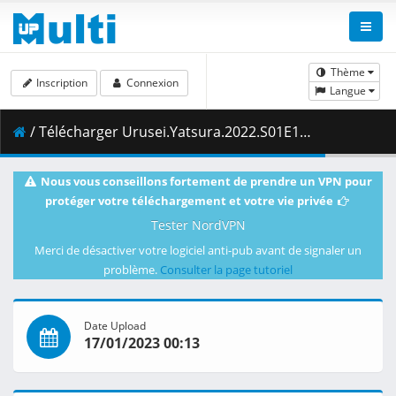
Thème
Inscription
Connexion
Langue
/ Télécharger Urusei.Yatsura.2022.S01E13.1080p.AMZN.WEB-DL.DDP2.0.H.264-VARYG.mkv.004 ( 400.67 MB )
Nous vous conseillons fortement de prendre un VPN pour
protéger votre téléchargement et votre vie privée
Tester NordVPN
Merci de désactiver votre logiciel anti-pub avant de signaler un
problème.
Consulter la page tutoriel
Date Upload
17/01/2023 00:13