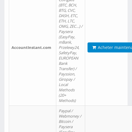
(BTC, BCH,
BTG, CVC,
DASH, ETC,
ETH, LTC,
OMG, ZEC…) /
Paysera
(EasyPay,
mBank,
Acheter mainten
AccountInstant.com
Przelewy24,
SafetyPay,
EUROPEAN
Bank
Transfer) /
Payssion,
Giropay /
Local
Methods
(20+
Methods)
Paypal /
Webmoney /
Bitcoin /
Paysera