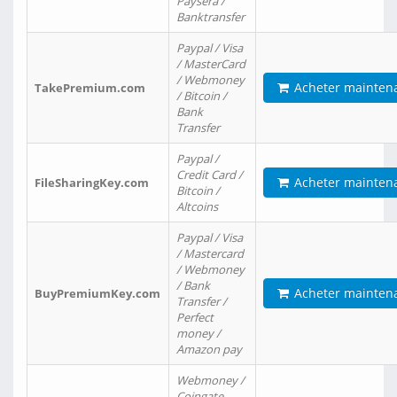
Paysera /
Banktransfer
Paypal / Visa
/ MasterCard
/ Webmoney
Acheter mainten
TakePremium.com
/ Bitcoin /
Bank
Transfer
Paypal /
Credit Card /
Acheter mainten
FileSharingKey.com
Bitcoin /
Altcoins
Paypal / Visa
/ Mastercard
/ Webmoney
/ Bank
Acheter mainten
BuyPremiumKey.com
Transfer /
Perfect
money /
Amazon pay
Webmoney /
Coingate