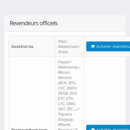
Revendeurs officiels
Visa /
Acheter mainten
GeekDot.be
Mastercard /
Stripe
Paypal /
Webmoney /
Bitcoin,
Altcoins
(BCH, BTG,
CVC, DASH,
DOGE, EOS,
ETC, ETH,
LTC, OMG,
SNT, ZEC…) /
Paysera
(Easypay,
Mbank,
Acheter mainten
PremiumKeys.com
Przelewy24,