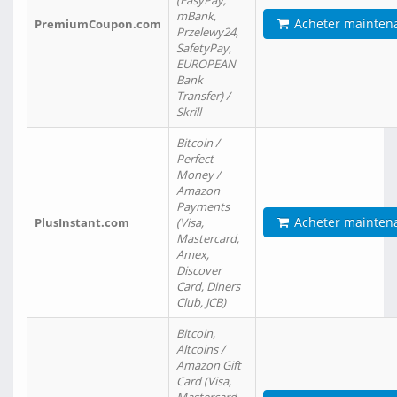
(EasyPay,
mBank,
Acheter mainten
PremiumCoupon.com
Przelewy24,
SafetyPay,
EUROPEAN
Bank
Transfer) /
Skrill
Bitcoin /
Perfect
Money /
Amazon
Payments
Acheter mainten
PlusInstant.com
(Visa,
Mastercard,
Amex,
Discover
Card, Diners
Club, JCB)
Bitcoin,
Altcoins /
Amazon Gift
Card (Visa,