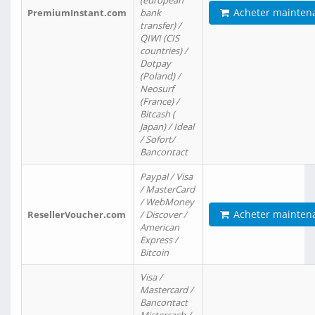
(european
Acheter mainten
PremiumInstant.com
bank
transfer) /
QIWI (CIS
countries) /
Dotpay
(Poland) /
Neosurf
(France) /
Bitcash (
Japan) / Ideal
/ Sofort/
Bancontact
Paypal / Visa
/ MasterCard
/ WebMoney
Acheter mainten
ResellerVoucher.com
/ Discover /
American
Express /
Bitcoin
Visa /
Mastercard /
Bancontact