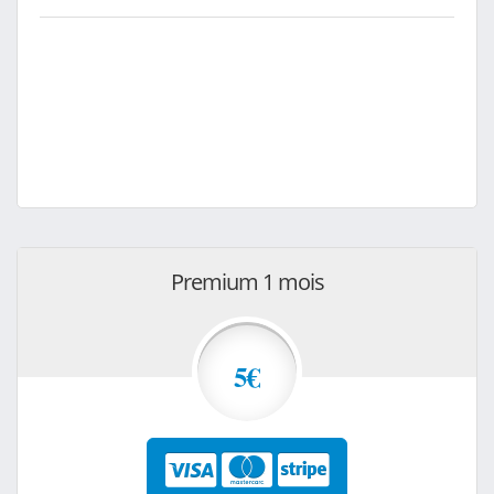
Premium 1 mois
5€