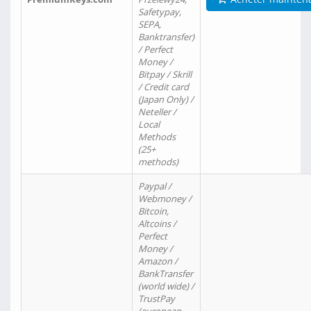
Safetypay,
SEPA,
Banktransfer)
/ Perfect
Money /
Bitpay / Skrill
/ Credit card
(Japan Only) /
Neteller /
Local
Methods
(25+
methods)
Paypal /
Webmoney /
Bitcoin,
Altcoins /
Perfect
Money /
Amazon /
BankTransfer
(world wide) /
TrustPay