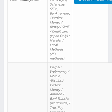
Safetypay,
SEPA,
Banktransfer)
/ Perfect
Money /
Bitpay / Skrill
/ Credit card
(Japan Only) /
Neteller /
Local
Methods
(25+
methods)
Paypal /
Webmoney /
Bitcoin,
Altcoins /
Perfect
Money /
Amazon /
BankTransfer
(world wide) /
TrustPay