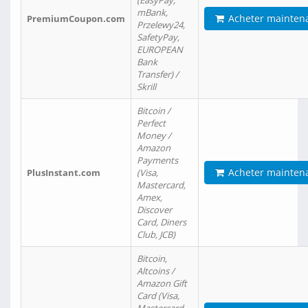
(EasyPay,
mBank,
Acheter mainten
PremiumCoupon.com
Przelewy24,
SafetyPay,
EUROPEAN
Bank
Transfer) /
Skrill
Bitcoin /
Perfect
Money /
Amazon
Payments
Acheter mainten
PlusInstant.com
(Visa,
Mastercard,
Amex,
Discover
Card, Diners
Club, JCB)
Bitcoin,
Altcoins /
Amazon Gift
Card (Visa,