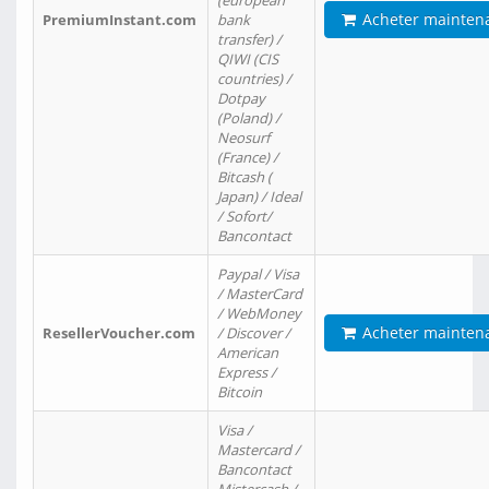
(european
Acheter mainten
PremiumInstant.com
bank
transfer) /
QIWI (CIS
countries) /
Dotpay
(Poland) /
Neosurf
(France) /
Bitcash (
Japan) / Ideal
/ Sofort/
Bancontact
Paypal / Visa
/ MasterCard
/ WebMoney
Acheter mainten
ResellerVoucher.com
/ Discover /
American
Express /
Bitcoin
Visa /
Mastercard /
Bancontact