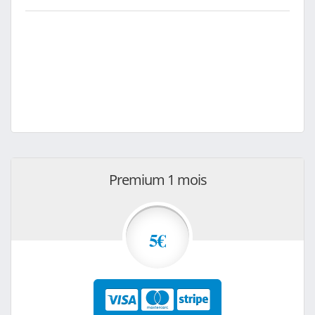
Premium 1 mois
5€