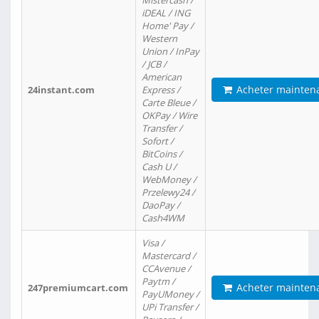
Mistercash /
iDEAL / ING
Home' Pay /
Western
Union / InPay
/ JCB /
American
Acheter mainten
24instant.com
Express /
Carte Bleue /
OKPay / Wire
Transfer /
Sofort /
BitCoins /
Cash U /
WebMoney /
Przelewy24 /
DaoPay /
Cash4WM
Visa /
Mastercard /
CCAvenue /
Paytm /
Acheter mainten
247premiumcart.com
PayUMoney /
UPi Transfer /