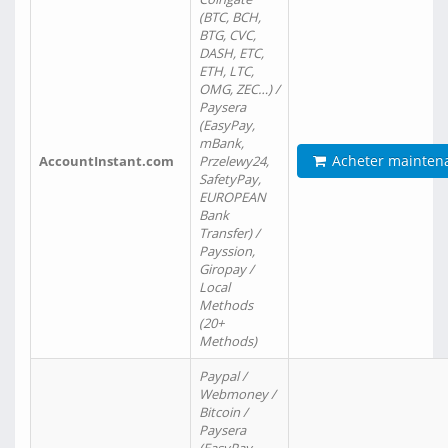
(BTC, BCH,
BTG, CVC,
DASH, ETC,
ETH, LTC,
OMG, ZEC…) /
Paysera
(EasyPay,
mBank,
Acheter mainten
AccountInstant.com
Przelewy24,
SafetyPay,
EUROPEAN
Bank
Transfer) /
Payssion,
Giropay /
Local
Methods
(20+
Methods)
Paypal /
Webmoney /
Bitcoin /
Paysera