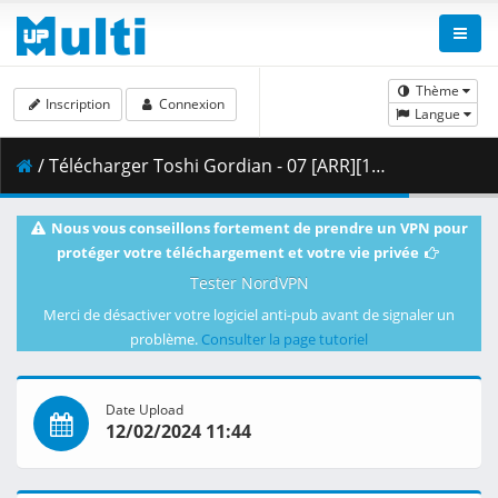
Thème
Inscription
Connexion
Langue
/ Télécharger Toshi Gordian - 07 [ARR][1080p].mkv.001 ( 306.83 MB )
Nous vous conseillons fortement de prendre un VPN pour
protéger votre téléchargement et votre vie privée
Tester NordVPN
Merci de désactiver votre logiciel anti-pub avant de signaler un
problème.
Consulter la page tutoriel
Date Upload
12/02/2024 11:44