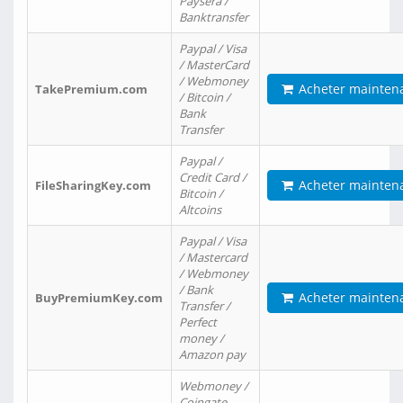
Paysera /
Banktransfer
Paypal / Visa
/ MasterCard
/ Webmoney
Acheter mainten
TakePremium.com
/ Bitcoin /
Bank
Transfer
Paypal /
Credit Card /
Acheter mainten
FileSharingKey.com
Bitcoin /
Altcoins
Paypal / Visa
/ Mastercard
/ Webmoney
/ Bank
Acheter mainten
BuyPremiumKey.com
Transfer /
Perfect
money /
Amazon pay
Webmoney /
Coingate