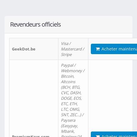
Revendeurs officiels
Visa /
Acheter mainten
GeekDot.be
Mastercard /
Stripe
Paypal /
Webmoney /
Bitcoin,
Altcoins
(BCH, BTG,
CVC, DASH,
DOGE, EOS,
ETC, ETH,
LTC, OMG,
SNT, ZEC…) /
Paysera
(Easypay,
Mbank,
Acheter mainten
PremiumKeys.com
Przelewy24,