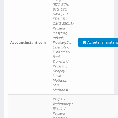
(BTC, BCH,
BTG, CVC,
DASH, ETC,
ETH, LTC,
OMG, ZEC…) /
Paysera
(EasyPay,
mBank,
Acheter mainten
AccountInstant.com
Przelewy24,
SafetyPay,
EUROPEAN
Bank
Transfer) /
Payssion,
Giropay /
Local
Methods
(20+
Methods)
Paypal /
Webmoney /
Bitcoin /
Paysera