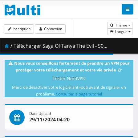
Thème
Inscription
Connexion
Langue
/ Télécharger Saga Of Tanya The Evil - S01E05 - My First Battalion.mkv.001 ( 252.77 MB )
Nous vous conseillons fortement de prendre un VPN pour
protéger votre téléchargement et votre vie privée
Tester NordVPN
Merci de désactiver votre logiciel anti-pub avant de signaler un
problème.
Consulter la page tutoriel
Date Upload
29/11/2024 04:20