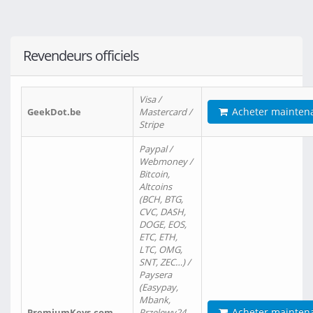
Revendeurs officiels
Visa /
Acheter mainten
GeekDot.be
Mastercard /
Stripe
Paypal /
Webmoney /
Bitcoin,
Altcoins
(BCH, BTG,
CVC, DASH,
DOGE, EOS,
ETC, ETH,
LTC, OMG,
SNT, ZEC…) /
Paysera
(Easypay,
Mbank,
Acheter mainten
PremiumKeys.com
Przelewy24,