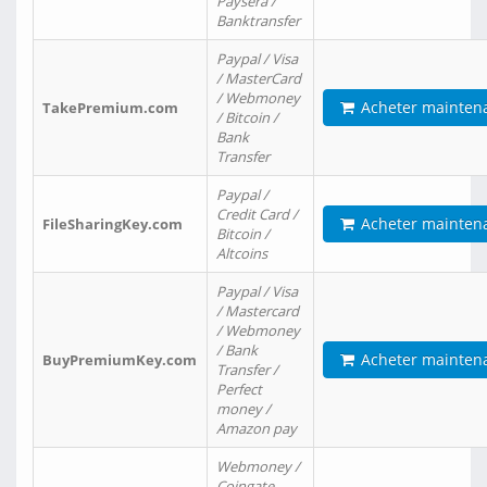
Paysera /
Banktransfer
Paypal / Visa
/ MasterCard
/ Webmoney
Acheter mainten
TakePremium.com
/ Bitcoin /
Bank
Transfer
Paypal /
Credit Card /
Acheter mainten
FileSharingKey.com
Bitcoin /
Altcoins
Paypal / Visa
/ Mastercard
/ Webmoney
/ Bank
Acheter mainten
BuyPremiumKey.com
Transfer /
Perfect
money /
Amazon pay
Webmoney /
Coingate