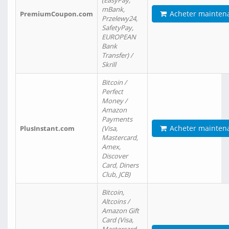
(EasyPay,
mBank,
Acheter mainten
PremiumCoupon.com
Przelewy24,
SafetyPay,
EUROPEAN
Bank
Transfer) /
Skrill
Bitcoin /
Perfect
Money /
Amazon
Payments
Acheter mainten
PlusInstant.com
(Visa,
Mastercard,
Amex,
Discover
Card, Diners
Club, JCB)
Bitcoin,
Altcoins /
Amazon Gift
Card (Visa,