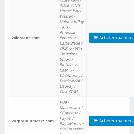
Mistercash /
iDEAL / ING
Home' Pay /
Western
Union / InPay
/ JCB /
American
Acheter mainten
24instant.com
Express /
Carte Bleue /
OKPay / Wire
Transfer /
Sofort /
BitCoins /
Cash U /
WebMoney /
Przelewy24 /
DaoPay /
Cash4WM
Visa /
Mastercard /
CCAvenue /
Paytm /
Acheter mainten
247premiumcart.com
PayUMoney /
UPi Transfer /