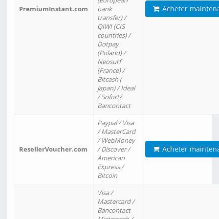
(european
Acheter mainten
PremiumInstant.com
bank
transfer) /
QIWI (CIS
countries) /
Dotpay
(Poland) /
Neosurf
(France) /
Bitcash (
Japan) / Ideal
/ Sofort/
Bancontact
Paypal / Visa
/ MasterCard
/ WebMoney
Acheter mainten
ResellerVoucher.com
/ Discover /
American
Express /
Bitcoin
Visa /
Mastercard /
Bancontact