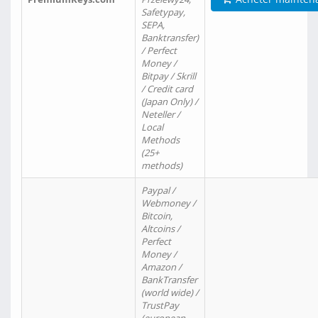
Safetypay,
SEPA,
Banktransfer)
/ Perfect
Money /
Bitpay / Skrill
/ Credit card
(Japan Only) /
Neteller /
Local
Methods
(25+
methods)
Paypal /
Webmoney /
Bitcoin,
Altcoins /
Perfect
Money /
Amazon /
BankTransfer
(world wide) /
TrustPay