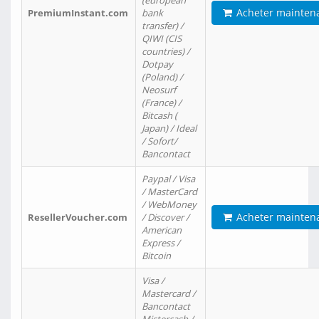
(european
Acheter mainten
PremiumInstant.com
bank
transfer) /
QIWI (CIS
countries) /
Dotpay
(Poland) /
Neosurf
(France) /
Bitcash (
Japan) / Ideal
/ Sofort/
Bancontact
Paypal / Visa
/ MasterCard
/ WebMoney
Acheter mainten
ResellerVoucher.com
/ Discover /
American
Express /
Bitcoin
Visa /
Mastercard /
Bancontact