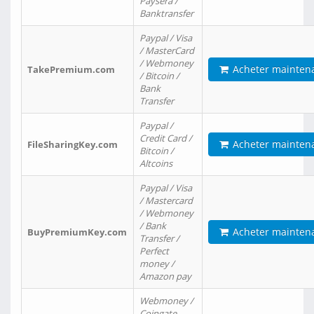
Paysera /
Banktransfer
Paypal / Visa
/ MasterCard
/ Webmoney
Acheter mainten
TakePremium.com
/ Bitcoin /
Bank
Transfer
Paypal /
Credit Card /
Acheter mainten
FileSharingKey.com
Bitcoin /
Altcoins
Paypal / Visa
/ Mastercard
/ Webmoney
/ Bank
Acheter mainten
BuyPremiumKey.com
Transfer /
Perfect
money /
Amazon pay
Webmoney /
Coingate