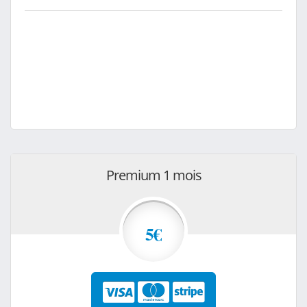
Premium 1 mois
5€