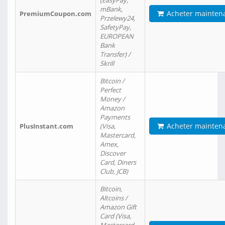
(EasyPay,
mBank,
Acheter mainten
PremiumCoupon.com
Przelewy24,
SafetyPay,
EUROPEAN
Bank
Transfer) /
Skrill
Bitcoin /
Perfect
Money /
Amazon
Payments
Acheter mainten
PlusInstant.com
(Visa,
Mastercard,
Amex,
Discover
Card, Diners
Club, JCB)
Bitcoin,
Altcoins /
Amazon Gift
Card (Visa,