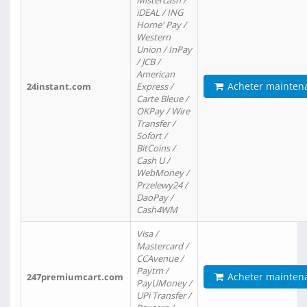
Mistercash /
iDEAL / ING
Home' Pay /
Western
Union / InPay
/ JCB /
American
Acheter mainten
24instant.com
Express /
Carte Bleue /
OKPay / Wire
Transfer /
Sofort /
BitCoins /
Cash U /
WebMoney /
Przelewy24 /
DaoPay /
Cash4WM
Visa /
Mastercard /
CCAvenue /
Paytm /
Acheter mainten
247premiumcart.com
PayUMoney /
UPi Transfer /