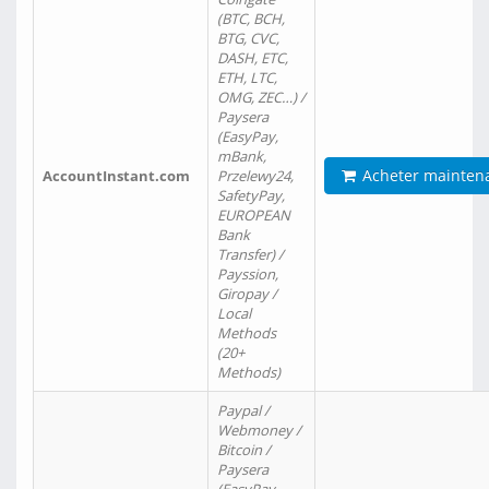
(BTC, BCH,
BTG, CVC,
DASH, ETC,
ETH, LTC,
OMG, ZEC…) /
Paysera
(EasyPay,
mBank,
Acheter mainten
AccountInstant.com
Przelewy24,
SafetyPay,
EUROPEAN
Bank
Transfer) /
Payssion,
Giropay /
Local
Methods
(20+
Methods)
Paypal /
Webmoney /
Bitcoin /
Paysera