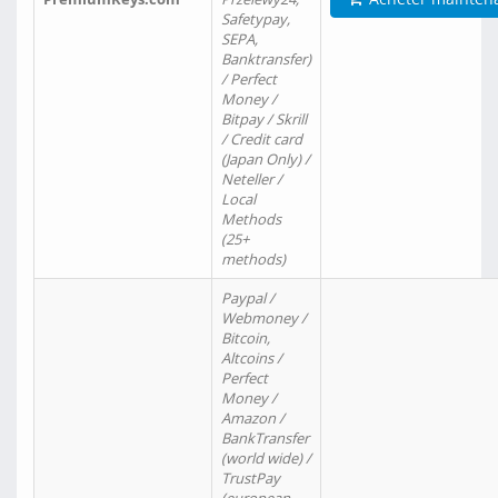
Safetypay,
SEPA,
Banktransfer)
/ Perfect
Money /
Bitpay / Skrill
/ Credit card
(Japan Only) /
Neteller /
Local
Methods
(25+
methods)
Paypal /
Webmoney /
Bitcoin,
Altcoins /
Perfect
Money /
Amazon /
BankTransfer
(world wide) /
TrustPay