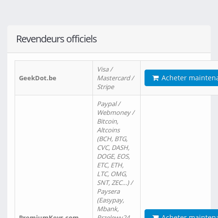
Revendeurs officiels
Visa /
Acheter mainten
GeekDot.be
Mastercard /
Stripe
Paypal /
Webmoney /
Bitcoin,
Altcoins
(BCH, BTG,
CVC, DASH,
DOGE, EOS,
ETC, ETH,
LTC, OMG,
SNT, ZEC…) /
Paysera
(Easypay,
Mbank,
Acheter mainten
PremiumKeys.com
Przelewy24,