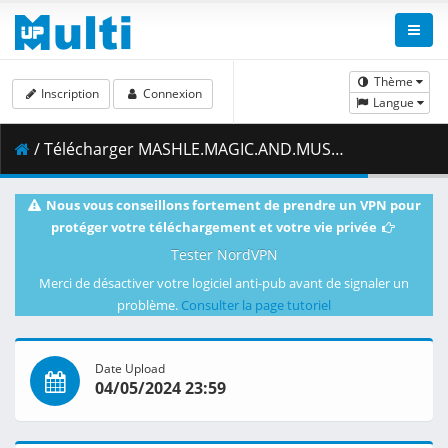
Thème
Inscription
Connexion
Langue
/ Télécharger MASHLE.MAGIC.AND.MUSCLES.S02E19.Mash.Burnedead.and.the.Magical.Maestro.1080p.CR.WEB-DL.AAC2.0.H.264.DUAL-VARYG.mkv.001 ( 466.90 MB )
Nous vous conseillons fortement de prendre un VPN pour
protéger votre téléchargement et votre vie privée
Tester NordVPN
Merci de désactiver votre logiciel anti-pub avant de signaler un
problème.
Consulter la page tutoriel
Date Upload
04/05/2024 23:59