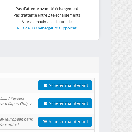
Pas d'attente avant téléchargement
Pas d'attente entre 2 téléchargements
Vitesse maximale disponible
Plus de 300 hébergeurs supportés
Acheter maintenant
EC…) / Paysera
Acheter maintenant
card (Japan Only) /
tPay (european bank
Acheter maintenant
/ Bancontact