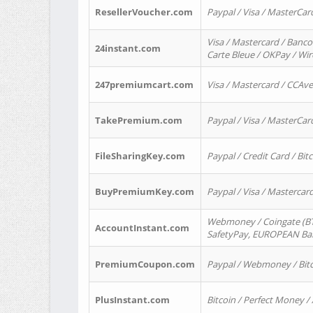
ResellerVoucher.com
Paypal / Visa / MasterCar
Visa / Mastercard / Banco
24instant.com
Carte Bleue / OKPay / Wi
247premiumcart.com
Visa / Mastercard / CCAv
TakePremium.com
Paypal / Visa / MasterCar
FileSharingKey.com
Paypal / Credit Card / Bitc
BuyPremiumKey.com
Paypal / Visa / Masterca
Webmoney / Coingate (BTC
AccountInstant.com
SafetyPay, EUROPEAN Bank
PremiumCoupon.com
Paypal / Webmoney / Bitc
PlusInstant.com
Bitcoin / Perfect Money /