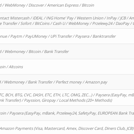
d / WebMoney / Discover / American Express / Bitcoin
ntact Mistercash / iDEAL / ING Home' Pay / Western Union / InPay / JCB / Am
re Transfer / Sofort / BitCoins / Cash U / WebMoney / Przelewy24 / DaoPay 
enue / Paytm / PayUMoney / UPi Transfer / Paysera / Banktransfer
d / Webmoney / Bitcoin / Bank Transfer
oin / Altcoins
rd / Webmoney / Bank Transfer / Perfect money / Amazon pay
, BCH, BTG, CVC, DASH, ETC, ETH, LTC, OMG, ZEC…) / Paysera (EasyPay, mB
 Transfer) / Payssion, Giropay / Local Methods (20+ Methods)
oin / Paysera (EasyPay, mBank, Przelewy24, SafetyPay, EUROPEAN Bank Transf
 Amazon Payments (Visa, Mastercard, Amex, Discover Card, Diners Club, JCB)