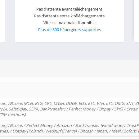
Pas d'attente avant téléchargement
Pas d'attente entre 2 téléchargements
Vitesse maximale disponible
Plus de 300 hébergeurs supportés
oin, Altcoins (BCH, BTG, CVC, DASH, DOGE, EOS, ETC, ETH, LTC, OMG, SNT, Z
4, Safetypay, SEPA, Banktransfer) / Perfect Money / Bitpay / Skrill / Credit 
 (25+ methods)
oin, Altcoins / Perfect Money / Amazon / BankTransfer (world wide) / Trus
tries) / Dotpay (Poland) / Neosurf (France) / Bitcash ( Japan) / Ideal / Sofort