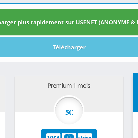
arger plus rapidement sur USENET (ANONYME & I
Télécharger
Premium 1 mois
5€