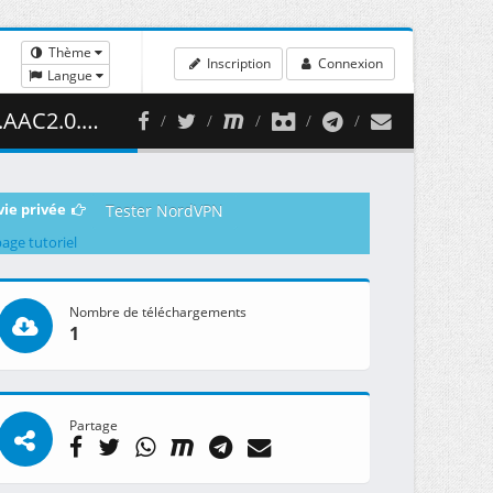
Thème
Inscription
Connexion
Langue
472.18 MB )
vie privée
Tester NordVPN
page tutoriel
Nombre de téléchargements
1
Partage