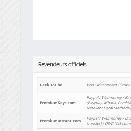
Revendeurs officiels
GeekDot.be
Visa / Mastercard / Stripe
Paypal / Webmoney / Bitc
PremiumKeys.com
(Easypay, Mbank, Przelewy2
Neteller / Local Methods
Paypal / Webmoney / Bitc
PremiumInstant.com
transfer) / QIWI (CIS coun