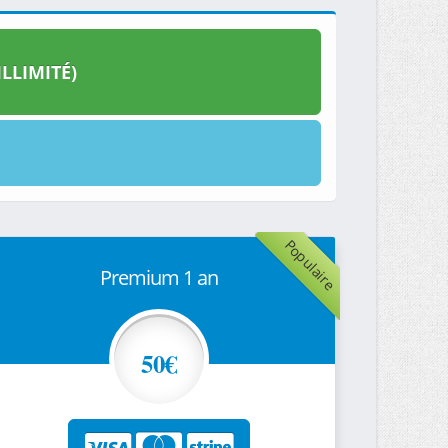
LLIMITÉ)
Populaire
Premium 1 an
50€