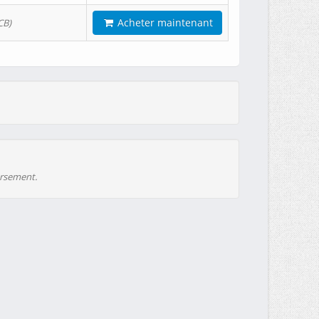
Acheter maintenant
CB)
ursement.