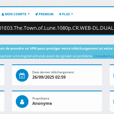
MON COMPTE
PREMIUM
PLUS
of.Lune.1080p.CR.WEB-DL.DUAL.AAC2.0.H.264.MSubs-ToonsHub.mkv.003 ( 
nt de prendre un VPN pour protéger votre téléchargement et votre 
sactiver votre logiciel anti-pub avant de signaler un problème.
Consulter la 
Date dernier téléchargement
26/09/2025 02:59
Propriétaire
Anonyme