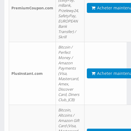
(EasyPay,
mBank,
Acheter mainten
PremiumCoupon.com
Przelewy24,
SafetyPay,
EUROPEAN
Bank
Transfer) /
Skrill
Bitcoin /
Perfect
Money /
Amazon
Payments
Acheter mainten
PlusInstant.com
(Visa,
Mastercard,
Amex,
Discover
Card, Diners
Club, JCB)
Bitcoin,
Altcoins /
Amazon Gift
Card (Visa,