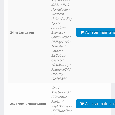
Mistercash /
iDEAL / ING
Home' Pay /
Western
Union / InPay
/ JCB /
American
Acheter mainten
24instant.com
Express /
Carte Bleue /
OKPay / Wire
Transfer /
Sofort /
BitCoins /
Cash U /
WebMoney /
Przelewy24 /
DaoPay /
Cash4WM
Visa /
Mastercard /
CCAvenue /
Paytm /
Acheter mainten
247premiumcart.com
PayUMoney /
UPi Transfer /