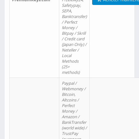
Safetypay,
SEPA,
Banktransfer)
/ Perfect
Money /
Bitpay / Skrill
/ Credit card
(Japan Only) /
Neteller /
Local
Methods
(25+
methods)
Paypal /
Webmoney /
Bitcoin,
Altcoins /
Perfect
Money /
Amazon /
BankTransfer
(world wide) /
TrustPay