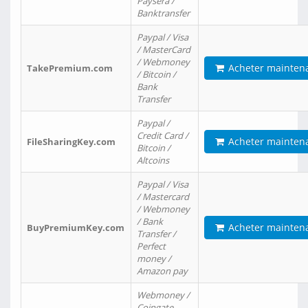
Paysera /
Banktransfer
Paypal / Visa
/ MasterCard
/ Webmoney
Acheter mainten
TakePremium.com
/ Bitcoin /
Bank
Transfer
Paypal /
Credit Card /
Acheter mainten
FileSharingKey.com
Bitcoin /
Altcoins
Paypal / Visa
/ Mastercard
/ Webmoney
/ Bank
Acheter mainten
BuyPremiumKey.com
Transfer /
Perfect
money /
Amazon pay
Webmoney /
Coingate