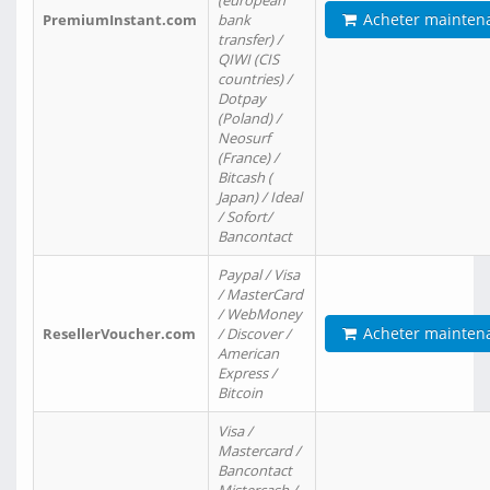
(european
Acheter mainten
PremiumInstant.com
bank
transfer) /
QIWI (CIS
countries) /
Dotpay
(Poland) /
Neosurf
(France) /
Bitcash (
Japan) / Ideal
/ Sofort/
Bancontact
Paypal / Visa
/ MasterCard
/ WebMoney
Acheter mainten
ResellerVoucher.com
/ Discover /
American
Express /
Bitcoin
Visa /
Mastercard /
Bancontact