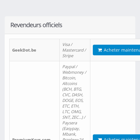
Revendeurs officiels
Visa /
Acheter mainten
GeekDot.be
Mastercard /
Stripe
Paypal /
Webmoney /
Bitcoin,
Altcoins
(BCH, BTG,
CVC, DASH,
DOGE, EOS,
ETC, ETH,
LTC, OMG,
SNT, ZEC…) /
Paysera
(Easypay,
Mbank,
Acheter mainten
PremiumKeys.com
Przelewy24,