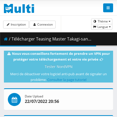
Thème
Inscription
Connexion
Langue
/ Télécharger Teasing Master Takagi-san - S03E09 [BD 1080p AVC AAC-FLAC] [Dual-Audio].mkv.003 ( 406.45 MB )
Nous vous conseillons fortement de prendre un VPN pour
protéger votre téléchargement et votre vie privée
Tester NordVPN
Merci de désactiver votre logiciel anti-pub avant de signaler un
problème.
Consulter la page tutoriel
Date Upload
22/07/2022 20:56