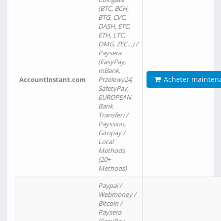
(BTC, BCH,
BTG, CVC,
DASH, ETC,
ETH, LTC,
OMG, ZEC…) /
Paysera
(EasyPay,
mBank,
Acheter mainten
AccountInstant.com
Przelewy24,
SafetyPay,
EUROPEAN
Bank
Transfer) /
Payssion,
Giropay /
Local
Methods
(20+
Methods)
Paypal /
Webmoney /
Bitcoin /
Paysera