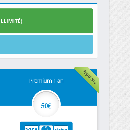
LLIMITÉ)
Populaire
Premium 1 an
50€