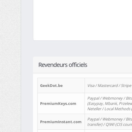
Revendeurs officiels
GeekDot.be
Visa / Mastercard / Stripe
Paypal / Webmoney / Bitc
PremiumKeys.com
(Easypay, Mbank, Przelewy2
Neteller / Local Methods
Paypal / Webmoney / Bitc
PremiumInstant.com
transfer) / QIWI (CIS coun