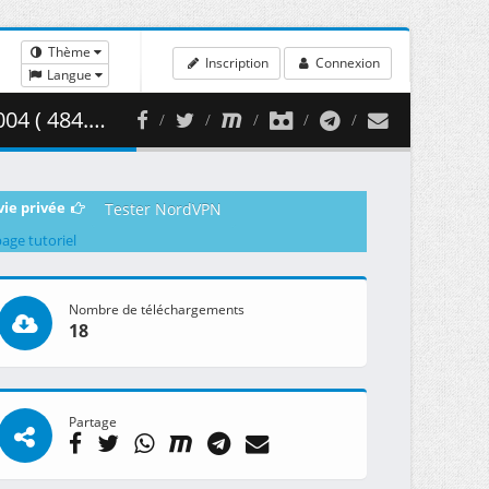
Thème
Inscription
Connexion
Langue
4.68 MB )
vie privée
Tester NordVPN
page tutoriel
Nombre de téléchargements
18
Partage