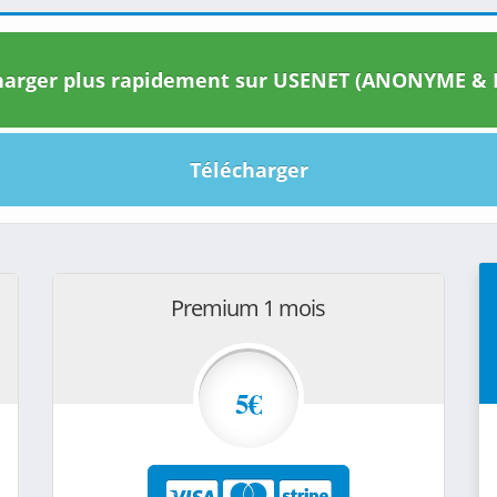
arger plus rapidement sur USENET (ANONYME & I
Télécharger
Premium 1 mois
5€