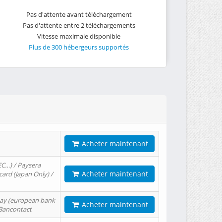
Pas d'attente avant téléchargement
Pas d'attente entre 2 téléchargements
Vitesse maximale disponible
Plus de 300 hébergeurs supportés
Acheter maintenant
EC…) / Paysera
Acheter maintenant
card (Japan Only) /
tPay (european bank
Acheter maintenant
/ Bancontact