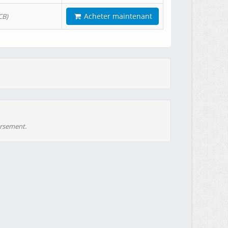
Acheter maintenant
CB)
ursement.