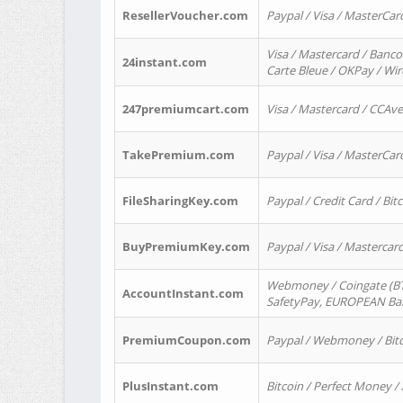
ResellerVoucher.com
Paypal / Visa / MasterCar
Visa / Mastercard / Banco
24instant.com
Carte Bleue / OKPay / Wi
247premiumcart.com
Visa / Mastercard / CCAv
TakePremium.com
Paypal / Visa / MasterCar
FileSharingKey.com
Paypal / Credit Card / Bitc
BuyPremiumKey.com
Paypal / Visa / Masterca
Webmoney / Coingate (BTC
AccountInstant.com
SafetyPay, EUROPEAN Bank
PremiumCoupon.com
Paypal / Webmoney / Bitc
PlusInstant.com
Bitcoin / Perfect Money /