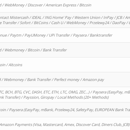
d / WebMoney / Discover / American Express / Bitcoin
ntact Mistercash / iDEAL / ING Home' Pay / Western Union / InPay / JCB / Am
re Transfer / Sofort / BitCoins / Cash U / WebMoney / Przelewy24 / DaoPay 
enue / Paytm / PayUMoney / UPi Transfer / Paysera / Banktransfer
d / Webmoney / Bitcoin / Bank Transfer
oin / Altcoins
rd / Webmoney / Bank Transfer / Perfect money / Amazon pay
, BCH, BTG, CVC, DASH, ETC, ETH, LTC, OMG, ZEC…) / Paysera (EasyPay, mB
 Transfer) / Payssion, Giropay / Local Methods (20+ Methods)
oin / Paysera (EasyPay, mBank, Przelewy24, SafetyPay, EUROPEAN Bank Transf
 Amazon Payments (Visa, Mastercard, Amex, Discover Card, Diners Club, JCB)