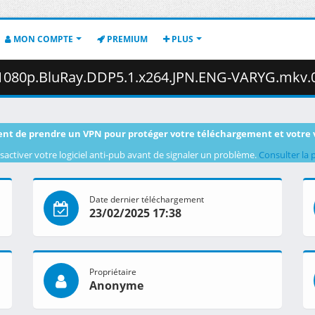
MON COMPTE
PREMIUM
PLUS
080p.BluRay.DDP5.1.x264.JPN.ENG-VARYG.mkv.004 ( 48
nt de prendre un VPN pour protéger votre téléchargement et votre 
sactiver votre logiciel anti-pub avant de signaler un problème.
Consulter la 
Date dernier téléchargement
23/02/2025 17:38
Propriétaire
Anonyme