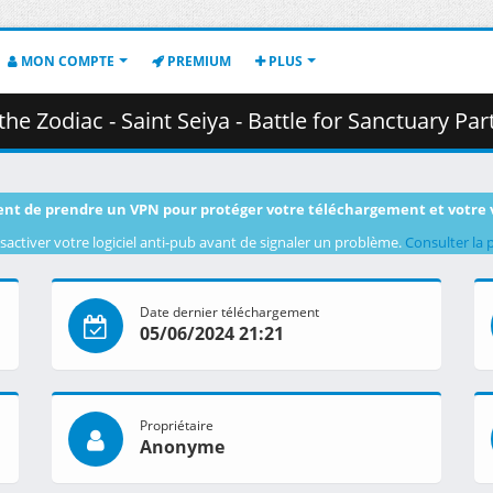
MON COMPTE
PREMIUM
PLUS
a - Battle for Sanctuary Part 2 - 09 [1080p][Multiple Subtitle][9FB95B01].mkv.00
nt de prendre un VPN pour protéger votre téléchargement et votre 
sactiver votre logiciel anti-pub avant de signaler un problème.
Consulter la 
Date dernier téléchargement
05/06/2024 21:21
Propriétaire
Anonyme