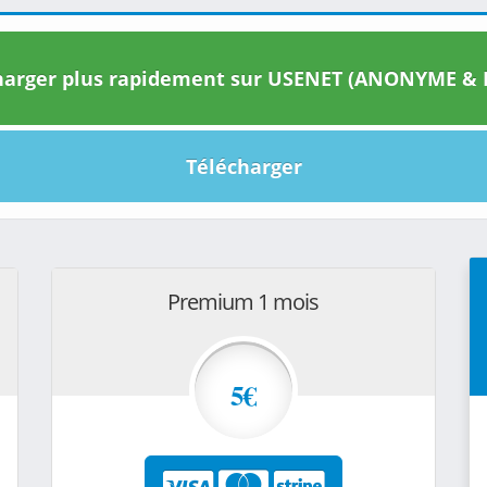
arger plus rapidement sur USENET (ANONYME & I
Télécharger
Premium 1 mois
5€