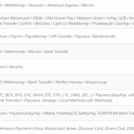
d / WebMoney / Discover / American Express / Bitcoin
ntact Mistercash / iDEAL / ING Home' Pay / Western Union / InPay / JCB / Am
re Transfer / Sofort / BitCoins / Cash U / WebMoney / Przelewy24 / DaoPay 
enue / Paytm / PayUMoney / UPi Transfer / Paysera / Banktransfer
d / Webmoney / Bitcoin / Bank Transfer
oin / Altcoins
rd / Webmoney / Bank Transfer / Perfect money / Amazon pay
, BCH, BTG, CVC, DASH, ETC, ETH, LTC, OMG, ZEC…) / Paysera (EasyPay, mB
 Transfer) / Payssion, Giropay / Local Methods (20+ Methods)
oin / Paysera (EasyPay, mBank, Przelewy24, SafetyPay, EUROPEAN Bank Transf
 Amazon Payments (Visa, Mastercard, Amex, Discover Card, Diners Club, JCB)