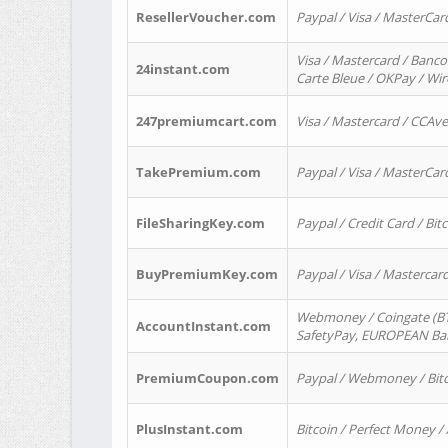
ResellerVoucher.com
Paypal / Visa / MasterCar
Visa / Mastercard / Banco
24instant.com
Carte Bleue / OKPay / Wi
247premiumcart.com
Visa / Mastercard / CCAv
TakePremium.com
Paypal / Visa / MasterCar
FileSharingKey.com
Paypal / Credit Card / Bitc
BuyPremiumKey.com
Paypal / Visa / Masterca
Webmoney / Coingate (BTC
AccountInstant.com
SafetyPay, EUROPEAN Bank
PremiumCoupon.com
Paypal / Webmoney / Bitc
PlusInstant.com
Bitcoin / Perfect Money /