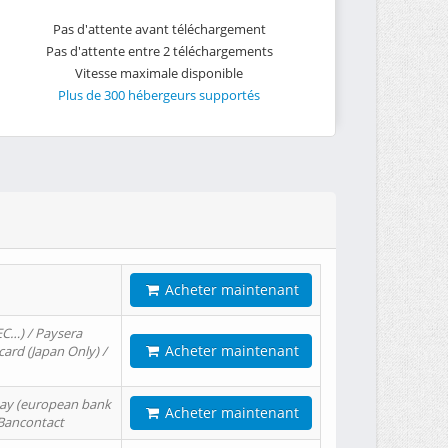
Pas d'attente avant téléchargement
Pas d'attente entre 2 téléchargements
Vitesse maximale disponible
Plus de 300 hébergeurs supportés
Acheter maintenant
EC…) / Paysera
Acheter maintenant
card (Japan Only) /
tPay (european bank
Acheter maintenant
/ Bancontact