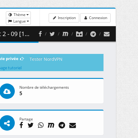
Thème
Inscription
Connexion
Langue
2 ( 448.04 MB )
vie privée
Tester NordVPN
page tutoriel
Nombre de téléchargements
5
Partage