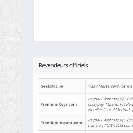
Revendeurs officiels
GeekDot.be
Visa / Mastercard / Stripe
Paypal / Webmoney / Bitc
PremiumKeys.com
(Easypay, Mbank, Przelewy2
Neteller / Local Methods
Paypal / Webmoney / Bitc
PremiumInstant.com
transfer) / QIWI (CIS coun