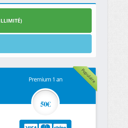
LLIMITÉ)
Populaire
Premium 1 an
50€