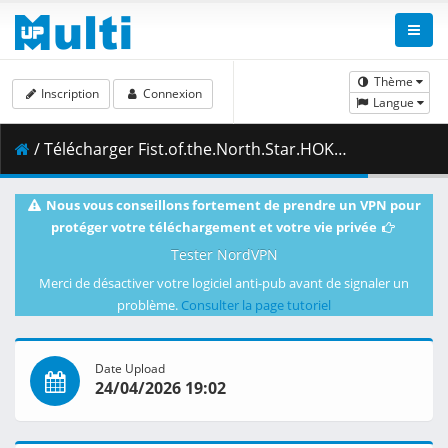
Thème
Inscription
Connexion
Langue
/ Télécharger Fist.of.the.North.Star.HOKUTO.NO.KEN.S01E05.Bloody.Cross.1080p.AMZN.WEB-DL.MULTi.DDP2.0.H.264-VARYG.mkv.003 ( 497.09 MB )
Nous vous conseillons fortement de prendre un VPN pour
protéger votre téléchargement et votre vie privée
Tester NordVPN
Merci de désactiver votre logiciel anti-pub avant de signaler un
problème.
Consulter la page tutoriel
Date Upload
24/04/2026 19:02