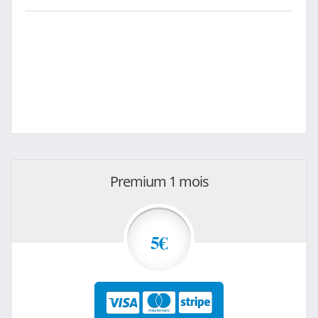
Premium 1 mois
5€