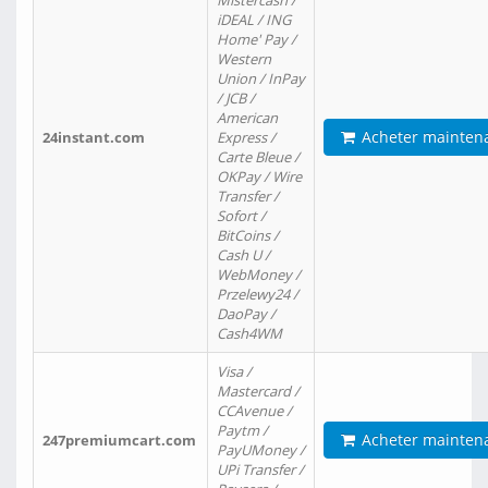
Mistercash /
iDEAL / ING
Home' Pay /
Western
Union / InPay
/ JCB /
American
Acheter mainten
24instant.com
Express /
Carte Bleue /
OKPay / Wire
Transfer /
Sofort /
BitCoins /
Cash U /
WebMoney /
Przelewy24 /
DaoPay /
Cash4WM
Visa /
Mastercard /
CCAvenue /
Paytm /
Acheter mainten
247premiumcart.com
PayUMoney /
UPi Transfer /