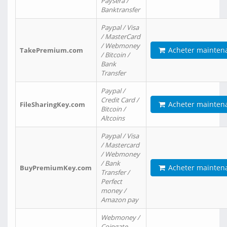
Paysera /
Banktransfer
Paypal / Visa
/ MasterCard
/ Webmoney
Acheter mainten
TakePremium.com
/ Bitcoin /
Bank
Transfer
Paypal /
Credit Card /
Acheter mainten
FileSharingKey.com
Bitcoin /
Altcoins
Paypal / Visa
/ Mastercard
/ Webmoney
/ Bank
Acheter mainten
BuyPremiumKey.com
Transfer /
Perfect
money /
Amazon pay
Webmoney /
Coingate