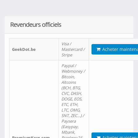
Revendeurs officiels
Visa /
Acheter mainten
GeekDot.be
Mastercard /
Stripe
Paypal /
Webmoney /
Bitcoin,
Altcoins
(BCH, BTG,
CVC, DASH,
DOGE, EOS,
ETC, ETH,
LTC, OMG,
SNT, ZEC…) /
Paysera
(Easypay,
Mbank,
Acheter mainten
PremiumKeys.com
Przelewy24,