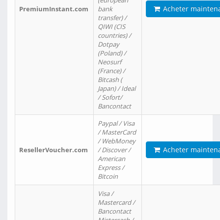
(european
Acheter mainten
PremiumInstant.com
bank
transfer) /
QIWI (CIS
countries) /
Dotpay
(Poland) /
Neosurf
(France) /
Bitcash (
Japan) / Ideal
/ Sofort/
Bancontact
Paypal / Visa
/ MasterCard
/ WebMoney
Acheter mainten
ResellerVoucher.com
/ Discover /
American
Express /
Bitcoin
Visa /
Mastercard /
Bancontact