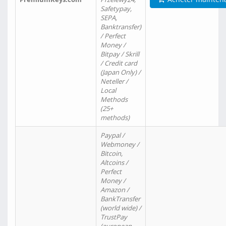
Safetypay,
SEPA,
Banktransfer)
/ Perfect
Money /
Bitpay / Skrill
/ Credit card
(Japan Only) /
Neteller /
Local
Methods
(25+
methods)
Paypal /
Webmoney /
Bitcoin,
Altcoins /
Perfect
Money /
Amazon /
BankTransfer
(world wide) /
TrustPay