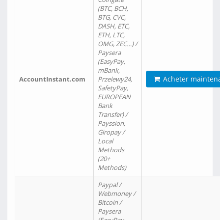
(BTC, BCH,
BTG, CVC,
DASH, ETC,
ETH, LTC,
OMG, ZEC…) /
Paysera
(EasyPay,
mBank,
Acheter mainten
AccountInstant.com
Przelewy24,
SafetyPay,
EUROPEAN
Bank
Transfer) /
Payssion,
Giropay /
Local
Methods
(20+
Methods)
Paypal /
Webmoney /
Bitcoin /
Paysera