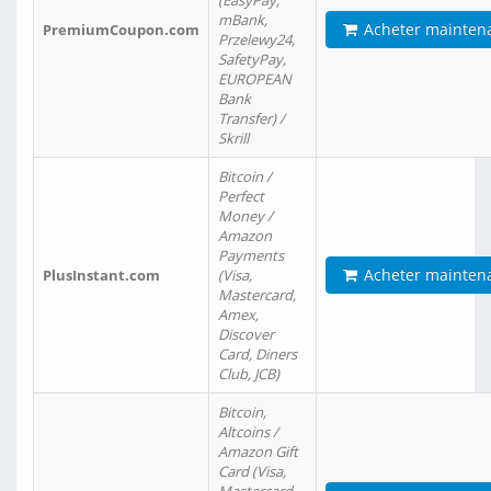
(EasyPay,
mBank,
Acheter mainten
PremiumCoupon.com
Przelewy24,
SafetyPay,
EUROPEAN
Bank
Transfer) /
Skrill
Bitcoin /
Perfect
Money /
Amazon
Payments
Acheter mainten
PlusInstant.com
(Visa,
Mastercard,
Amex,
Discover
Card, Diners
Club, JCB)
Bitcoin,
Altcoins /
Amazon Gift
Card (Visa,