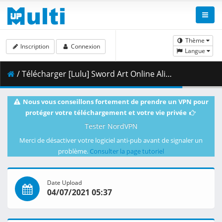
Thème
Inscription
Connexion
Langue
/ Télécharger [Lulu] Sword Art Online Alicization - War of Underworld - 18 [BD 1080p HEVC FLAC][Dual-Audio].mkv.002 ( 400.68 MB )
Nous vous conseillons fortement de prendre un VPN pour
protéger votre téléchargement et votre vie privée
Tester NordVPN
Merci de désactiver votre logiciel anti-pub avant de signaler un
problème.
Consulter la page tutoriel
Date Upload
04/07/2021 05:37