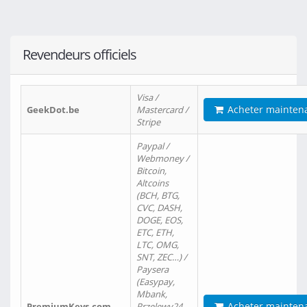
Revendeurs officiels
Visa /
Acheter mainten
GeekDot.be
Mastercard /
Stripe
Paypal /
Webmoney /
Bitcoin,
Altcoins
(BCH, BTG,
CVC, DASH,
DOGE, EOS,
ETC, ETH,
LTC, OMG,
SNT, ZEC…) /
Paysera
(Easypay,
Mbank,
Acheter mainten
PremiumKeys.com
Przelewy24,