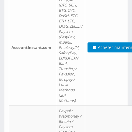
(BTC, BCH,
BTG, CVC,
DASH, ETC,
ETH, LTC,
OMG, ZEC…) /
Paysera
(EasyPay,
mBank,
Acheter mainten
AccountInstant.com
Przelewy24,
SafetyPay,
EUROPEAN
Bank
Transfer) /
Payssion,
Giropay /
Local
Methods
(20+
Methods)
Paypal /
Webmoney /
Bitcoin /
Paysera