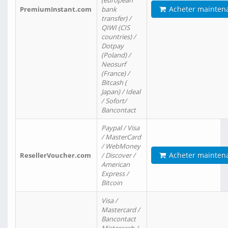
(european
Acheter mainten
PremiumInstant.com
bank
transfer) /
QIWI (CIS
countries) /
Dotpay
(Poland) /
Neosurf
(France) /
Bitcash (
Japan) / Ideal
/ Sofort/
Bancontact
Paypal / Visa
/ MasterCard
/ WebMoney
Acheter mainten
ResellerVoucher.com
/ Discover /
American
Express /
Bitcoin
Visa /
Mastercard /
Bancontact