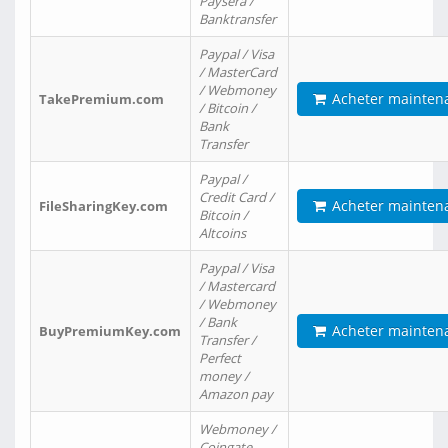
Paysera /
Banktransfer
Paypal / Visa
/ MasterCard
/ Webmoney
Acheter mainten
TakePremium.com
/ Bitcoin /
Bank
Transfer
Paypal /
Credit Card /
Acheter mainten
FileSharingKey.com
Bitcoin /
Altcoins
Paypal / Visa
/ Mastercard
/ Webmoney
/ Bank
Acheter mainten
BuyPremiumKey.com
Transfer /
Perfect
money /
Amazon pay
Webmoney /
Coingate