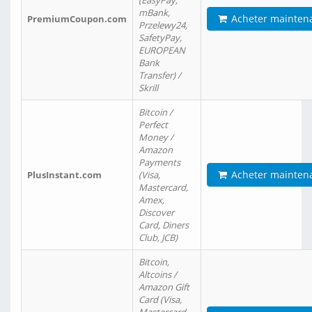
(EasyPay,
mBank,
Acheter mainten
PremiumCoupon.com
Przelewy24,
SafetyPay,
EUROPEAN
Bank
Transfer) /
Skrill
Bitcoin /
Perfect
Money /
Amazon
Payments
Acheter mainten
PlusInstant.com
(Visa,
Mastercard,
Amex,
Discover
Card, Diners
Club, JCB)
Bitcoin,
Altcoins /
Amazon Gift
Card (Visa,