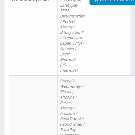
Safetypay,
SEPA,
Banktransfer)
/ Perfect
Money /
Bitpay / Skrill
/ Credit card
(Japan Only) /
Neteller /
Local
Methods
(25+
methods)
Paypal /
Webmoney /
Bitcoin,
Altcoins /
Perfect
Money /
Amazon /
BankTransfer
(world wide) /
TrustPay