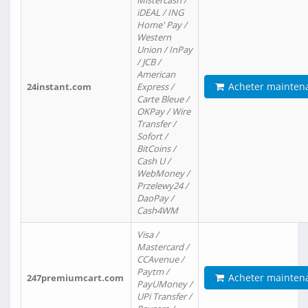
Mistercash /
iDEAL / ING
Home' Pay /
Western
Union / InPay
/ JCB /
American
Acheter mainten
24instant.com
Express /
Carte Bleue /
OKPay / Wire
Transfer /
Sofort /
BitCoins /
Cash U /
WebMoney /
Przelewy24 /
DaoPay /
Cash4WM
Visa /
Mastercard /
CCAvenue /
Paytm /
Acheter mainten
247premiumcart.com
PayUMoney /
UPi Transfer /