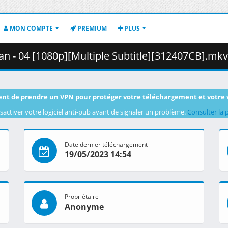
MON COMPTE
PREMIUM
PLUS
 04 [1080p][Multiple Subtitle][312407CB].mkv.001 ( 4
nt de prendre un VPN pour protéger votre téléchargement et votre 
sactiver votre logiciel anti-pub avant de signaler un problème.
Consulter la 
Date dernier téléchargement
19/05/2023 14:54
Propriétaire
Anonyme