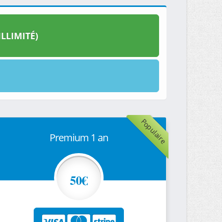
LLIMITÉ)
Populaire
Premium 1 an
50€