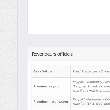
Revendeurs officiels
GeekDot.be
Visa / Mastercard / Stripe
Paypal / Webmoney / Bitc
PremiumKeys.com
(Easypay, Mbank, Przelewy2
Neteller / Local Methods
Paypal / Webmoney / Bitc
PremiumInstant.com
transfer) / QIWI (CIS coun