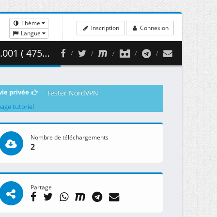
Thème
Inscription
Connexion
Langue
75.58 MB )
vie privée
Tester NordVPN
page tutoriel
Nombre de téléchargements
2
Partage