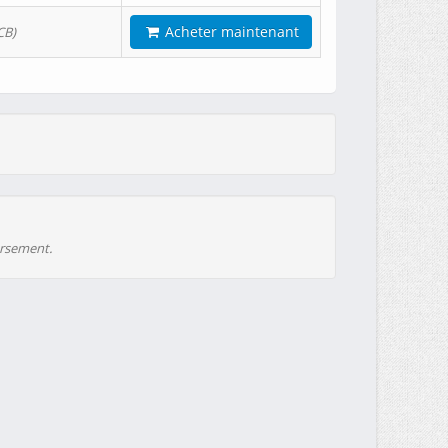
Acheter maintenant
CB)
ursement.