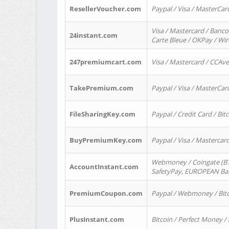
ResellerVoucher.com
Paypal / Visa / MasterCar
Visa / Mastercard / Banco
24instant.com
Carte Bleue / OKPay / Wi
247premiumcart.com
Visa / Mastercard / CCAv
TakePremium.com
Paypal / Visa / MasterCar
FileSharingKey.com
Paypal / Credit Card / Bitc
BuyPremiumKey.com
Paypal / Visa / Masterca
Webmoney / Coingate (BTC
AccountInstant.com
SafetyPay, EUROPEAN Bank
PremiumCoupon.com
Paypal / Webmoney / Bitc
PlusInstant.com
Bitcoin / Perfect Money /