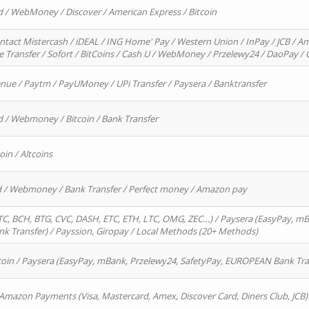
d / WebMoney / Discover / American Express / Bitcoin
ntact Mistercash / iDEAL / ING Home' Pay / Western Union / InPay / JCB / Am
re Transfer / Sofort / BitCoins / Cash U / WebMoney / Przelewy24 / DaoPay 
enue / Paytm / PayUMoney / UPi Transfer / Paysera / Banktransfer
d / Webmoney / Bitcoin / Bank Transfer
oin / Altcoins
rd / Webmoney / Bank Transfer / Perfect money / Amazon pay
, BCH, BTG, CVC, DASH, ETC, ETH, LTC, OMG, ZEC…) / Paysera (EasyPay, mB
 Transfer) / Payssion, Giropay / Local Methods (20+ Methods)
oin / Paysera (EasyPay, mBank, Przelewy24, SafetyPay, EUROPEAN Bank Transf
 Amazon Payments (Visa, Mastercard, Amex, Discover Card, Diners Club, JCB)