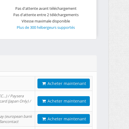
Pas d'attente avant téléchargement
Pas d'attente entre 2 téléchargements
Vitesse maximale disponible
Plus de 300 hébergeurs supportés
Acheter maintenant
EC…) / Paysera
Acheter maintenant
card (Japan Only) /
tPay (european bank
Acheter maintenant
/ Bancontact