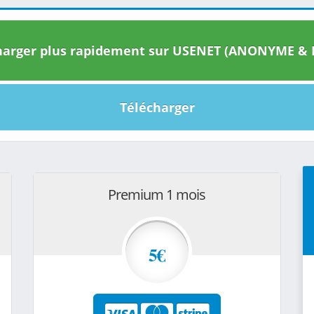
arger plus rapidement sur USENET (ANONYME & I
Télécharger
Premium 1 mois
5€