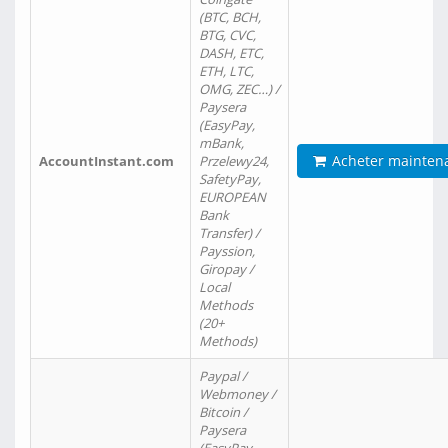
(BTC, BCH,
BTG, CVC,
DASH, ETC,
ETH, LTC,
OMG, ZEC…) /
Paysera
(EasyPay,
mBank,
Acheter mainten
AccountInstant.com
Przelewy24,
SafetyPay,
EUROPEAN
Bank
Transfer) /
Payssion,
Giropay /
Local
Methods
(20+
Methods)
Paypal /
Webmoney /
Bitcoin /
Paysera