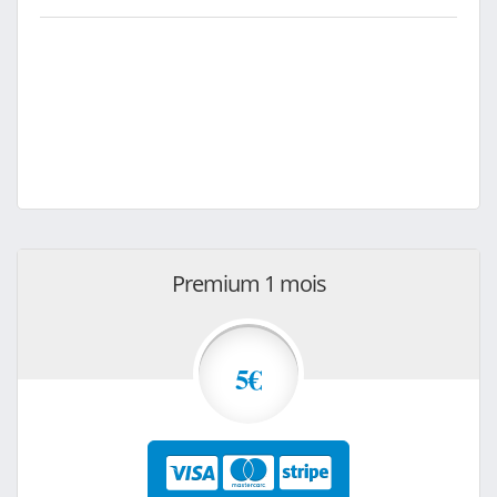
Premium 1 mois
5€