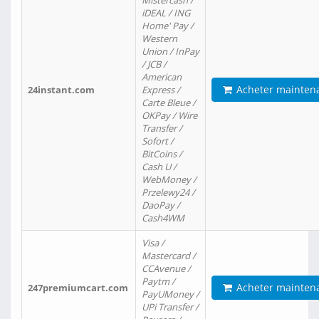
Mistercash /
iDEAL / ING
Home' Pay /
Western
Union / InPay
/ JCB /
American
Acheter mainten
24instant.com
Express /
Carte Bleue /
OKPay / Wire
Transfer /
Sofort /
BitCoins /
Cash U /
WebMoney /
Przelewy24 /
DaoPay /
Cash4WM
Visa /
Mastercard /
CCAvenue /
Paytm /
Acheter mainten
247premiumcart.com
PayUMoney /
UPi Transfer /