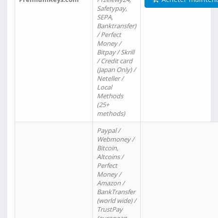
Safetypay,
SEPA,
Banktransfer)
/ Perfect
Money /
Bitpay / Skrill
/ Credit card
(Japan Only) /
Neteller /
Local
Methods
(25+
methods)
Paypal /
Webmoney /
Bitcoin,
Altcoins /
Perfect
Money /
Amazon /
BankTransfer
(world wide) /
TrustPay