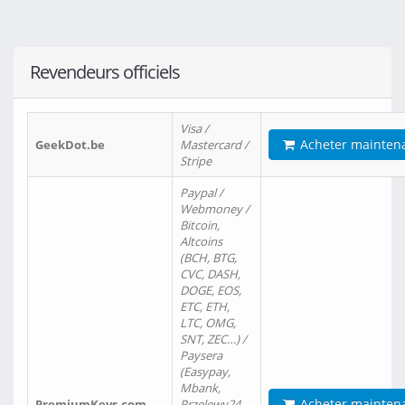
Revendeurs officiels
Visa /
Acheter mainten
GeekDot.be
Mastercard /
Stripe
Paypal /
Webmoney /
Bitcoin,
Altcoins
(BCH, BTG,
CVC, DASH,
DOGE, EOS,
ETC, ETH,
LTC, OMG,
SNT, ZEC…) /
Paysera
(Easypay,
Mbank,
Acheter mainten
PremiumKeys.com
Przelewy24,