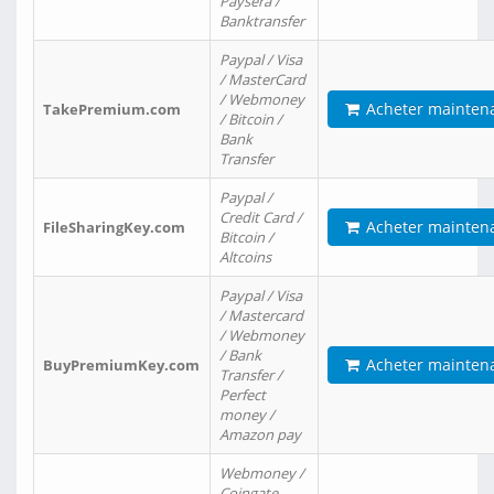
Paysera /
Banktransfer
Paypal / Visa
/ MasterCard
/ Webmoney
Acheter mainten
TakePremium.com
/ Bitcoin /
Bank
Transfer
Paypal /
Credit Card /
Acheter mainten
FileSharingKey.com
Bitcoin /
Altcoins
Paypal / Visa
/ Mastercard
/ Webmoney
/ Bank
Acheter mainten
BuyPremiumKey.com
Transfer /
Perfect
money /
Amazon pay
Webmoney /
Coingate