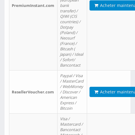
(european
Acheter mainten
PremiumInstant.com
bank
transfer) /
QIWI (CIS
countries) /
Dotpay
(Poland) /
Neosurf
(France) /
Bitcash (
Japan) / Ideal
/ Sofort/
Bancontact
Paypal / Visa
/ MasterCard
/ WebMoney
Acheter mainten
ResellerVoucher.com
/ Discover /
American
Express /
Bitcoin
Visa /
Mastercard /
Bancontact