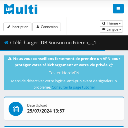
Thème
Inscription
Connexion
Langue
/ Télécharger [DB]Sousou no Frieren_-_18_(Dual Audio_10bit_BD1080p_x265).mkv.002 ( 311.06 MB )
Nous vous conseillons fortement de prendre un VPN pour
protéger votre téléchargement et votre vie privée
Tester NordVPN
Merci de désactiver votre logiciel anti-pub avant de signaler un
problème.
Consulter la page tutoriel
Date Upload
25/07/2024 13:57