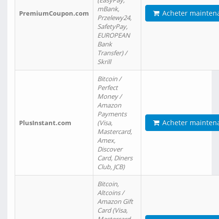
(EasyPay,
mBank,
Acheter mainten
PremiumCoupon.com
Przelewy24,
SafetyPay,
EUROPEAN
Bank
Transfer) /
Skrill
Bitcoin /
Perfect
Money /
Amazon
Payments
Acheter mainten
PlusInstant.com
(Visa,
Mastercard,
Amex,
Discover
Card, Diners
Club, JCB)
Bitcoin,
Altcoins /
Amazon Gift
Card (Visa,