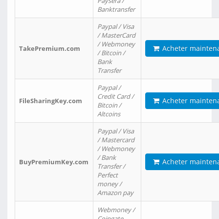
Paysera /
Banktransfer
Paypal / Visa
/ MasterCard
/ Webmoney
Acheter mainten
TakePremium.com
/ Bitcoin /
Bank
Transfer
Paypal /
Credit Card /
Acheter mainten
FileSharingKey.com
Bitcoin /
Altcoins
Paypal / Visa
/ Mastercard
/ Webmoney
/ Bank
Acheter mainten
BuyPremiumKey.com
Transfer /
Perfect
money /
Amazon pay
Webmoney /
Coingate