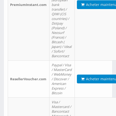
(european
Acheter mainten
PremiumInstant.com
bank
transfer) /
QIWI (CIS
countries) /
Dotpay
(Poland) /
Neosurf
(France) /
Bitcash (
Japan) / Ideal
/ Sofort/
Bancontact
Paypal / Visa
/ MasterCard
/ WebMoney
Acheter mainten
ResellerVoucher.com
/ Discover /
American
Express /
Bitcoin
Visa /
Mastercard /
Bancontact