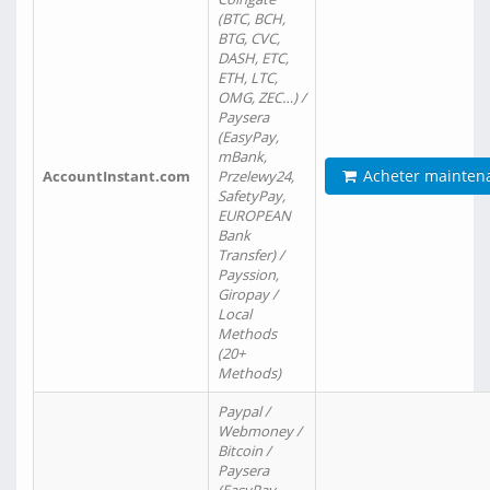
(BTC, BCH,
BTG, CVC,
DASH, ETC,
ETH, LTC,
OMG, ZEC…) /
Paysera
(EasyPay,
mBank,
Acheter mainten
AccountInstant.com
Przelewy24,
SafetyPay,
EUROPEAN
Bank
Transfer) /
Payssion,
Giropay /
Local
Methods
(20+
Methods)
Paypal /
Webmoney /
Bitcoin /
Paysera