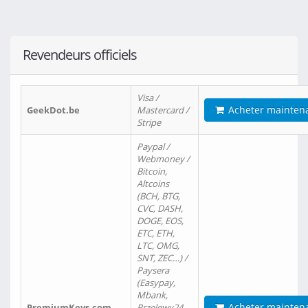
Revendeurs officiels
Visa /
Acheter mainten
GeekDot.be
Mastercard /
Stripe
Paypal /
Webmoney /
Bitcoin,
Altcoins
(BCH, BTG,
CVC, DASH,
DOGE, EOS,
ETC, ETH,
LTC, OMG,
SNT, ZEC…) /
Paysera
(Easypay,
Mbank,
Acheter mainten
PremiumKeys.com
Przelewy24,