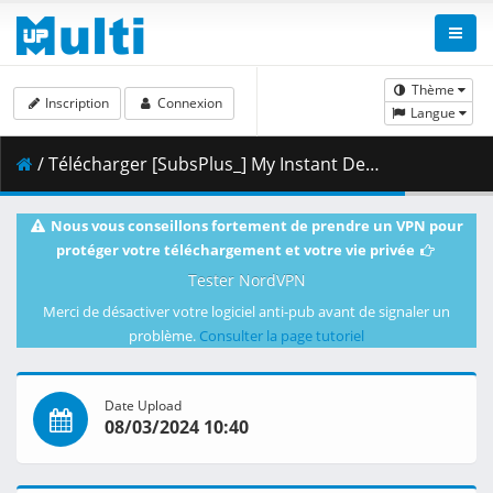
Thème
Inscription
Connexion
Langue
/ Télécharger [SubsPlus_] My Instant Death Ability is Overpowered - S01E10 (WEB 1080p AMZN) [988E0151].mkv.003 ( 429.97 MB )
Nous vous conseillons fortement de prendre un VPN pour
protéger votre téléchargement et votre vie privée
Tester NordVPN
Merci de désactiver votre logiciel anti-pub avant de signaler un
problème.
Consulter la page tutoriel
Date Upload
08/03/2024 10:40