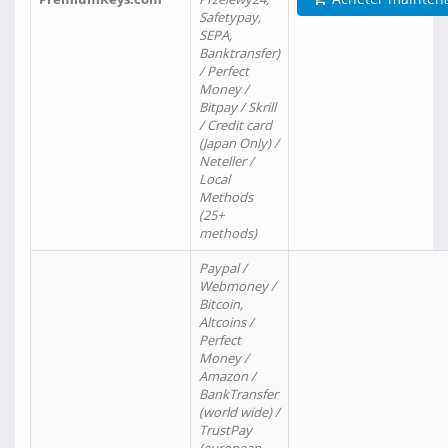
Safetypay,
SEPA,
Banktransfer)
/ Perfect
Money /
Bitpay / Skrill
/ Credit card
(Japan Only) /
Neteller /
Local
Methods
(25+
methods)
Paypal /
Webmoney /
Bitcoin,
Altcoins /
Perfect
Money /
Amazon /
BankTransfer
(world wide) /
TrustPay