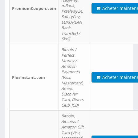
(EasyPay,
mBank,
Acheter mainten
PremiumCoupon.com
Przelewy24,
SafetyPay,
EUROPEAN
Bank
Transfer) /
Skrill
Bitcoin /
Perfect
Money /
Amazon
Payments
Acheter mainten
PlusInstant.com
(Visa,
Mastercard,
Amex,
Discover
Card, Diners
Club, JCB)
Bitcoin,
Altcoins /
Amazon Gift
Card (Visa,