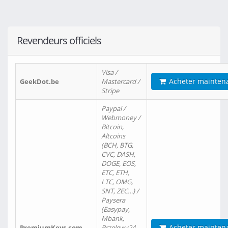
Revendeurs officiels
Visa /
Acheter mainten
GeekDot.be
Mastercard /
Stripe
Paypal /
Webmoney /
Bitcoin,
Altcoins
(BCH, BTG,
CVC, DASH,
DOGE, EOS,
ETC, ETH,
LTC, OMG,
SNT, ZEC…) /
Paysera
(Easypay,
Mbank,
Acheter mainten
PremiumKeys.com
Przelewy24,