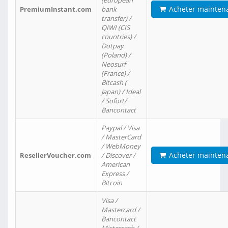
(european
Acheter mainten
PremiumInstant.com
bank
transfer) /
QIWI (CIS
countries) /
Dotpay
(Poland) /
Neosurf
(France) /
Bitcash (
Japan) / Ideal
/ Sofort/
Bancontact
Paypal / Visa
/ MasterCard
/ WebMoney
Acheter mainten
ResellerVoucher.com
/ Discover /
American
Express /
Bitcoin
Visa /
Mastercard /
Bancontact