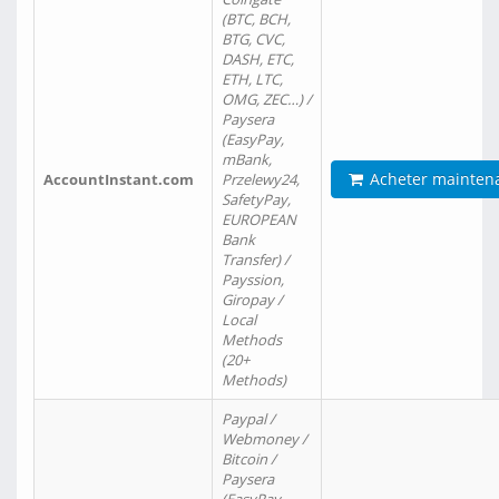
(BTC, BCH,
BTG, CVC,
DASH, ETC,
ETH, LTC,
OMG, ZEC…) /
Paysera
(EasyPay,
mBank,
Acheter mainten
AccountInstant.com
Przelewy24,
SafetyPay,
EUROPEAN
Bank
Transfer) /
Payssion,
Giropay /
Local
Methods
(20+
Methods)
Paypal /
Webmoney /
Bitcoin /
Paysera