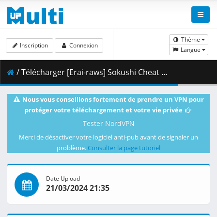
Thème
Inscription
Connexion
Langue
/ Télécharger [Erai-raws] Sokushi Cheat ga Saikyou Sugite - 12 [1080p][HEVC][4C9CDB51].mkv.002 ( 454.50 MB )
Nous vous conseillons fortement de prendre un VPN pour
protéger votre téléchargement et votre vie privée
Tester NordVPN
Merci de désactiver votre logiciel anti-pub avant de signaler un
problème.
Consulter la page tutoriel
Date Upload
21/03/2024 21:35