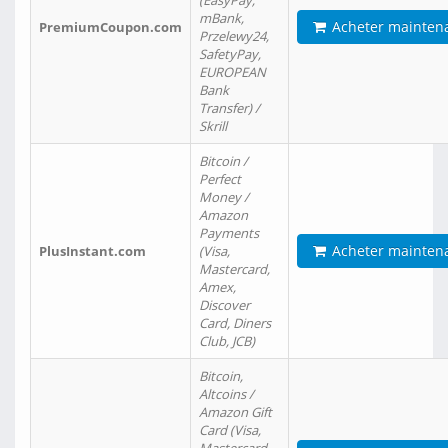
(EasyPay,
mBank,
Acheter mainten
PremiumCoupon.com
Przelewy24,
SafetyPay,
EUROPEAN
Bank
Transfer) /
Skrill
Bitcoin /
Perfect
Money /
Amazon
Payments
Acheter mainten
PlusInstant.com
(Visa,
Mastercard,
Amex,
Discover
Card, Diners
Club, JCB)
Bitcoin,
Altcoins /
Amazon Gift
Card (Visa,