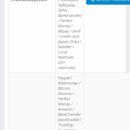
Safetypay,
SEPA,
Banktransfer)
/ Perfect
Money /
Bitpay / Skrill
/ Credit card
(Japan Only) /
Neteller /
Local
Methods
(25+
methods)
Paypal /
Webmoney /
Bitcoin,
Altcoins /
Perfect
Money /
Amazon /
BankTransfer
(world wide) /
TrustPay