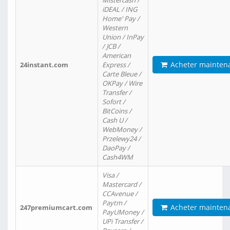
Mistercash /
iDEAL / ING
Home' Pay /
Western
Union / InPay
/ JCB /
American
Acheter mainten
24instant.com
Express /
Carte Bleue /
OKPay / Wire
Transfer /
Sofort /
BitCoins /
Cash U /
WebMoney /
Przelewy24 /
DaoPay /
Cash4WM
Visa /
Mastercard /
CCAvenue /
Paytm /
Acheter mainten
247premiumcart.com
PayUMoney /
UPi Transfer /