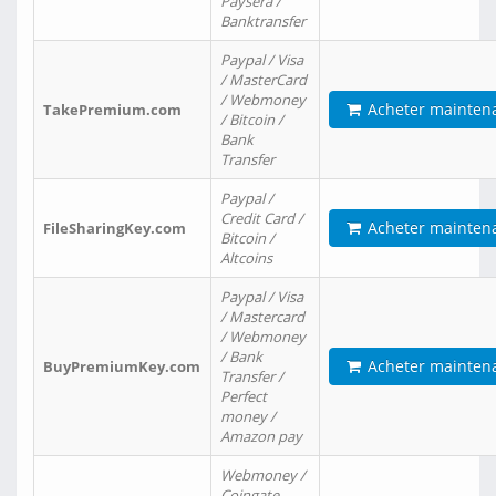
Paysera /
Banktransfer
Paypal / Visa
/ MasterCard
/ Webmoney
Acheter mainten
TakePremium.com
/ Bitcoin /
Bank
Transfer
Paypal /
Credit Card /
Acheter mainten
FileSharingKey.com
Bitcoin /
Altcoins
Paypal / Visa
/ Mastercard
/ Webmoney
/ Bank
Acheter mainten
BuyPremiumKey.com
Transfer /
Perfect
money /
Amazon pay
Webmoney /
Coingate