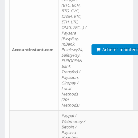
(BTC, BCH,
BTG, CVC,
DASH, ETC,
ETH, LTC,
OMG, ZEC…) /
Paysera
(EasyPay,
mBank,
Acheter mainten
AccountInstant.com
Przelewy24,
SafetyPay,
EUROPEAN
Bank
Transfer) /
Payssion,
Giropay /
Local
Methods
(20+
Methods)
Paypal /
Webmoney /
Bitcoin /
Paysera