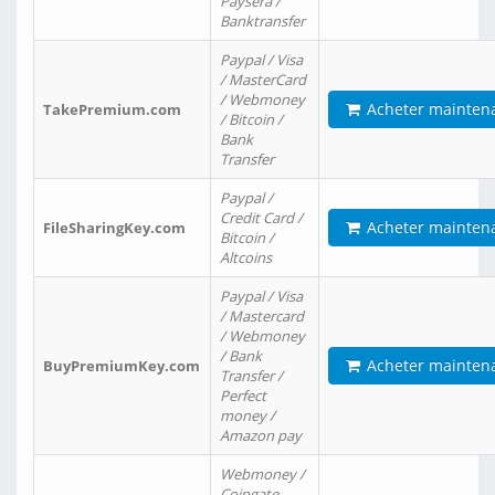
Paysera /
Banktransfer
Paypal / Visa
/ MasterCard
/ Webmoney
Acheter mainten
TakePremium.com
/ Bitcoin /
Bank
Transfer
Paypal /
Credit Card /
Acheter mainten
FileSharingKey.com
Bitcoin /
Altcoins
Paypal / Visa
/ Mastercard
/ Webmoney
/ Bank
Acheter mainten
BuyPremiumKey.com
Transfer /
Perfect
money /
Amazon pay
Webmoney /
Coingate