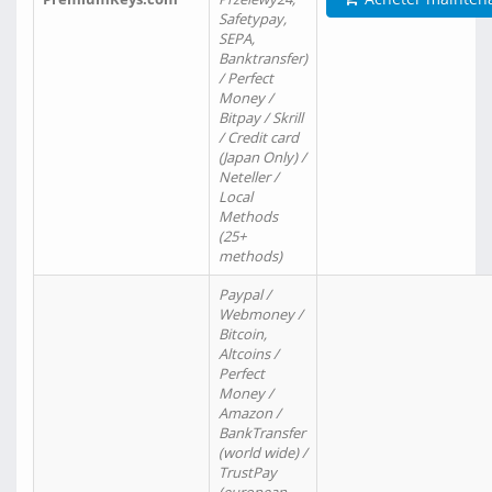
Safetypay,
SEPA,
Banktransfer)
/ Perfect
Money /
Bitpay / Skrill
/ Credit card
(Japan Only) /
Neteller /
Local
Methods
(25+
methods)
Paypal /
Webmoney /
Bitcoin,
Altcoins /
Perfect
Money /
Amazon /
BankTransfer
(world wide) /
TrustPay