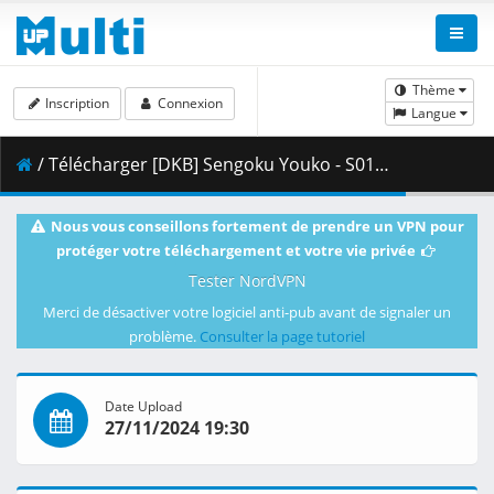
Thème
Inscription
Connexion
Langue
/ Télécharger [DKB] Sengoku Youko - S01E31 [1080p][HEVC x265 10bit][Multi-Subs].mkv.001 ( 313.94 MB )
Nous vous conseillons fortement de prendre un VPN pour
protéger votre téléchargement et votre vie privée
Tester NordVPN
Merci de désactiver votre logiciel anti-pub avant de signaler un
problème.
Consulter la page tutoriel
Date Upload
27/11/2024 19:30