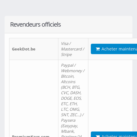
Revendeurs officiels
Visa /
Acheter mainten
GeekDot.be
Mastercard /
Stripe
Paypal /
Webmoney /
Bitcoin,
Altcoins
(BCH, BTG,
CVC, DASH,
DOGE, EOS,
ETC, ETH,
LTC, OMG,
SNT, ZEC…) /
Paysera
(Easypay,
Mbank,
Acheter mainten
PremiumKeys.com
Przelewy24,