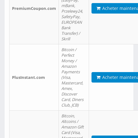
(EasyPay,
mBank,
Acheter mainten
PremiumCoupon.com
Przelewy24,
SafetyPay,
EUROPEAN
Bank
Transfer) /
Skrill
Bitcoin /
Perfect
Money /
Amazon
Payments
Acheter mainten
PlusInstant.com
(Visa,
Mastercard,
Amex,
Discover
Card, Diners
Club, JCB)
Bitcoin,
Altcoins /
Amazon Gift
Card (Visa,