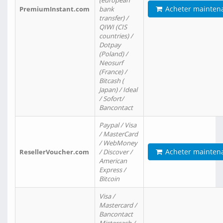
(european
Acheter mainten
PremiumInstant.com
bank
transfer) /
QIWI (CIS
countries) /
Dotpay
(Poland) /
Neosurf
(France) /
Bitcash (
Japan) / Ideal
/ Sofort/
Bancontact
Paypal / Visa
/ MasterCard
/ WebMoney
Acheter mainten
ResellerVoucher.com
/ Discover /
American
Express /
Bitcoin
Visa /
Mastercard /
Bancontact