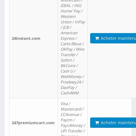
Mistercash /
iDEAL / ING
Home' Pay /
Western
Union / InPay
/ JCB /
American
Acheter mainten
24instant.com
Express /
Carte Bleue /
OKPay / Wire
Transfer /
Sofort /
BitCoins /
Cash U /
WebMoney /
Przelewy24 /
DaoPay /
Cash4WM
Visa /
Mastercard /
CCAvenue /
Paytm /
Acheter mainten
247premiumcart.com
PayUMoney /
UPi Transfer /