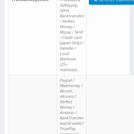
Safetypay,
SEPA,
Banktransfer)
/ Perfect
Money /
Bitpay / Skrill
/ Credit card
(Japan Only) /
Neteller /
Local
Methods
(25+
methods)
Paypal /
Webmoney /
Bitcoin,
Altcoins /
Perfect
Money /
Amazon /
BankTransfer
(world wide) /
TrustPay