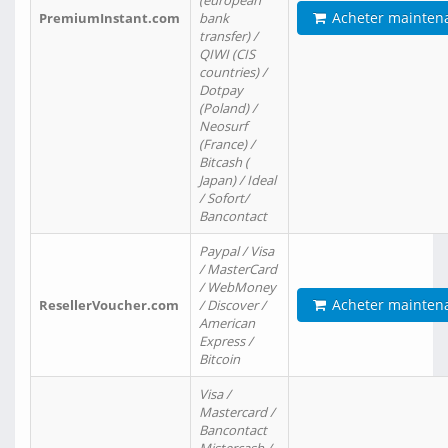
(european
Acheter mainten
PremiumInstant.com
bank
transfer) /
QIWI (CIS
countries) /
Dotpay
(Poland) /
Neosurf
(France) /
Bitcash (
Japan) / Ideal
/ Sofort/
Bancontact
Paypal / Visa
/ MasterCard
/ WebMoney
Acheter mainten
ResellerVoucher.com
/ Discover /
American
Express /
Bitcoin
Visa /
Mastercard /
Bancontact