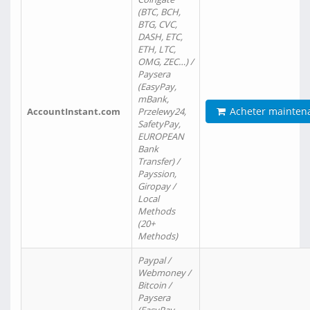
(BTC, BCH,
BTG, CVC,
DASH, ETC,
ETH, LTC,
OMG, ZEC…) /
Paysera
(EasyPay,
mBank,
Acheter mainten
AccountInstant.com
Przelewy24,
SafetyPay,
EUROPEAN
Bank
Transfer) /
Payssion,
Giropay /
Local
Methods
(20+
Methods)
Paypal /
Webmoney /
Bitcoin /
Paysera