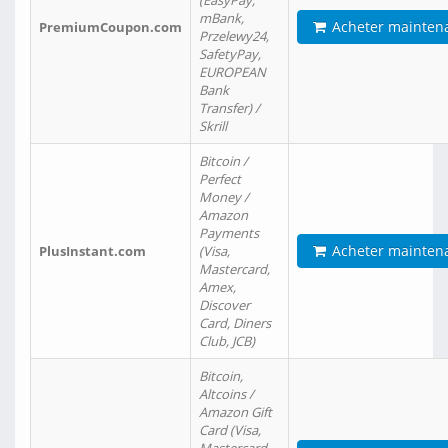
(EasyPay,
mBank,
Acheter mainten
PremiumCoupon.com
Przelewy24,
SafetyPay,
EUROPEAN
Bank
Transfer) /
Skrill
Bitcoin /
Perfect
Money /
Amazon
Payments
Acheter mainten
PlusInstant.com
(Visa,
Mastercard,
Amex,
Discover
Card, Diners
Club, JCB)
Bitcoin,
Altcoins /
Amazon Gift
Card (Visa,