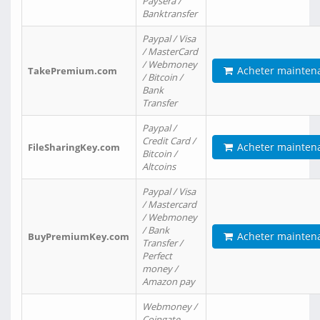
Paysera /
Banktransfer
Paypal / Visa
/ MasterCard
/ Webmoney
Acheter mainten
TakePremium.com
/ Bitcoin /
Bank
Transfer
Paypal /
Credit Card /
Acheter mainten
FileSharingKey.com
Bitcoin /
Altcoins
Paypal / Visa
/ Mastercard
/ Webmoney
/ Bank
Acheter mainten
BuyPremiumKey.com
Transfer /
Perfect
money /
Amazon pay
Webmoney /
Coingate