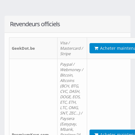
Revendeurs officiels
Visa /
Acheter mainten
GeekDot.be
Mastercard /
Stripe
Paypal /
Webmoney /
Bitcoin,
Altcoins
(BCH, BTG,
CVC, DASH,
DOGE, EOS,
ETC, ETH,
LTC, OMG,
SNT, ZEC…) /
Paysera
(Easypay,
Mbank,
Acheter mainten
PremiumKeys.com
Przelewy24,