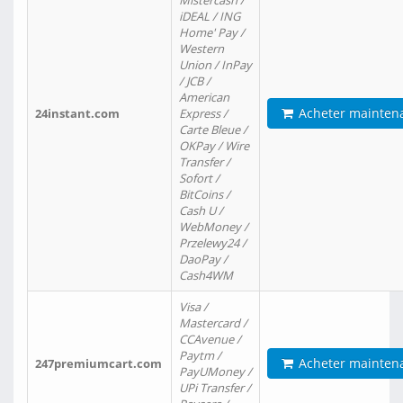
Mistercash /
iDEAL / ING
Home' Pay /
Western
Union / InPay
/ JCB /
American
Acheter mainten
24instant.com
Express /
Carte Bleue /
OKPay / Wire
Transfer /
Sofort /
BitCoins /
Cash U /
WebMoney /
Przelewy24 /
DaoPay /
Cash4WM
Visa /
Mastercard /
CCAvenue /
Paytm /
Acheter mainten
247premiumcart.com
PayUMoney /
UPi Transfer /