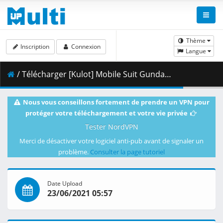
Thème
Inscription
Connexion
Langue
/ Télécharger [Kulot] Mobile Suit Gundam Char_s Counterattack [Dual-Audio][BDRip 1832x988 x264 FLACx2] [0EC5195E].mkv.007 ( 478.20 MB )
Nous vous conseillons fortement de prendre un VPN pour
protéger votre téléchargement et votre vie privée
Tester NordVPN
Merci de désactiver votre logiciel anti-pub avant de signaler un
problème.
Consulter la page tutoriel
Date Upload
23/06/2021 05:57