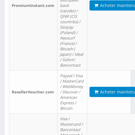
(european
Acheter mainten
PremiumInstant.com
bank
transfer) /
QIWI (CIS
countries) /
Dotpay
(Poland) /
Neosurf
(France) /
Bitcash (
Japan) / Ideal
/ Sofort/
Bancontact
Paypal / Visa
/ MasterCard
/ WebMoney
Acheter mainten
ResellerVoucher.com
/ Discover /
American
Express /
Bitcoin
Visa /
Mastercard /
Bancontact