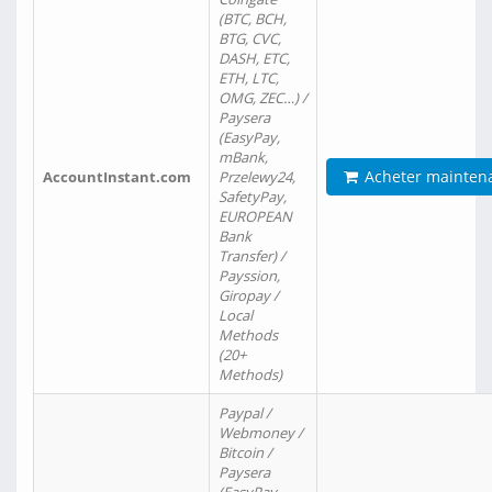
(BTC, BCH,
BTG, CVC,
DASH, ETC,
ETH, LTC,
OMG, ZEC…) /
Paysera
(EasyPay,
mBank,
Acheter mainten
AccountInstant.com
Przelewy24,
SafetyPay,
EUROPEAN
Bank
Transfer) /
Payssion,
Giropay /
Local
Methods
(20+
Methods)
Paypal /
Webmoney /
Bitcoin /
Paysera