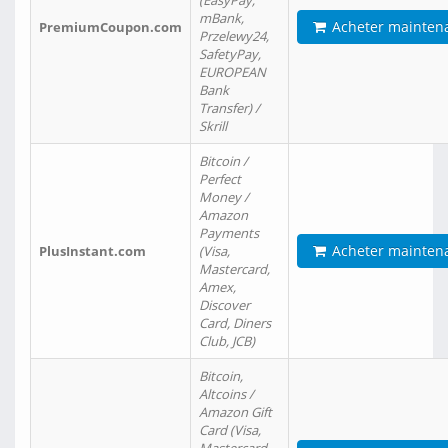
(EasyPay,
mBank,
Acheter mainten
PremiumCoupon.com
Przelewy24,
SafetyPay,
EUROPEAN
Bank
Transfer) /
Skrill
Bitcoin /
Perfect
Money /
Amazon
Payments
Acheter mainten
PlusInstant.com
(Visa,
Mastercard,
Amex,
Discover
Card, Diners
Club, JCB)
Bitcoin,
Altcoins /
Amazon Gift
Card (Visa,