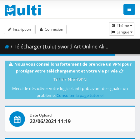
Thème
Inscription
Connexion
Langue
/ Télécharger [Lulu] Sword Art Online Alicization - War of Underworld - 05 [BD 1080p Hi10 FLAC][Dual-Audio] .mkv.002 ( 471.48 MB )
Nous vous conseillons fortement de prendre un VPN pour
protéger votre téléchargement et votre vie privée
Tester NordVPN
Merci de désactiver votre logiciel anti-pub avant de signaler un
problème.
Consulter la page tutoriel
Date Upload
22/06/2021 11:19