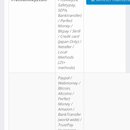
Safetypay,
SEPA,
Banktransfer)
/ Perfect
Money /
Bitpay / Skrill
/ Credit card
(Japan Only) /
Neteller /
Local
Methods
(25+
methods)
Paypal /
Webmoney /
Bitcoin,
Altcoins /
Perfect
Money /
Amazon /
BankTransfer
(world wide) /
TrustPay