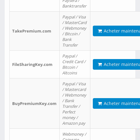
Paysera /
Banktransfer
Paypal / Visa
/ MasterCard
/ Webmoney
Acheter mainten
TakePremium.com
/ Bitcoin /
Bank
Transfer
Paypal /
Credit Card /
Acheter mainten
FileSharingKey.com
Bitcoin /
Altcoins
Paypal / Visa
/ Mastercard
/ Webmoney
/ Bank
Acheter mainten
BuyPremiumKey.com
Transfer /
Perfect
money /
Amazon pay
Webmoney /
Coingate