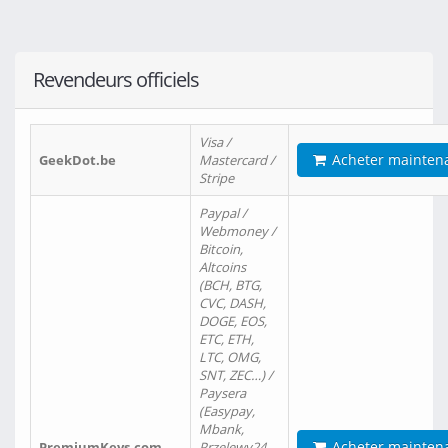
Revendeurs officiels
Visa /
Acheter mainten
GeekDot.be
Mastercard /
Stripe
Paypal /
Webmoney /
Bitcoin,
Altcoins
(BCH, BTG,
CVC, DASH,
DOGE, EOS,
ETC, ETH,
LTC, OMG,
SNT, ZEC…) /
Paysera
(Easypay,
Mbank,
Acheter mainten
PremiumKeys.com
Przelewy24,