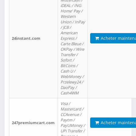
Mistercash /
iDEAL / ING
Home' Pay /
Western
Union / InPay
/ JCB /
American
Acheter mainten
24instant.com
Express /
Carte Bleue /
OKPay / Wire
Transfer /
Sofort /
BitCoins /
Cash U /
WebMoney /
Przelewy24 /
DaoPay /
Cash4WM
Visa /
Mastercard /
CCAvenue /
Paytm /
Acheter mainten
247premiumcart.com
PayUMoney /
UPi Transfer /