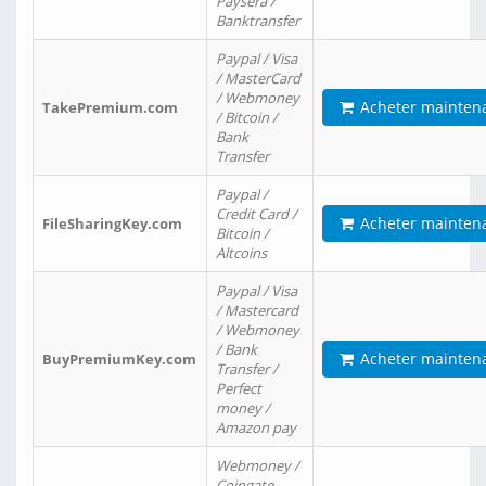
Paysera /
Banktransfer
Paypal / Visa
/ MasterCard
/ Webmoney
Acheter mainten
TakePremium.com
/ Bitcoin /
Bank
Transfer
Paypal /
Credit Card /
Acheter mainten
FileSharingKey.com
Bitcoin /
Altcoins
Paypal / Visa
/ Mastercard
/ Webmoney
/ Bank
Acheter mainten
BuyPremiumKey.com
Transfer /
Perfect
money /
Amazon pay
Webmoney /
Coingate