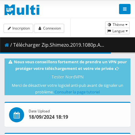
Thème
Inscription
Connexion
Langue
/ Télécharger Zip.Shimezo.2019.1080p.AMZN.WEB-DL.DDP2.0.H.264-VARYG.mkv.001 ( 393.19 MB )
Nous vous conseillons fortement de prendre un VPN pour
protéger votre téléchargement et votre vie privée
Tester NordVPN
Merci de désactiver votre logiciel anti-pub avant de signaler un
problème.
Consulter la page tutoriel
Date Upload
18/09/2024 18:19