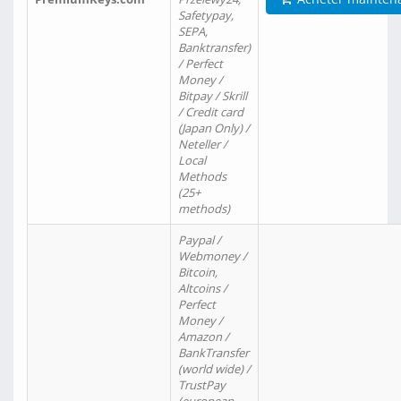
Safetypay,
SEPA,
Banktransfer)
/ Perfect
Money /
Bitpay / Skrill
/ Credit card
(Japan Only) /
Neteller /
Local
Methods
(25+
methods)
Paypal /
Webmoney /
Bitcoin,
Altcoins /
Perfect
Money /
Amazon /
BankTransfer
(world wide) /
TrustPay