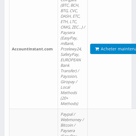
(BTC, BCH,
BTG, CVC,
DASH, ETC,
ETH, LTC,
OMG, ZEC…) /
Paysera
(EasyPay,
mBank,
Acheter mainten
AccountInstant.com
Przelewy24,
SafetyPay,
EUROPEAN
Bank
Transfer) /
Payssion,
Giropay /
Local
Methods
(20+
Methods)
Paypal /
Webmoney /
Bitcoin /
Paysera