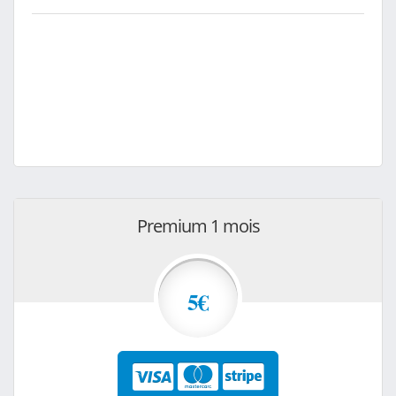
Premium 1 mois
5€