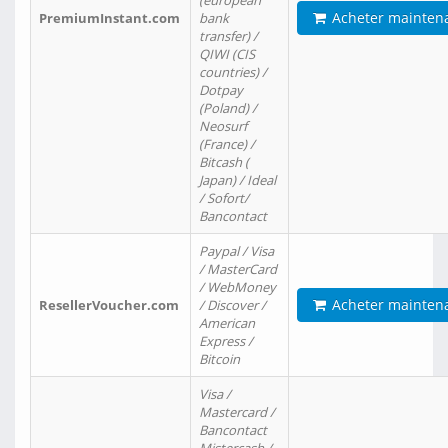
(european
Acheter mainten
PremiumInstant.com
bank
transfer) /
QIWI (CIS
countries) /
Dotpay
(Poland) /
Neosurf
(France) /
Bitcash (
Japan) / Ideal
/ Sofort/
Bancontact
Paypal / Visa
/ MasterCard
/ WebMoney
Acheter mainten
ResellerVoucher.com
/ Discover /
American
Express /
Bitcoin
Visa /
Mastercard /
Bancontact