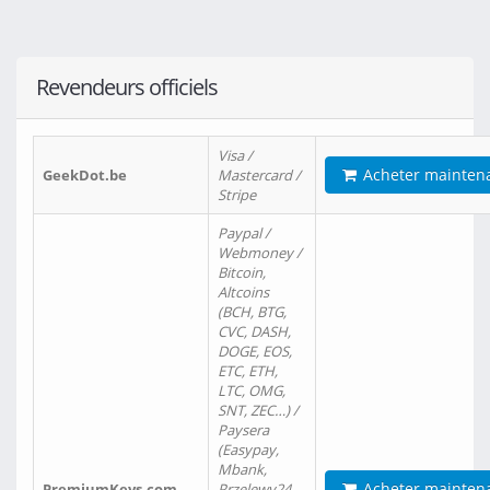
Revendeurs officiels
Visa /
Acheter mainten
GeekDot.be
Mastercard /
Stripe
Paypal /
Webmoney /
Bitcoin,
Altcoins
(BCH, BTG,
CVC, DASH,
DOGE, EOS,
ETC, ETH,
LTC, OMG,
SNT, ZEC…) /
Paysera
(Easypay,
Mbank,
Acheter mainten
PremiumKeys.com
Przelewy24,