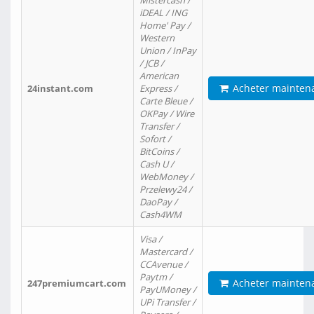
Mistercash /
iDEAL / ING
Home' Pay /
Western
Union / InPay
/ JCB /
American
Acheter mainten
24instant.com
Express /
Carte Bleue /
OKPay / Wire
Transfer /
Sofort /
BitCoins /
Cash U /
WebMoney /
Przelewy24 /
DaoPay /
Cash4WM
Visa /
Mastercard /
CCAvenue /
Paytm /
Acheter mainten
247premiumcart.com
PayUMoney /
UPi Transfer /