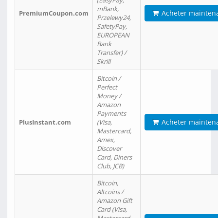
(EasyPay,
mBank,
Acheter mainten
PremiumCoupon.com
Przelewy24,
SafetyPay,
EUROPEAN
Bank
Transfer) /
Skrill
Bitcoin /
Perfect
Money /
Amazon
Payments
Acheter mainten
PlusInstant.com
(Visa,
Mastercard,
Amex,
Discover
Card, Diners
Club, JCB)
Bitcoin,
Altcoins /
Amazon Gift
Card (Visa,