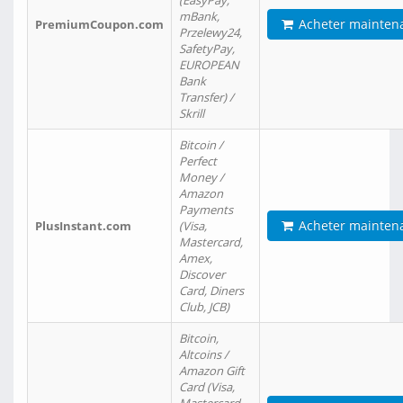
(EasyPay,
mBank,
Acheter mainten
PremiumCoupon.com
Przelewy24,
SafetyPay,
EUROPEAN
Bank
Transfer) /
Skrill
Bitcoin /
Perfect
Money /
Amazon
Payments
Acheter mainten
PlusInstant.com
(Visa,
Mastercard,
Amex,
Discover
Card, Diners
Club, JCB)
Bitcoin,
Altcoins /
Amazon Gift
Card (Visa,