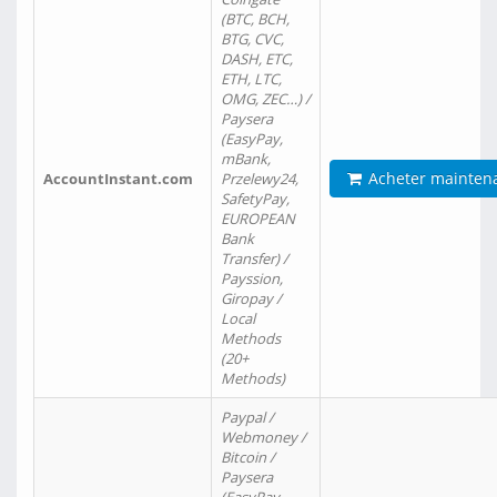
(BTC, BCH,
BTG, CVC,
DASH, ETC,
ETH, LTC,
OMG, ZEC…) /
Paysera
(EasyPay,
mBank,
Acheter mainten
AccountInstant.com
Przelewy24,
SafetyPay,
EUROPEAN
Bank
Transfer) /
Payssion,
Giropay /
Local
Methods
(20+
Methods)
Paypal /
Webmoney /
Bitcoin /
Paysera