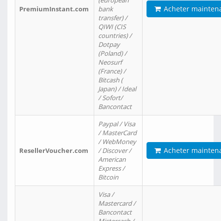
(european
Acheter mainten
PremiumInstant.com
bank
transfer) /
QIWI (CIS
countries) /
Dotpay
(Poland) /
Neosurf
(France) /
Bitcash (
Japan) / Ideal
/ Sofort/
Bancontact
Paypal / Visa
/ MasterCard
/ WebMoney
Acheter mainten
ResellerVoucher.com
/ Discover /
American
Express /
Bitcoin
Visa /
Mastercard /
Bancontact