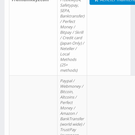
Safetypay,
SEPA,
Banktransfer)
/ Perfect
Money /
Bitpay / Skrill
/ Credit card
(Japan Only) /
Neteller /
Local
Methods
(25+
methods)
Paypal /
Webmoney /
Bitcoin,
Altcoins /
Perfect
Money /
Amazon /
BankTransfer
(world wide) /
TrustPay