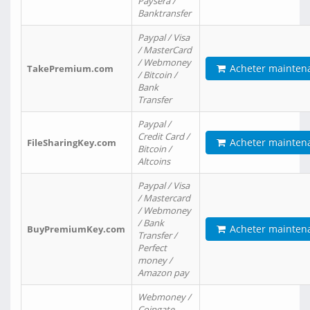
Paysera /
Banktransfer
Paypal / Visa
/ MasterCard
/ Webmoney
Acheter mainten
TakePremium.com
/ Bitcoin /
Bank
Transfer
Paypal /
Credit Card /
Acheter mainten
FileSharingKey.com
Bitcoin /
Altcoins
Paypal / Visa
/ Mastercard
/ Webmoney
/ Bank
Acheter mainten
BuyPremiumKey.com
Transfer /
Perfect
money /
Amazon pay
Webmoney /
Coingate