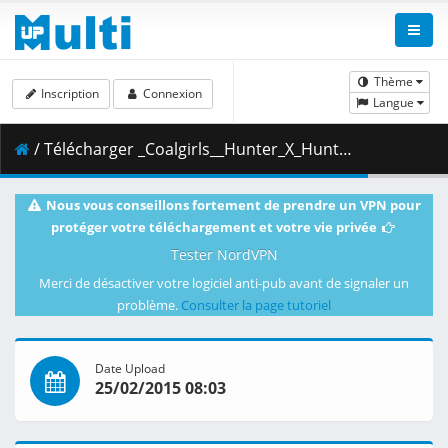
Thème
Inscription
Connexion
Langue
/ Télécharger _Coalgirls__Hunter_X_Hunter_041__1920x1080_Blu-ray_FLAC___7E85B040_.mkv.001 ( 522.98 MB )
Nous vous conseillons fortement de prendre un VPN pour
protéger votre téléchargement et votre vie privée
Tester NordVPN
Merci de désactiver votre logiciel anti-pub avant de signaler un
problème.
Consulter la page tutoriel
Date Upload
25/02/2015 08:03