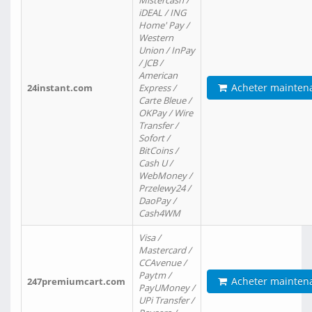
Mistercash /
iDEAL / ING
Home' Pay /
Western
Union / InPay
/ JCB /
American
Acheter mainten
24instant.com
Express /
Carte Bleue /
OKPay / Wire
Transfer /
Sofort /
BitCoins /
Cash U /
WebMoney /
Przelewy24 /
DaoPay /
Cash4WM
Visa /
Mastercard /
CCAvenue /
Paytm /
Acheter mainten
247premiumcart.com
PayUMoney /
UPi Transfer /