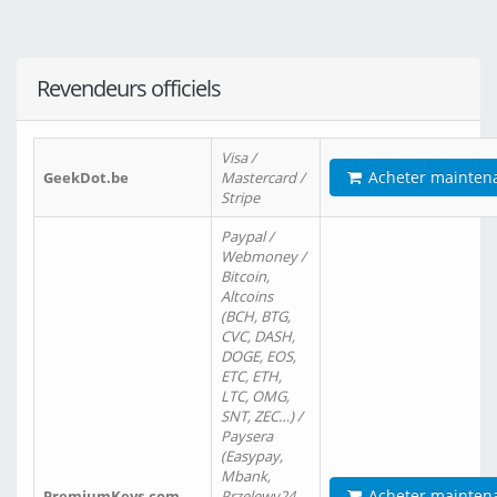
Revendeurs officiels
Visa /
Acheter mainten
GeekDot.be
Mastercard /
Stripe
Paypal /
Webmoney /
Bitcoin,
Altcoins
(BCH, BTG,
CVC, DASH,
DOGE, EOS,
ETC, ETH,
LTC, OMG,
SNT, ZEC…) /
Paysera
(Easypay,
Mbank,
Acheter mainten
PremiumKeys.com
Przelewy24,