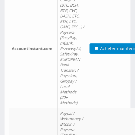
(BTC, BCH,
BTG, CVC,
DASH, ETC,
ETH, LTC,
OMG, ZEC…) /
Paysera
(EasyPay,
mBank,
Acheter mainten
AccountInstant.com
Przelewy24,
SafetyPay,
EUROPEAN
Bank
Transfer) /
Payssion,
Giropay /
Local
Methods
(20+
Methods)
Paypal /
Webmoney /
Bitcoin /
Paysera