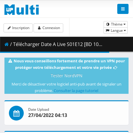
Thème
Inscription
Connexion
Langue
/ Télécharger Date A Live S01E12 [BD 1080p HEVC 10bit FLAC] [Dual-Audio].mkv.001 ( 385.63 MB )
Nous vous conseillons fortement de prendre un VPN pour
protéger votre téléchargement et votre vie privée
Tester NordVPN
Merci de désactiver votre logiciel anti-pub avant de signaler un
problème.
Consulter la page tutoriel
Date Upload
27/04/2022 04:13