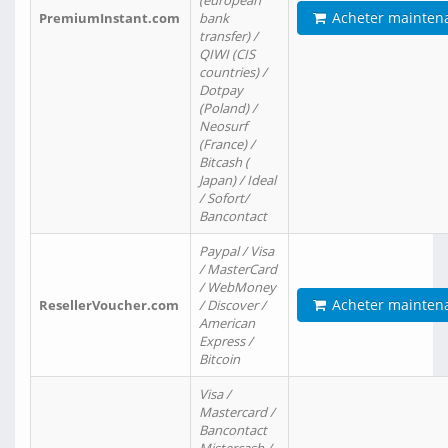
(european
Acheter mainten
PremiumInstant.com
bank
transfer) /
QIWI (CIS
countries) /
Dotpay
(Poland) /
Neosurf
(France) /
Bitcash (
Japan) / Ideal
/ Sofort/
Bancontact
Paypal / Visa
/ MasterCard
/ WebMoney
Acheter mainten
ResellerVoucher.com
/ Discover /
American
Express /
Bitcoin
Visa /
Mastercard /
Bancontact