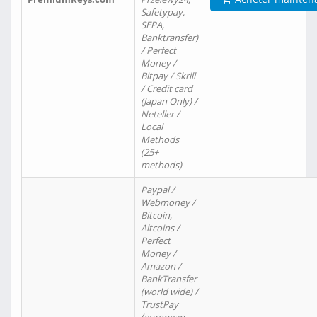
Safetypay,
SEPA,
Banktransfer)
/ Perfect
Money /
Bitpay / Skrill
/ Credit card
(Japan Only) /
Neteller /
Local
Methods
(25+
methods)
Paypal /
Webmoney /
Bitcoin,
Altcoins /
Perfect
Money /
Amazon /
BankTransfer
(world wide) /
TrustPay