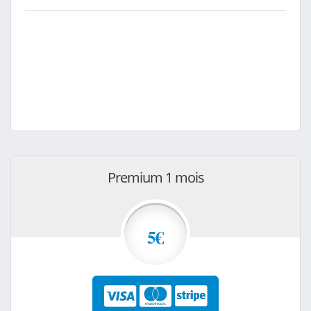
Premium 1 mois
5€