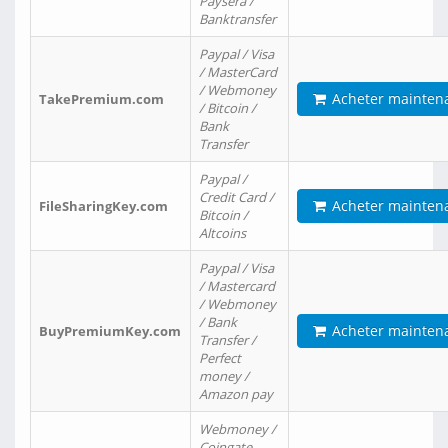
Paysera /
Banktransfer
Paypal / Visa
/ MasterCard
/ Webmoney
Acheter mainten
TakePremium.com
/ Bitcoin /
Bank
Transfer
Paypal /
Credit Card /
Acheter mainten
FileSharingKey.com
Bitcoin /
Altcoins
Paypal / Visa
/ Mastercard
/ Webmoney
/ Bank
Acheter mainten
BuyPremiumKey.com
Transfer /
Perfect
money /
Amazon pay
Webmoney /
Coingate