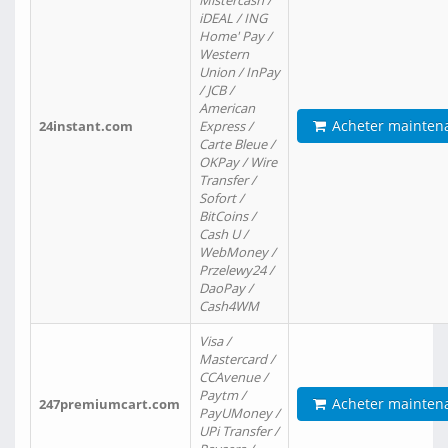
Mistercash /
iDEAL / ING
Home' Pay /
Western
Union / InPay
/ JCB /
American
Acheter mainten
24instant.com
Express /
Carte Bleue /
OKPay / Wire
Transfer /
Sofort /
BitCoins /
Cash U /
WebMoney /
Przelewy24 /
DaoPay /
Cash4WM
Visa /
Mastercard /
CCAvenue /
Paytm /
Acheter mainten
247premiumcart.com
PayUMoney /
UPi Transfer /