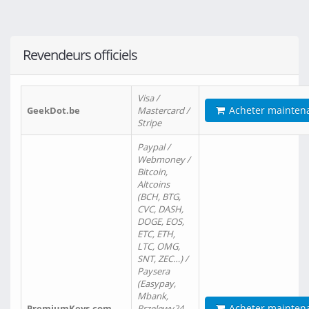
Revendeurs officiels
Visa /
Acheter mainten
GeekDot.be
Mastercard /
Stripe
Paypal /
Webmoney /
Bitcoin,
Altcoins
(BCH, BTG,
CVC, DASH,
DOGE, EOS,
ETC, ETH,
LTC, OMG,
SNT, ZEC…) /
Paysera
(Easypay,
Mbank,
Acheter mainten
PremiumKeys.com
Przelewy24,