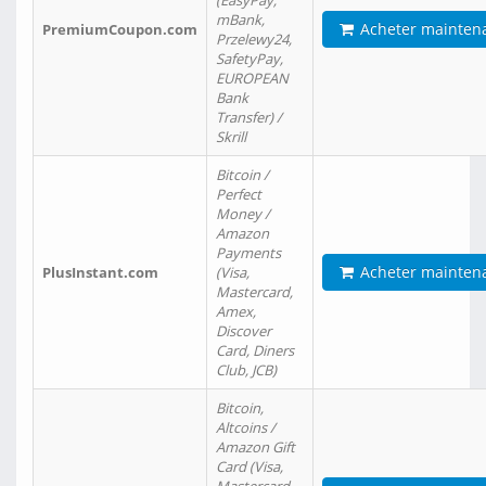
(EasyPay,
mBank,
Acheter mainten
PremiumCoupon.com
Przelewy24,
SafetyPay,
EUROPEAN
Bank
Transfer) /
Skrill
Bitcoin /
Perfect
Money /
Amazon
Payments
Acheter mainten
PlusInstant.com
(Visa,
Mastercard,
Amex,
Discover
Card, Diners
Club, JCB)
Bitcoin,
Altcoins /
Amazon Gift
Card (Visa,