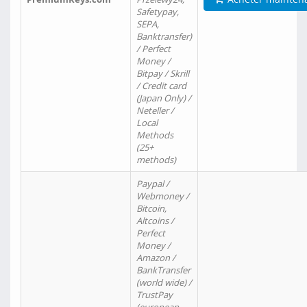
Safetypay,
SEPA,
Banktransfer)
/ Perfect
Money /
Bitpay / Skrill
/ Credit card
(Japan Only) /
Neteller /
Local
Methods
(25+
methods)
Paypal /
Webmoney /
Bitcoin,
Altcoins /
Perfect
Money /
Amazon /
BankTransfer
(world wide) /
TrustPay