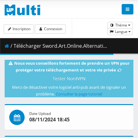
Thème
Inscription
Connexion
Langue
/ Télécharger Sword.Art.Online.Alternative.Gun.Gale.Online.S02E06.The.Offensive.and.Defensive.Battle.That.Still.Has.Time.1080p.CR.WEB-DL.AAC2.0.H.264-VARYG.mkv.001 ( 458.60 MB )
Nous vous conseillons fortement de prendre un VPN pour
protéger votre téléchargement et votre vie privée
Tester NordVPN
Merci de désactiver votre logiciel anti-pub avant de signaler un
problème.
Consulter la page tutoriel
Date Upload
08/11/2024 18:45