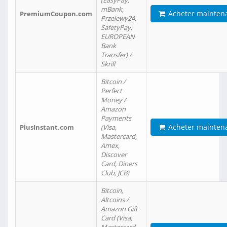
(EasyPay,
mBank,
Acheter mainten
PremiumCoupon.com
Przelewy24,
SafetyPay,
EUROPEAN
Bank
Transfer) /
Skrill
Bitcoin /
Perfect
Money /
Amazon
Payments
Acheter mainten
PlusInstant.com
(Visa,
Mastercard,
Amex,
Discover
Card, Diners
Club, JCB)
Bitcoin,
Altcoins /
Amazon Gift
Card (Visa,