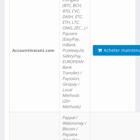
(BTC, BCH,
BTG, CVC,
DASH, ETC,
ETH, LTC,
OMG, ZEC…) /
Paysera
(EasyPay,
mBank,
Acheter mainten
AccountInstant.com
Przelewy24,
SafetyPay,
EUROPEAN
Bank
Transfer) /
Payssion,
Giropay /
Local
Methods
(20+
Methods)
Paypal /
Webmoney /
Bitcoin /
Paysera