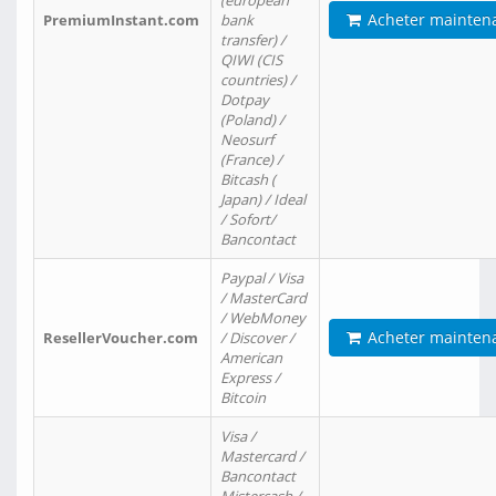
(european
Acheter mainten
PremiumInstant.com
bank
transfer) /
QIWI (CIS
countries) /
Dotpay
(Poland) /
Neosurf
(France) /
Bitcash (
Japan) / Ideal
/ Sofort/
Bancontact
Paypal / Visa
/ MasterCard
/ WebMoney
Acheter mainten
ResellerVoucher.com
/ Discover /
American
Express /
Bitcoin
Visa /
Mastercard /
Bancontact