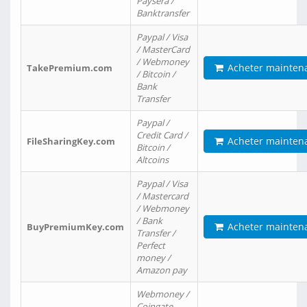
Paysera /
Banktransfer
Paypal / Visa
/ MasterCard
/ Webmoney
Acheter mainten
TakePremium.com
/ Bitcoin /
Bank
Transfer
Paypal /
Credit Card /
Acheter mainten
FileSharingKey.com
Bitcoin /
Altcoins
Paypal / Visa
/ Mastercard
/ Webmoney
/ Bank
Acheter mainten
BuyPremiumKey.com
Transfer /
Perfect
money /
Amazon pay
Webmoney /
Coingate