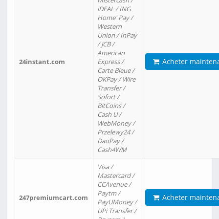
Mistercash /
iDEAL / ING
Home' Pay /
Western
Union / InPay
/ JCB /
American
Acheter mainten
24instant.com
Express /
Carte Bleue /
OKPay / Wire
Transfer /
Sofort /
BitCoins /
Cash U /
WebMoney /
Przelewy24 /
DaoPay /
Cash4WM
Visa /
Mastercard /
CCAvenue /
Paytm /
Acheter mainten
247premiumcart.com
PayUMoney /
UPi Transfer /