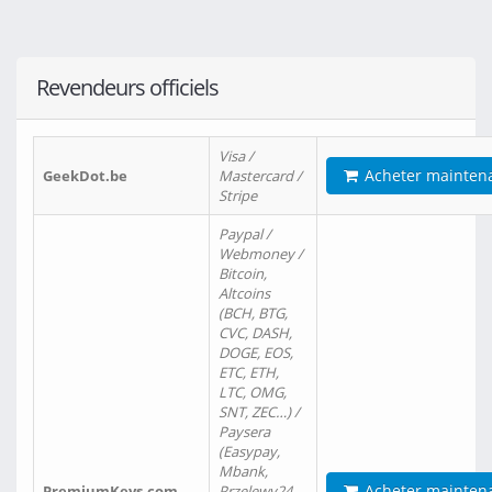
Revendeurs officiels
Visa /
Acheter mainten
GeekDot.be
Mastercard /
Stripe
Paypal /
Webmoney /
Bitcoin,
Altcoins
(BCH, BTG,
CVC, DASH,
DOGE, EOS,
ETC, ETH,
LTC, OMG,
SNT, ZEC…) /
Paysera
(Easypay,
Mbank,
Acheter mainten
PremiumKeys.com
Przelewy24,