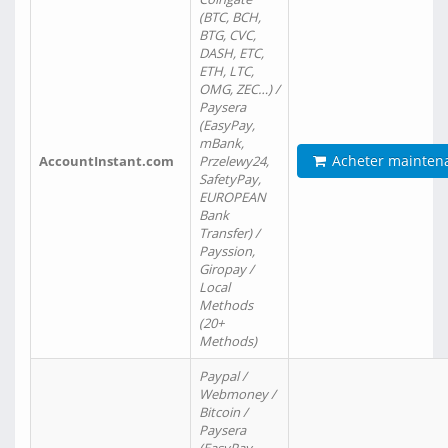
(BTC, BCH,
BTG, CVC,
DASH, ETC,
ETH, LTC,
OMG, ZEC…) /
Paysera
(EasyPay,
mBank,
Acheter mainten
AccountInstant.com
Przelewy24,
SafetyPay,
EUROPEAN
Bank
Transfer) /
Payssion,
Giropay /
Local
Methods
(20+
Methods)
Paypal /
Webmoney /
Bitcoin /
Paysera