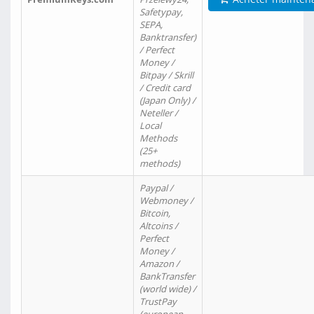
Safetypay,
SEPA,
Banktransfer)
/ Perfect
Money /
Bitpay / Skrill
/ Credit card
(Japan Only) /
Neteller /
Local
Methods
(25+
methods)
Paypal /
Webmoney /
Bitcoin,
Altcoins /
Perfect
Money /
Amazon /
BankTransfer
(world wide) /
TrustPay