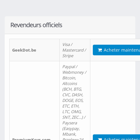
Revendeurs officiels
Visa /
Acheter mainten
GeekDot.be
Mastercard /
Stripe
Paypal /
Webmoney /
Bitcoin,
Altcoins
(BCH, BTG,
CVC, DASH,
DOGE, EOS,
ETC, ETH,
LTC, OMG,
SNT, ZEC…) /
Paysera
(Easypay,
Mbank,
Acheter mainten
PremiumKeys.com
Przelewy24,