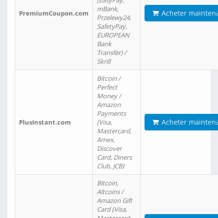
(EasyPay,
mBank,
Acheter mainten
PremiumCoupon.com
Przelewy24,
SafetyPay,
EUROPEAN
Bank
Transfer) /
Skrill
Bitcoin /
Perfect
Money /
Amazon
Payments
Acheter mainten
PlusInstant.com
(Visa,
Mastercard,
Amex,
Discover
Card, Diners
Club, JCB)
Bitcoin,
Altcoins /
Amazon Gift
Card (Visa,