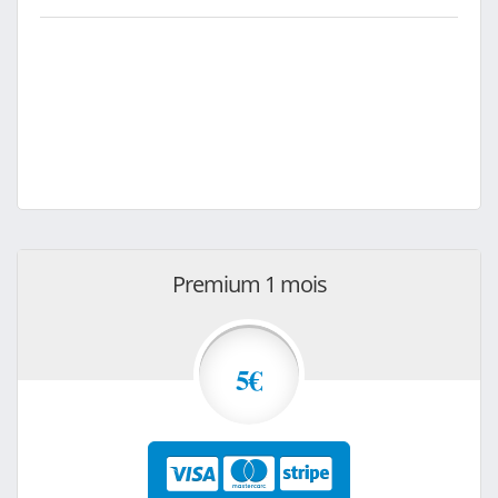
Premium 1 mois
5€