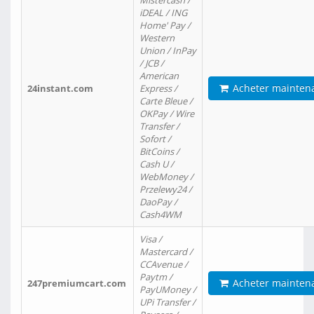
Mistercash /
iDEAL / ING
Home' Pay /
Western
Union / InPay
/ JCB /
American
Acheter mainten
24instant.com
Express /
Carte Bleue /
OKPay / Wire
Transfer /
Sofort /
BitCoins /
Cash U /
WebMoney /
Przelewy24 /
DaoPay /
Cash4WM
Visa /
Mastercard /
CCAvenue /
Paytm /
Acheter mainten
247premiumcart.com
PayUMoney /
UPi Transfer /