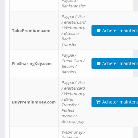
Paysera /
Banktransfer
Paypal / Visa
/ MasterCard
/ Webmoney
Acheter mainten
TakePremium.com
/ Bitcoin /
Bank
Transfer
Paypal /
Credit Card /
Acheter mainten
FileSharingKey.com
Bitcoin /
Altcoins
Paypal / Visa
/ Mastercard
/ Webmoney
/ Bank
Acheter mainten
BuyPremiumKey.com
Transfer /
Perfect
money /
Amazon pay
Webmoney /
Coingate