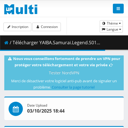
Thème
Inscription
Connexion
Langue
/ Télécharger YAIBA.Samurai.Legend.S01E24.The.Lunar.Invaders.1080p.AMZN.WEB-DL.AAC2.0.H.264-VARYG.mkv.002 ( 407.16 MB )
Nous vous conseillons fortement de prendre un VPN pour
protéger votre téléchargement et votre vie privée
Tester NordVPN
Merci de désactiver votre logiciel anti-pub avant de signaler un
problème.
Consulter la page tutoriel
Date Upload
03/10/2025 18:44