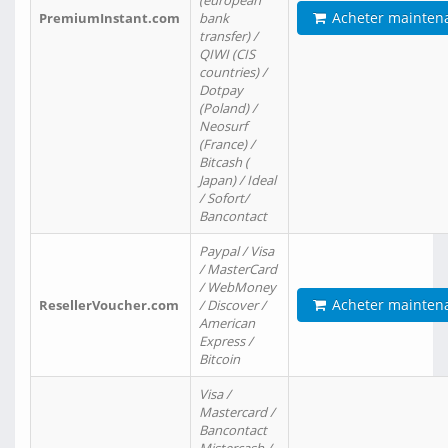
(european
Acheter mainten
PremiumInstant.com
bank
transfer) /
QIWI (CIS
countries) /
Dotpay
(Poland) /
Neosurf
(France) /
Bitcash (
Japan) / Ideal
/ Sofort/
Bancontact
Paypal / Visa
/ MasterCard
/ WebMoney
Acheter mainten
ResellerVoucher.com
/ Discover /
American
Express /
Bitcoin
Visa /
Mastercard /
Bancontact