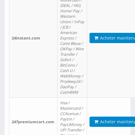
Mistercash /
iDEAL / ING
Home' Pay /
Western
Union / InPay
/ JCB /
American
Acheter mainten
24instant.com
Express /
Carte Bleue /
OKPay / Wire
Transfer /
Sofort /
BitCoins /
Cash U /
WebMoney /
Przelewy24 /
DaoPay /
Cash4WM
Visa /
Mastercard /
CCAvenue /
Paytm /
Acheter mainten
247premiumcart.com
PayUMoney /
UPi Transfer /