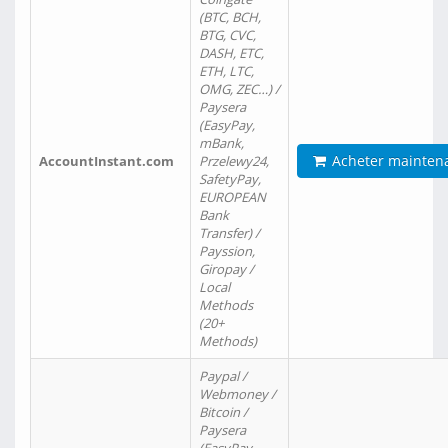
(BTC, BCH,
BTG, CVC,
DASH, ETC,
ETH, LTC,
OMG, ZEC…) /
Paysera
(EasyPay,
mBank,
Acheter mainten
AccountInstant.com
Przelewy24,
SafetyPay,
EUROPEAN
Bank
Transfer) /
Payssion,
Giropay /
Local
Methods
(20+
Methods)
Paypal /
Webmoney /
Bitcoin /
Paysera