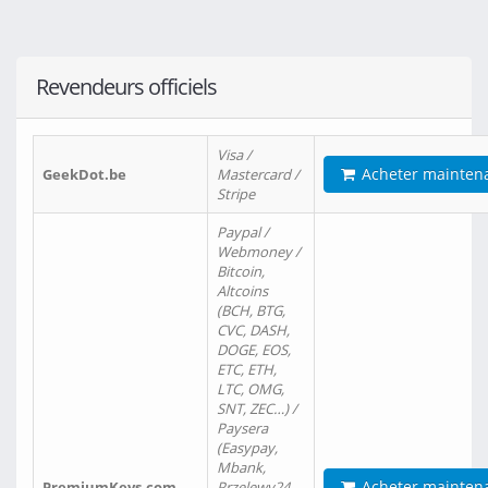
Revendeurs officiels
Visa /
Acheter mainten
GeekDot.be
Mastercard /
Stripe
Paypal /
Webmoney /
Bitcoin,
Altcoins
(BCH, BTG,
CVC, DASH,
DOGE, EOS,
ETC, ETH,
LTC, OMG,
SNT, ZEC…) /
Paysera
(Easypay,
Mbank,
Acheter mainten
PremiumKeys.com
Przelewy24,