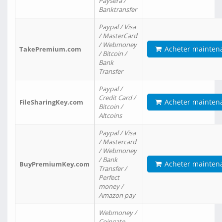
Paysera /
Banktransfer
Paypal / Visa
/ MasterCard
/ Webmoney
Acheter mainten
TakePremium.com
/ Bitcoin /
Bank
Transfer
Paypal /
Credit Card /
Acheter mainten
FileSharingKey.com
Bitcoin /
Altcoins
Paypal / Visa
/ Mastercard
/ Webmoney
/ Bank
Acheter mainten
BuyPremiumKey.com
Transfer /
Perfect
money /
Amazon pay
Webmoney /
Coingate