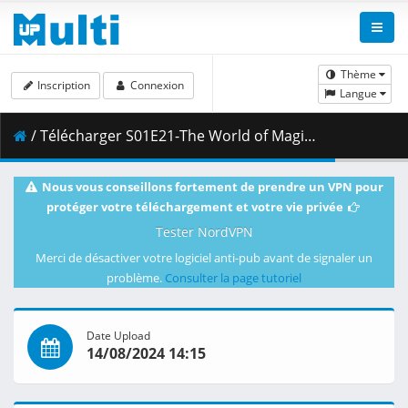
Thème
Inscription
Connexion
Langue
/ Télécharger S01E21-The World of Magic [FBF19810].mkv.001 ( 303.40 MB )
Nous vous conseillons fortement de prendre un VPN pour
protéger votre téléchargement et votre vie privée
Tester NordVPN
Merci de désactiver votre logiciel anti-pub avant de signaler un
problème.
Consulter la page tutoriel
Date Upload
14/08/2024 14:15