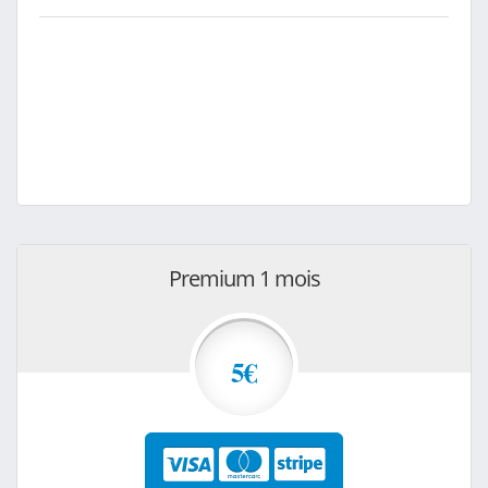
Premium 1 mois
5€