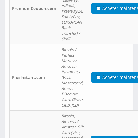
(EasyPay,
mBank,
Acheter mainten
PremiumCoupon.com
Przelewy24,
SafetyPay,
EUROPEAN
Bank
Transfer) /
Skrill
Bitcoin /
Perfect
Money /
Amazon
Payments
Acheter mainten
PlusInstant.com
(Visa,
Mastercard,
Amex,
Discover
Card, Diners
Club, JCB)
Bitcoin,
Altcoins /
Amazon Gift
Card (Visa,