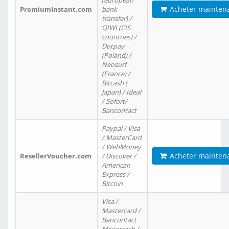
(european
Acheter mainten
PremiumInstant.com
bank
transfer) /
QIWI (CIS
countries) /
Dotpay
(Poland) /
Neosurf
(France) /
Bitcash (
Japan) / Ideal
/ Sofort/
Bancontact
Paypal / Visa
/ MasterCard
/ WebMoney
Acheter mainten
ResellerVoucher.com
/ Discover /
American
Express /
Bitcoin
Visa /
Mastercard /
Bancontact