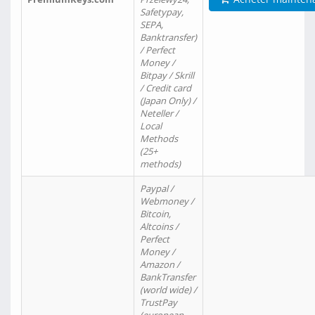
Safetypay,
SEPA,
Banktransfer)
/ Perfect
Money /
Bitpay / Skrill
/ Credit card
(Japan Only) /
Neteller /
Local
Methods
(25+
methods)
Paypal /
Webmoney /
Bitcoin,
Altcoins /
Perfect
Money /
Amazon /
BankTransfer
(world wide) /
TrustPay