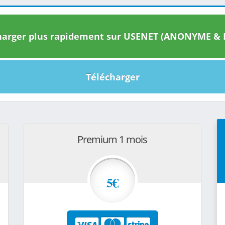
arger plus rapidement sur USENET (ANONYME & I
Télécharger
Premium 1 mois
5€