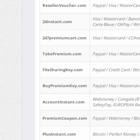
ResellerVoucher.com
Paypal / Visa / MasterCar
Visa / Mastercard / Banco
24instant.com
Carte Bleue / OKPay / Wi
247premiumcart.com
Visa / Mastercard / CCAv
TakePremium.com
Paypal / Visa / MasterCar
FileSharingKey.com
Paypal / Credit Card / Bitc
BuyPremiumKey.com
Paypal / Visa / Masterca
Webmoney / Coingate (BTC
AccountInstant.com
SafetyPay, EUROPEAN Bank
PremiumCoupon.com
Paypal / Webmoney / Bitc
PlusInstant.com
Bitcoin / Perfect Money /