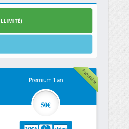
LLIMITÉ)
Populaire
Premium 1 an
50€