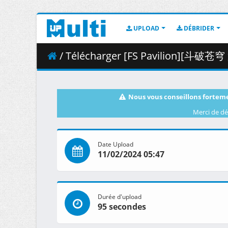
UPLOAD
DÉBRIDER
/ Télécharger [FS Pavilion][斗破苍穹 第5季][Batt
Nous vous conseillons forteme
Merci de dé
Date Upload
11/02/2024 05:47
Durée d'upload
95 secondes