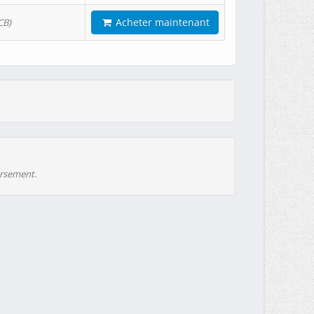
Acheter maintenant
CB)
ursement.