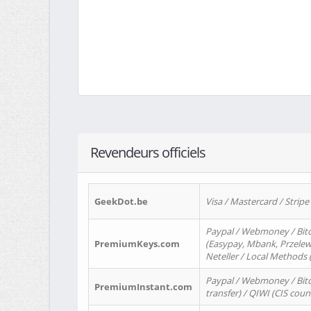
Revendeurs officiels
GeekDot.be
Visa / Mastercard / Stripe
Paypal / Webmoney / Bitc
PremiumKeys.com
(Easypay, Mbank, Przelewy2
Neteller / Local Methods
Paypal / Webmoney / Bitc
PremiumInstant.com
transfer) / QIWI (CIS coun