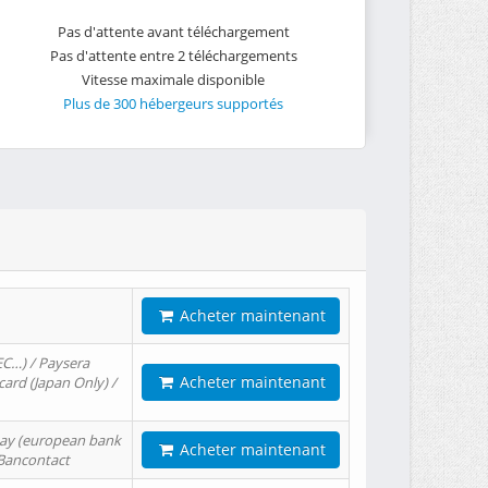
Pas d'attente avant téléchargement
Pas d'attente entre 2 téléchargements
Vitesse maximale disponible
Plus de 300 hébergeurs supportés
Acheter maintenant
EC…) / Paysera
Acheter maintenant
card (Japan Only) /
tPay (european bank
Acheter maintenant
/ Bancontact