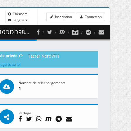
Thème
Inscription
Connexion
Langue
336.52 MB )
vie privée
Tester NordVPN
page tutoriel
Nombre de téléchargements
1
Partage