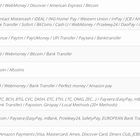
d / WebMoney / Discover / American Express / Bitcoin
ntact Mistercash / iDEAL / ING Home' Pay / Western Union / InPay / JCB / Am
re Transfer / Sofort / BitCoins / Cash U / WebMoney / Przelewy24 / DaoPay 
enue / Paytm / PayUMoney / UPi Transfer / Paysera / Banktransfer
d / Webmoney / Bitcoin / Bank Transfer
oin / Altcoins
rd / Webmoney / Bank Transfer / Perfect money / Amazon pay
, BCH, BTG, CVC, DASH, ETC, ETH, LTC, OMG, ZEC…) / Paysera (EasyPay, mB
 Transfer) / Payssion, Giropay / Local Methods (20+ Methods)
oin / Paysera (EasyPay, mBank, Przelewy24, SafetyPay, EUROPEAN Bank Transf
 Amazon Payments (Visa, Mastercard, Amex, Discover Card, Diners Club, JCB)