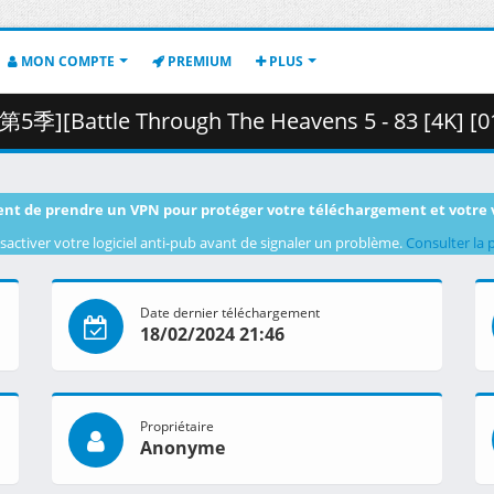
MON COMPTE
PREMIUM
PLUS
le Through The Heavens 5 - 83 [4K] [010DDD98].mkv.001 ( 
nt de prendre un VPN pour protéger votre téléchargement et votre 
sactiver votre logiciel anti-pub avant de signaler un problème.
Consulter la 
Date dernier téléchargement
18/02/2024 21:46
Propriétaire
Anonyme