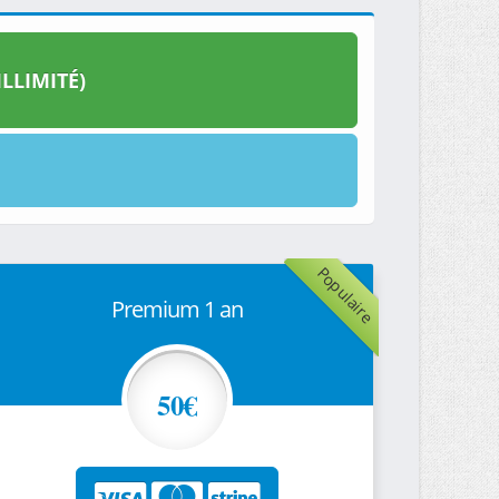
LLIMITÉ)
Populaire
Premium 1 an
50€