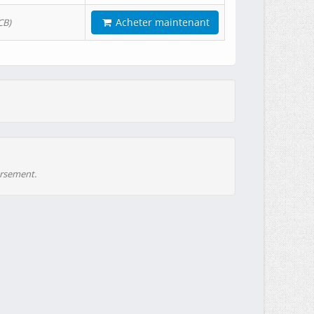
Acheter maintenant
CB)
ursement.