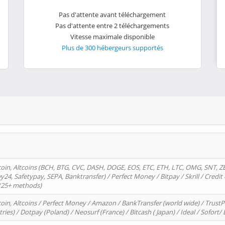
Pas d'attente avant téléchargement
Pas d'attente entre 2 téléchargements
Vitesse maximale disponible
Plus de 300 hébergeurs supportés
oin, Altcoins (BCH, BTG, CVC, DASH, DOGE, EOS, ETC, ETH, LTC, OMG, SNT, Z
4, Safetypay, SEPA, Banktransfer) / Perfect Money / Bitpay / Skrill / Credit 
 (25+ methods)
oin, Altcoins / Perfect Money / Amazon / BankTransfer (world wide) / Trus
tries) / Dotpay (Poland) / Neosurf (France) / Bitcash ( Japan) / Ideal / Sofort