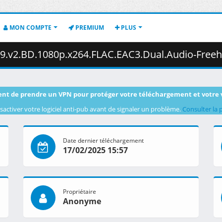
MON COMPTE
PREMIUM
PLUS
BD.1080p.x264.FLAC.EAC3.Dual.Audio-Freehold.mkv.002 ( 4
nt de prendre un VPN pour protéger votre téléchargement et votre 
sactiver votre logiciel anti-pub avant de signaler un problème.
Consulter la 
Date dernier téléchargement
17/02/2025 15:57
Propriétaire
Anonyme