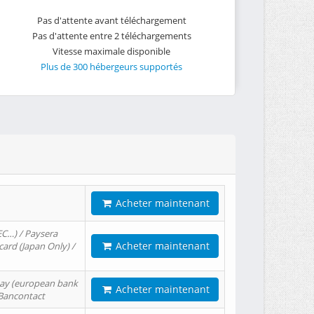
Pas d'attente avant téléchargement
Pas d'attente entre 2 téléchargements
Vitesse maximale disponible
Plus de 300 hébergeurs supportés
Acheter maintenant
EC…) / Paysera
Acheter maintenant
card (Japan Only) /
tPay (european bank
Acheter maintenant
/ Bancontact