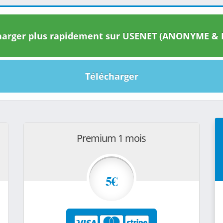
arger plus rapidement sur USENET (ANONYME & I
Télécharger
Premium 1 mois
5€