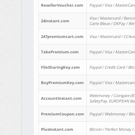
ResellerVoucher.com
Paypal / Visa / MasterCar
Visa / Mastercard / Banco
24instant.com
Carte Bleue / OKPay / Wi
247premiumcart.com
Visa / Mastercard / CCAv
TakePremium.com
Paypal / Visa / MasterCar
FileSharingKey.com
Paypal / Credit Card / Bitc
BuyPremiumKey.com
Paypal / Visa / Masterca
Webmoney / Coingate (BTC
AccountInstant.com
SafetyPay, EUROPEAN Bank
PremiumCoupon.com
Paypal / Webmoney / Bitc
PlusInstant.com
Bitcoin / Perfect Money /