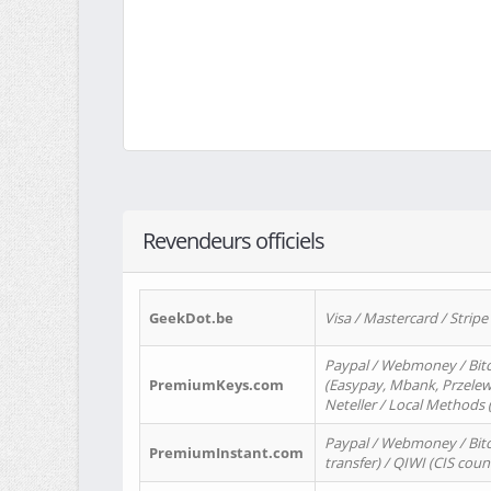
Revendeurs officiels
GeekDot.be
Visa / Mastercard / Stripe
Paypal / Webmoney / Bitc
PremiumKeys.com
(Easypay, Mbank, Przelewy2
Neteller / Local Methods
Paypal / Webmoney / Bitc
PremiumInstant.com
transfer) / QIWI (CIS coun