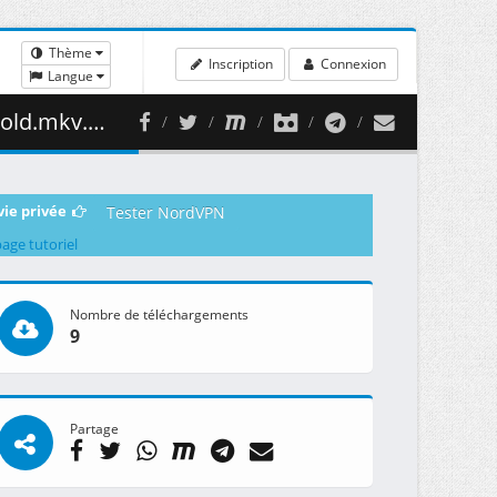
Thème
Inscription
Connexion
Langue
72.34 MB )
vie privée
Tester NordVPN
page tutoriel
Nombre de téléchargements
9
Partage