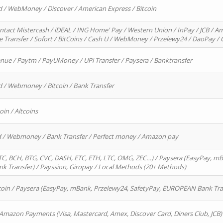
d / WebMoney / Discover / American Express / Bitcoin
ntact Mistercash / iDEAL / ING Home' Pay / Western Union / InPay / JCB / Am
re Transfer / Sofort / BitCoins / Cash U / WebMoney / Przelewy24 / DaoPay 
enue / Paytm / PayUMoney / UPi Transfer / Paysera / Banktransfer
d / Webmoney / Bitcoin / Bank Transfer
oin / Altcoins
rd / Webmoney / Bank Transfer / Perfect money / Amazon pay
, BCH, BTG, CVC, DASH, ETC, ETH, LTC, OMG, ZEC…) / Paysera (EasyPay, mB
 Transfer) / Payssion, Giropay / Local Methods (20+ Methods)
oin / Paysera (EasyPay, mBank, Przelewy24, SafetyPay, EUROPEAN Bank Transf
 Amazon Payments (Visa, Mastercard, Amex, Discover Card, Diners Club, JCB)