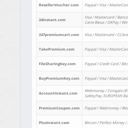
ResellerVoucher.com
Paypal / Visa / MasterCar
Visa / Mastercard / Banco
24instant.com
Carte Bleue / OKPay / Wi
247premiumcart.com
Visa / Mastercard / CCAv
TakePremium.com
Paypal / Visa / MasterCar
FileSharingKey.com
Paypal / Credit Card / Bitc
BuyPremiumKey.com
Paypal / Visa / Masterca
Webmoney / Coingate (BTC
AccountInstant.com
SafetyPay, EUROPEAN Bank
PremiumCoupon.com
Paypal / Webmoney / Bitc
PlusInstant.com
Bitcoin / Perfect Money /