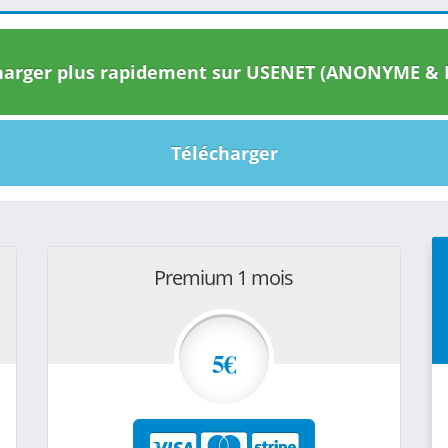
arger plus rapidement sur USENET (ANONYME & I
Télécharger
Premium 1 mois
5€