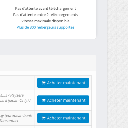
Pas d'attente avant téléchargement
Pas d'attente entre 2 téléchargements
Vitesse maximale disponible
Plus de 300 hébergeurs supportés
Acheter maintenant
EC…) / Paysera
Acheter maintenant
card (Japan Only) /
tPay (european bank
Acheter maintenant
/ Bancontact