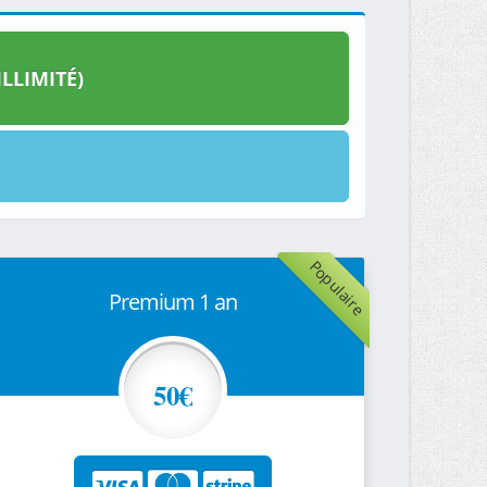
LLIMITÉ)
Populaire
Premium 1 an
50€