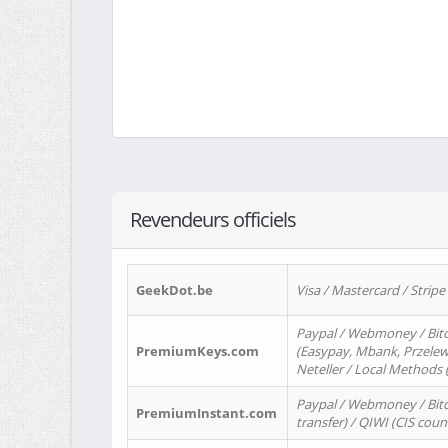
Revendeurs officiels
GeekDot.be
Visa / Mastercard / Stripe
Paypal / Webmoney / Bitc
PremiumKeys.com
(Easypay, Mbank, Przelewy2
Neteller / Local Methods
Paypal / Webmoney / Bitc
PremiumInstant.com
transfer) / QIWI (CIS coun