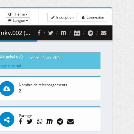
Thème
Inscription
Connexion
Langue
350.83 MB )
vie privée
Tester NordVPN
page tutoriel
Nombre de téléchargements
2
Partage