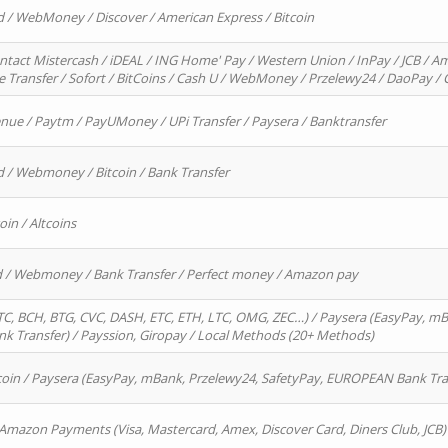
d / WebMoney / Discover / American Express / Bitcoin
ntact Mistercash / iDEAL / ING Home' Pay / Western Union / InPay / JCB / Am
re Transfer / Sofort / BitCoins / Cash U / WebMoney / Przelewy24 / DaoPay 
enue / Paytm / PayUMoney / UPi Transfer / Paysera / Banktransfer
d / Webmoney / Bitcoin / Bank Transfer
oin / Altcoins
rd / Webmoney / Bank Transfer / Perfect money / Amazon pay
, BCH, BTG, CVC, DASH, ETC, ETH, LTC, OMG, ZEC…) / Paysera (EasyPay, mB
 Transfer) / Payssion, Giropay / Local Methods (20+ Methods)
oin / Paysera (EasyPay, mBank, Przelewy24, SafetyPay, EUROPEAN Bank Transf
 Amazon Payments (Visa, Mastercard, Amex, Discover Card, Diners Club, JCB)