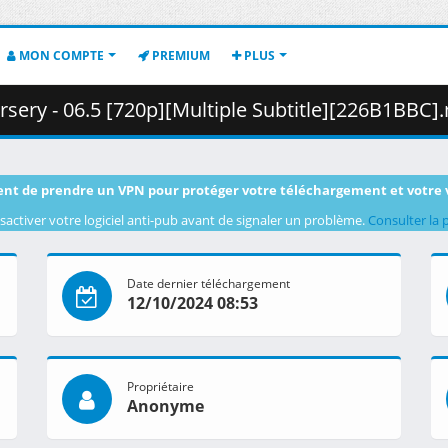
MON COMPTE
PREMIUM
PLUS
y - 06.5 [720p][Multiple Subtitle][226B1BBC].mkv.002 ( 
nt de prendre un VPN pour protéger votre téléchargement et votre 
sactiver votre logiciel anti-pub avant de signaler un problème.
Consulter la 
Date dernier téléchargement
12/10/2024 08:53
Propriétaire
Anonyme