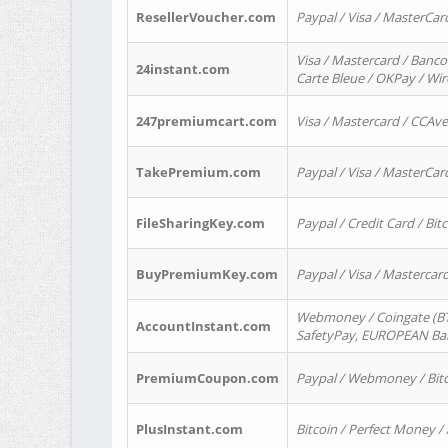
ResellerVoucher.com
Paypal / Visa / MasterCar
Visa / Mastercard / Banco
24instant.com
Carte Bleue / OKPay / Wi
247premiumcart.com
Visa / Mastercard / CCAv
TakePremium.com
Paypal / Visa / MasterCar
FileSharingKey.com
Paypal / Credit Card / Bitc
BuyPremiumKey.com
Paypal / Visa / Masterca
Webmoney / Coingate (BTC
AccountInstant.com
SafetyPay, EUROPEAN Bank
PremiumCoupon.com
Paypal / Webmoney / Bitc
PlusInstant.com
Bitcoin / Perfect Money /