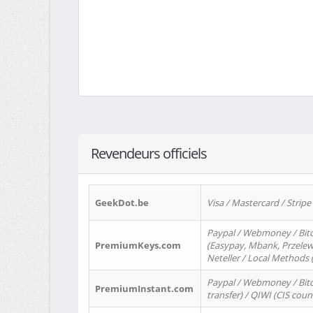
Revendeurs officiels
GeekDot.be
Visa / Mastercard / Stripe
Paypal / Webmoney / Bitc
PremiumKeys.com
(Easypay, Mbank, Przelewy2
Neteller / Local Methods
Paypal / Webmoney / Bitc
PremiumInstant.com
transfer) / QIWI (CIS coun