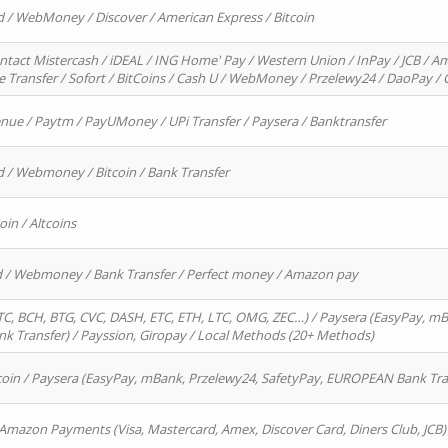
d / WebMoney / Discover / American Express / Bitcoin
ntact Mistercash / iDEAL / ING Home' Pay / Western Union / InPay / JCB / Am
re Transfer / Sofort / BitCoins / Cash U / WebMoney / Przelewy24 / DaoPay 
enue / Paytm / PayUMoney / UPi Transfer / Paysera / Banktransfer
d / Webmoney / Bitcoin / Bank Transfer
oin / Altcoins
rd / Webmoney / Bank Transfer / Perfect money / Amazon pay
, BCH, BTG, CVC, DASH, ETC, ETH, LTC, OMG, ZEC…) / Paysera (EasyPay, mB
 Transfer) / Payssion, Giropay / Local Methods (20+ Methods)
oin / Paysera (EasyPay, mBank, Przelewy24, SafetyPay, EUROPEAN Bank Transf
 Amazon Payments (Visa, Mastercard, Amex, Discover Card, Diners Club, JCB)