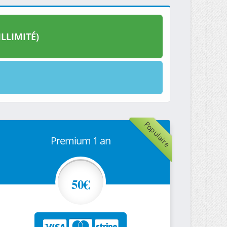
LLIMITÉ)
Populaire
Premium 1 an
50€