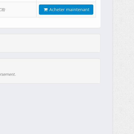
Acheter maintenant
CB)
ursement.