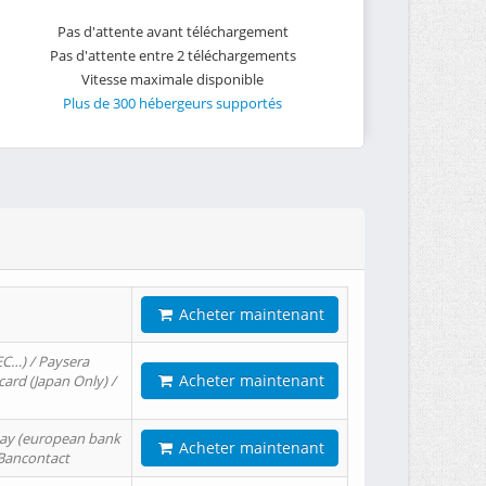
Pas d'attente avant téléchargement
Pas d'attente entre 2 téléchargements
Vitesse maximale disponible
Plus de 300 hébergeurs supportés
Acheter maintenant
EC…) / Paysera
Acheter maintenant
card (Japan Only) /
tPay (european bank
Acheter maintenant
/ Bancontact