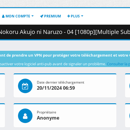
MON COMPTE
PREMIUM
PLUS
jo ni Naruzo - 04 [1080p][Multiple Subtitle][C96E401F].mkv.003 
nt de prendre un VPN pour protéger votre téléchargement et votre 
sactiver votre logiciel anti-pub avant de signaler un problème.
Consulter la 
Date dernier téléchargement
20/11/2024 06:59
Propriétaire
Anonyme