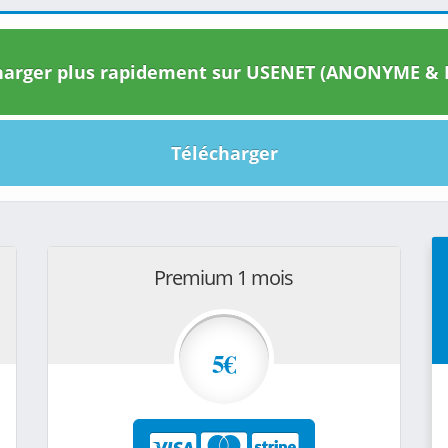
arger plus rapidement sur USENET (ANONYME & I
Télécharger
Premium 1 mois
5€