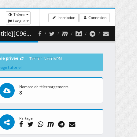
Thème
Inscription
Connexion
Langue
( 462.41 MB )
vie privée
Tester NordVPN
page tutoriel
Nombre de téléchargements
8
Partage