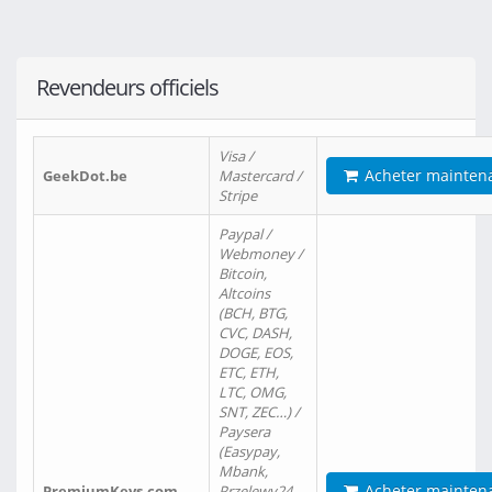
Revendeurs officiels
Visa /
Acheter mainten
GeekDot.be
Mastercard /
Stripe
Paypal /
Webmoney /
Bitcoin,
Altcoins
(BCH, BTG,
CVC, DASH,
DOGE, EOS,
ETC, ETH,
LTC, OMG,
SNT, ZEC…) /
Paysera
(Easypay,
Mbank,
Acheter mainten
PremiumKeys.com
Przelewy24,