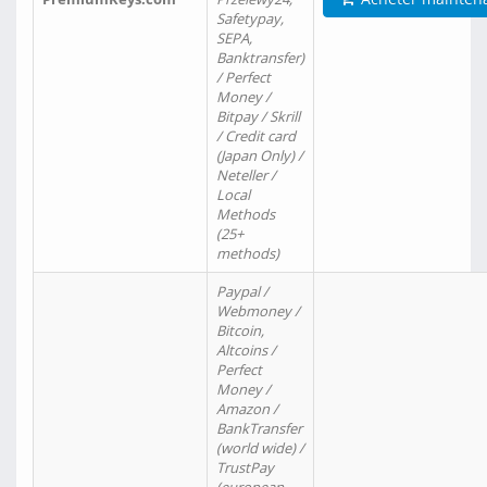
Safetypay,
SEPA,
Banktransfer)
/ Perfect
Money /
Bitpay / Skrill
/ Credit card
(Japan Only) /
Neteller /
Local
Methods
(25+
methods)
Paypal /
Webmoney /
Bitcoin,
Altcoins /
Perfect
Money /
Amazon /
BankTransfer
(world wide) /
TrustPay