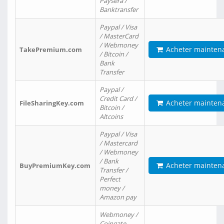
Paysera /
Banktransfer
Paypal / Visa
/ MasterCard
/ Webmoney
Acheter mainten
TakePremium.com
/ Bitcoin /
Bank
Transfer
Paypal /
Credit Card /
Acheter mainten
FileSharingKey.com
Bitcoin /
Altcoins
Paypal / Visa
/ Mastercard
/ Webmoney
/ Bank
Acheter mainten
BuyPremiumKey.com
Transfer /
Perfect
money /
Amazon pay
Webmoney /
Coingate