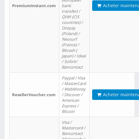
(european
Acheter mainten
PremiumInstant.com
bank
transfer) /
QIWI (CIS
countries) /
Dotpay
(Poland) /
Neosurf
(France) /
Bitcash (
Japan) / Ideal
/ Sofort/
Bancontact
Paypal / Visa
/ MasterCard
/ WebMoney
Acheter mainten
ResellerVoucher.com
/ Discover /
American
Express /
Bitcoin
Visa /
Mastercard /
Bancontact