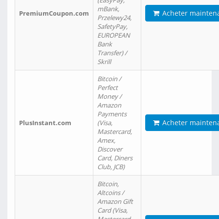
(EasyPay,
mBank,
Acheter mainten
PremiumCoupon.com
Przelewy24,
SafetyPay,
EUROPEAN
Bank
Transfer) /
Skrill
Bitcoin /
Perfect
Money /
Amazon
Payments
Acheter mainten
PlusInstant.com
(Visa,
Mastercard,
Amex,
Discover
Card, Diners
Club, JCB)
Bitcoin,
Altcoins /
Amazon Gift
Card (Visa,