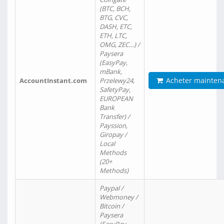
(BTC, BCH,
BTG, CVC,
DASH, ETC,
ETH, LTC,
OMG, ZEC…) /
Paysera
(EasyPay,
mBank,
Acheter mainten
AccountInstant.com
Przelewy24,
SafetyPay,
EUROPEAN
Bank
Transfer) /
Payssion,
Giropay /
Local
Methods
(20+
Methods)
Paypal /
Webmoney /
Bitcoin /
Paysera