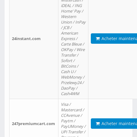
Mistercash /
iDEAL / ING
Home' Pay /
Western
Union / InPay
/ JCB /
American
Acheter mainten
24instant.com
Express /
Carte Bleue /
OKPay / Wire
Transfer /
Sofort /
BitCoins /
Cash U /
WebMoney /
Przelewy24 /
DaoPay /
Cash4WM
Visa /
Mastercard /
CCAvenue /
Paytm /
Acheter mainten
247premiumcart.com
PayUMoney /
UPi Transfer /