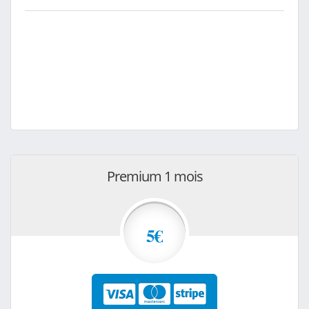
Premium 1 mois
5€