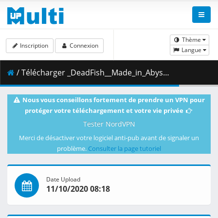
Thème
Inscription
Connexion
Langue
/ Télécharger _DeadFish__Made_in_Abyss__Fukaki_Tamashii_no_Reimei_-_Movie__BD__1080p__AAC_.mp4.008 ( 453.15 MB )
Nous vous conseillons fortement de prendre un VPN pour
protéger votre téléchargement et votre vie privée
Tester NordVPN
Merci de désactiver votre logiciel anti-pub avant de signaler un
problème.
Consulter la page tutoriel
Date Upload
11/10/2020 08:18