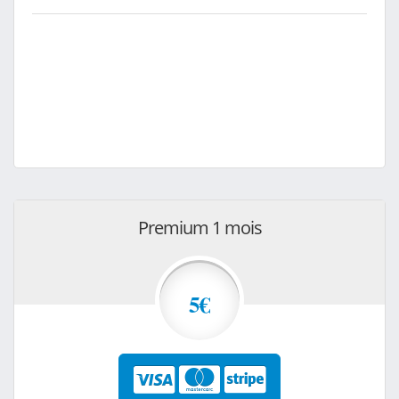
Premium 1 mois
5€