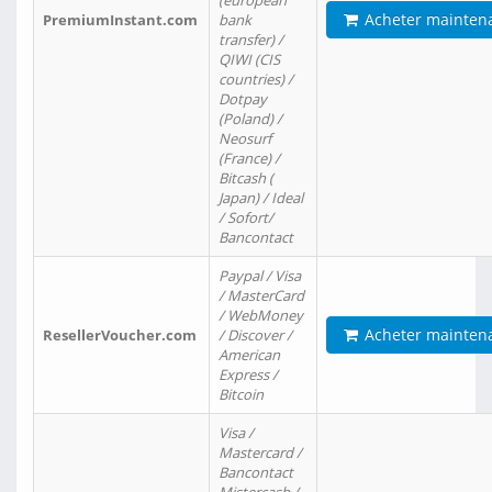
(european
Acheter mainten
PremiumInstant.com
bank
transfer) /
QIWI (CIS
countries) /
Dotpay
(Poland) /
Neosurf
(France) /
Bitcash (
Japan) / Ideal
/ Sofort/
Bancontact
Paypal / Visa
/ MasterCard
/ WebMoney
Acheter mainten
ResellerVoucher.com
/ Discover /
American
Express /
Bitcoin
Visa /
Mastercard /
Bancontact