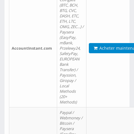
(BTC, BCH,
BTG, CVC,
DASH, ETC,
ETH, LTC,
OMG, ZEC…) /
Paysera
(EasyPay,
mBank,
Acheter mainten
AccountInstant.com
Przelewy24,
SafetyPay,
EUROPEAN
Bank
Transfer) /
Payssion,
Giropay /
Local
Methods
(20+
Methods)
Paypal /
Webmoney /
Bitcoin /
Paysera