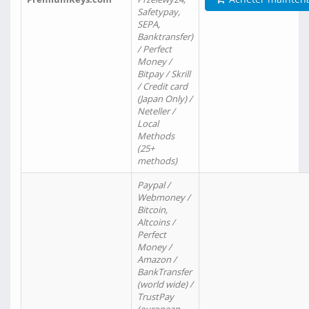
Safetypay,
SEPA,
Banktransfer)
/ Perfect
Money /
Bitpay / Skrill
/ Credit card
(Japan Only) /
Neteller /
Local
Methods
(25+
methods)
Paypal /
Webmoney /
Bitcoin,
Altcoins /
Perfect
Money /
Amazon /
BankTransfer
(world wide) /
TrustPay