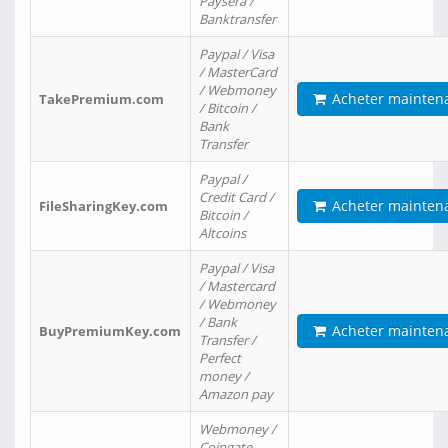
Paysera /
Banktransfer
Paypal / Visa
/ MasterCard
/ Webmoney
Acheter mainten
TakePremium.com
/ Bitcoin /
Bank
Transfer
Paypal /
Credit Card /
Acheter mainten
FileSharingKey.com
Bitcoin /
Altcoins
Paypal / Visa
/ Mastercard
/ Webmoney
/ Bank
Acheter mainten
BuyPremiumKey.com
Transfer /
Perfect
money /
Amazon pay
Webmoney /
Coingate