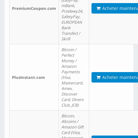
(EasyPay,
mBank,
Acheter mainten
PremiumCoupon.com
Przelewy24,
SafetyPay,
EUROPEAN
Bank
Transfer) /
Skrill
Bitcoin /
Perfect
Money /
Amazon
Payments
Acheter mainten
PlusInstant.com
(Visa,
Mastercard,
Amex,
Discover
Card, Diners
Club, JCB)
Bitcoin,
Altcoins /
Amazon Gift
Card (Visa,