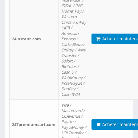
Mistercash /
iDEAL / ING
Home' Pay /
Western
Union / InPay
/ JCB /
American
Acheter mainten
24instant.com
Express /
Carte Bleue /
OKPay / Wire
Transfer /
Sofort /
BitCoins /
Cash U /
WebMoney /
Przelewy24 /
DaoPay /
Cash4WM
Visa /
Mastercard /
CCAvenue /
Paytm /
Acheter mainten
247premiumcart.com
PayUMoney /
UPi Transfer /