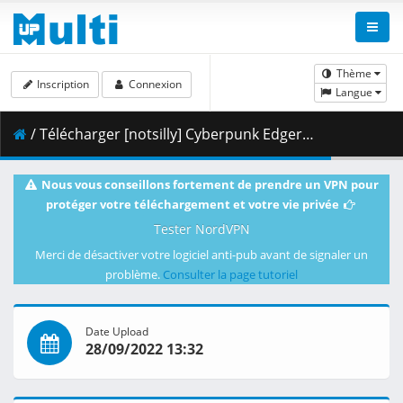
Thème
Inscription
Connexion
Langue
/ Télécharger [notsilly] Cyberpunk Edgerunners - S01E10 (WEB-DL 1080p HEVC E-AC-3) .mkv.003 ( 420.35 MB )
Nous vous conseillons fortement de prendre un VPN pour
protéger votre téléchargement et votre vie privée
Tester NordVPN
Merci de désactiver votre logiciel anti-pub avant de signaler un
problème.
Consulter la page tutoriel
Date Upload
28/09/2022 13:32