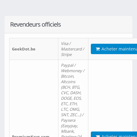
Revendeurs officiels
Visa /
Acheter mainten
GeekDot.be
Mastercard /
Stripe
Paypal /
Webmoney /
Bitcoin,
Altcoins
(BCH, BTG,
CVC, DASH,
DOGE, EOS,
ETC, ETH,
LTC, OMG,
SNT, ZEC…) /
Paysera
(Easypay,
Mbank,
Acheter mainten
PremiumKeys.com
Przelewy24,