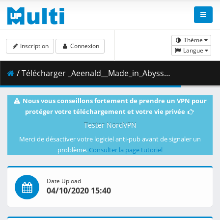
Thème
Inscription
Connexion
Langue
/ Télécharger _Aeenald__Made_in_Abyss_Movie_-_Journey_s_Dawn__BD_1080p_HEVC-10bit_.mkv.006 ( 445.53 MB )
Nous vous conseillons fortement de prendre un VPN pour
protéger votre téléchargement et votre vie privée
Tester NordVPN
Merci de désactiver votre logiciel anti-pub avant de signaler un
problème.
Consulter la page tutoriel
Date Upload
04/10/2020 15:40