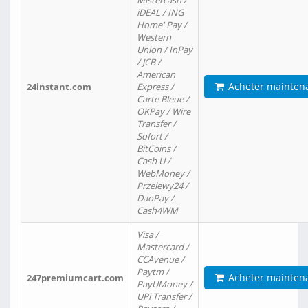
Mistercash /
iDEAL / ING
Home' Pay /
Western
Union / InPay
/ JCB /
American
Acheter mainten
24instant.com
Express /
Carte Bleue /
OKPay / Wire
Transfer /
Sofort /
BitCoins /
Cash U /
WebMoney /
Przelewy24 /
DaoPay /
Cash4WM
Visa /
Mastercard /
CCAvenue /
Paytm /
Acheter mainten
247premiumcart.com
PayUMoney /
UPi Transfer /