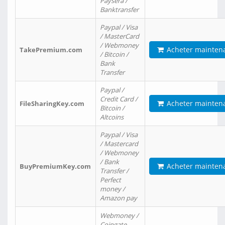
Paysera /
Banktransfer
Paypal / Visa
/ MasterCard
/ Webmoney
Acheter mainten
TakePremium.com
/ Bitcoin /
Bank
Transfer
Paypal /
Credit Card /
Acheter mainten
FileSharingKey.com
Bitcoin /
Altcoins
Paypal / Visa
/ Mastercard
/ Webmoney
/ Bank
Acheter mainten
BuyPremiumKey.com
Transfer /
Perfect
money /
Amazon pay
Webmoney /
Coingate