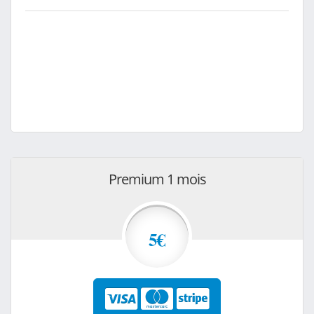
Premium 1 mois
5€