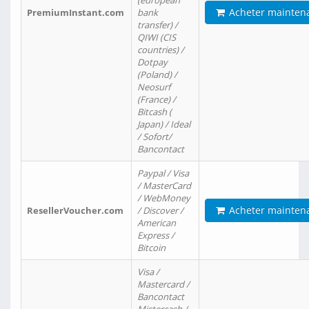
(european
Acheter mainten
PremiumInstant.com
bank
transfer) /
QIWI (CIS
countries) /
Dotpay
(Poland) /
Neosurf
(France) /
Bitcash (
Japan) / Ideal
/ Sofort/
Bancontact
Paypal / Visa
/ MasterCard
/ WebMoney
Acheter mainten
ResellerVoucher.com
/ Discover /
American
Express /
Bitcoin
Visa /
Mastercard /
Bancontact