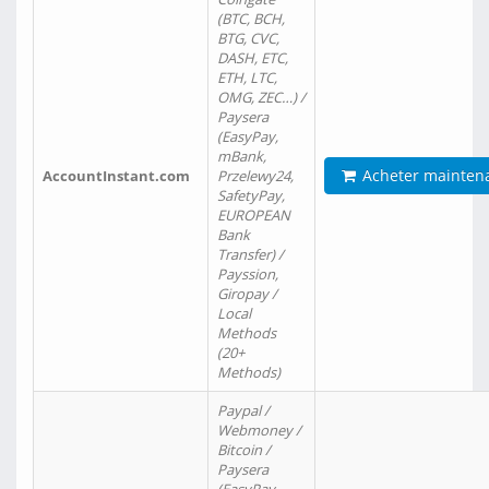
(BTC, BCH,
BTG, CVC,
DASH, ETC,
ETH, LTC,
OMG, ZEC…) /
Paysera
(EasyPay,
mBank,
Acheter mainten
AccountInstant.com
Przelewy24,
SafetyPay,
EUROPEAN
Bank
Transfer) /
Payssion,
Giropay /
Local
Methods
(20+
Methods)
Paypal /
Webmoney /
Bitcoin /
Paysera