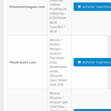
(EasyPay,
mBank,
Acheter mainten
PremiumCoupon.com
Przelewy24,
SafetyPay,
EUROPEAN
Bank
Transfer) /
Skrill
Bitcoin /
Perfect
Money /
Amazon
Payments
Acheter mainten
PlusInstant.com
(Visa,
Mastercard,
Amex,
Discover
Card, Diners
Club, JCB)
Bitcoin,
Altcoins /
Amazon Gift
Card (Visa,