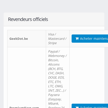
Revendeurs officiels
Visa /
Acheter mainten
GeekDot.be
Mastercard /
Stripe
Paypal /
Webmoney /
Bitcoin,
Altcoins
(BCH, BTG,
CVC, DASH,
DOGE, EOS,
ETC, ETH,
LTC, OMG,
SNT, ZEC…) /
Paysera
(Easypay,
Mbank,
Acheter mainten
PremiumKeys.com
Przelewy24,