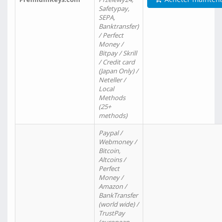
Safetypay,
SEPA,
Banktransfer)
/ Perfect
Money /
Bitpay / Skrill
/ Credit card
(Japan Only) /
Neteller /
Local
Methods
(25+
methods)
Paypal /
Webmoney /
Bitcoin,
Altcoins /
Perfect
Money /
Amazon /
BankTransfer
(world wide) /
TrustPay