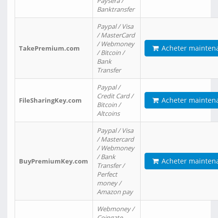
Paysera /
Banktransfer
Paypal / Visa
/ MasterCard
/ Webmoney
Acheter mainten
TakePremium.com
/ Bitcoin /
Bank
Transfer
Paypal /
Credit Card /
Acheter mainten
FileSharingKey.com
Bitcoin /
Altcoins
Paypal / Visa
/ Mastercard
/ Webmoney
/ Bank
Acheter mainten
BuyPremiumKey.com
Transfer /
Perfect
money /
Amazon pay
Webmoney /
Coingate