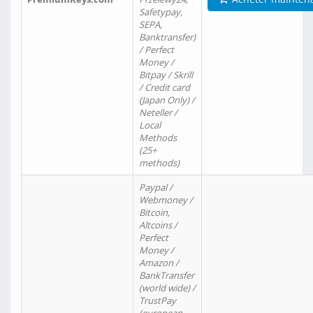
Safetypay,
SEPA,
Banktransfer)
/ Perfect
Money /
Bitpay / Skrill
/ Credit card
(Japan Only) /
Neteller /
Local
Methods
(25+
methods)
Paypal /
Webmoney /
Bitcoin,
Altcoins /
Perfect
Money /
Amazon /
BankTransfer
(world wide) /
TrustPay