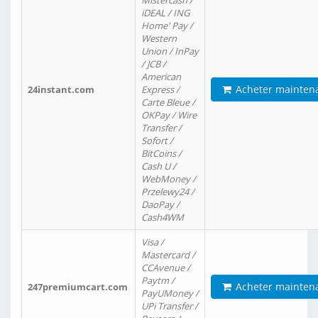
Mistercash /
iDEAL / ING
Home' Pay /
Western
Union / InPay
/ JCB /
American
Acheter mainten
24instant.com
Express /
Carte Bleue /
OKPay / Wire
Transfer /
Sofort /
BitCoins /
Cash U /
WebMoney /
Przelewy24 /
DaoPay /
Cash4WM
Visa /
Mastercard /
CCAvenue /
Paytm /
Acheter mainten
247premiumcart.com
PayUMoney /
UPi Transfer /