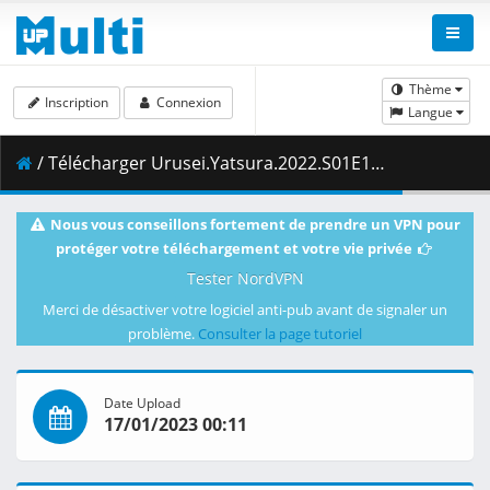
Thème
Inscription
Connexion
Langue
/ Télécharger Urusei.Yatsura.2022.S01E13.1080p.AMZN.WEB-DL.DDP2.0.H.264-VARYG.mkv.001 ( 400.67 MB )
Nous vous conseillons fortement de prendre un VPN pour
protéger votre téléchargement et votre vie privée
Tester NordVPN
Merci de désactiver votre logiciel anti-pub avant de signaler un
problème.
Consulter la page tutoriel
Date Upload
17/01/2023 00:11