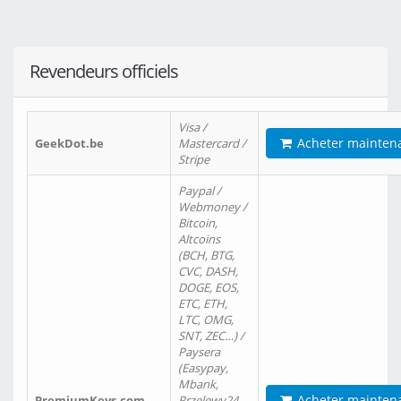
Revendeurs officiels
Visa /
Acheter mainten
GeekDot.be
Mastercard /
Stripe
Paypal /
Webmoney /
Bitcoin,
Altcoins
(BCH, BTG,
CVC, DASH,
DOGE, EOS,
ETC, ETH,
LTC, OMG,
SNT, ZEC…) /
Paysera
(Easypay,
Mbank,
Acheter mainten
PremiumKeys.com
Przelewy24,