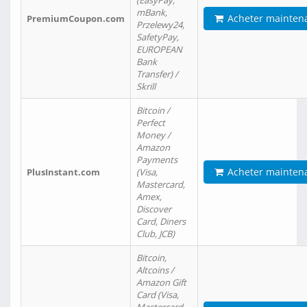
(EasyPay,
mBank,
Acheter mainten
PremiumCoupon.com
Przelewy24,
SafetyPay,
EUROPEAN
Bank
Transfer) /
Skrill
Bitcoin /
Perfect
Money /
Amazon
Payments
Acheter mainten
PlusInstant.com
(Visa,
Mastercard,
Amex,
Discover
Card, Diners
Club, JCB)
Bitcoin,
Altcoins /
Amazon Gift
Card (Visa,