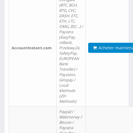
(BTC, BCH,
BTG, CVC,
DASH, ETC,
ETH, LTC,
OMG, ZEC…) /
Paysera
(EasyPay,
mBank,
Acheter mainten
AccountInstant.com
Przelewy24,
SafetyPay,
EUROPEAN
Bank
Transfer) /
Payssion,
Giropay /
Local
Methods
(20+
Methods)
Paypal /
Webmoney /
Bitcoin /
Paysera