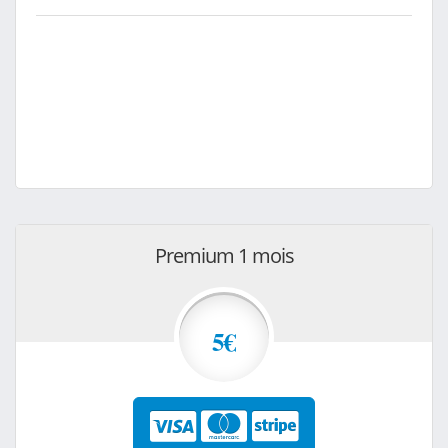
Premium 1 mois
5€