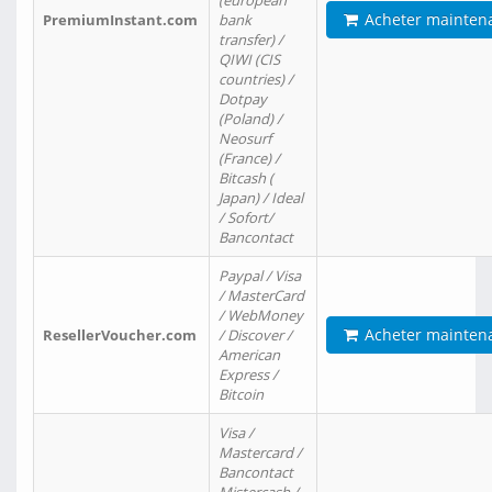
(european
Acheter mainten
PremiumInstant.com
bank
transfer) /
QIWI (CIS
countries) /
Dotpay
(Poland) /
Neosurf
(France) /
Bitcash (
Japan) / Ideal
/ Sofort/
Bancontact
Paypal / Visa
/ MasterCard
/ WebMoney
Acheter mainten
ResellerVoucher.com
/ Discover /
American
Express /
Bitcoin
Visa /
Mastercard /
Bancontact