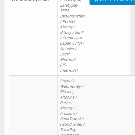
Safetypay,
SEPA,
Banktransfer)
/ Perfect
Money /
Bitpay / Skrill
/ Credit card
(Japan Only) /
Neteller /
Local
Methods
(25+
methods)
Paypal /
Webmoney /
Bitcoin,
Altcoins /
Perfect
Money /
Amazon /
BankTransfer
(world wide) /
TrustPay