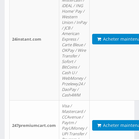
Mistercash /
iDEAL / ING
Home' Pay /
Western
Union / InPay
/ JCB /
American
Acheter mainten
24instant.com
Express /
Carte Bleue /
OKPay / Wire
Transfer /
Sofort /
BitCoins /
Cash U /
WebMoney /
Przelewy24 /
DaoPay /
Cash4WM
Visa /
Mastercard /
CCAvenue /
Paytm /
Acheter mainten
247premiumcart.com
PayUMoney /
UPi Transfer /