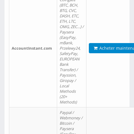
(BTC, BCH,
BTG, CVC,
DASH, ETC,
ETH, LTC,
OMG, ZEC…) /
Paysera
(EasyPay,
mBank,
Acheter mainten
AccountInstant.com
Przelewy24,
SafetyPay,
EUROPEAN
Bank
Transfer) /
Payssion,
Giropay /
Local
Methods
(20+
Methods)
Paypal /
Webmoney /
Bitcoin /
Paysera