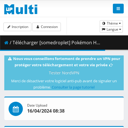
Thème
Inscription
Connexion
Langue
/ Télécharger [somedroplet] Pokémon Horizons - 007 v2 [D941DDB7].mkv.001 ( 283.90 MB )
Nous vous conseillons fortement de prendre un VPN pour
protéger votre téléchargement et votre vie privée
Tester NordVPN
Merci de désactiver votre logiciel anti-pub avant de signaler un
problème.
Consulter la page tutoriel
Date Upload
16/04/2024 08:38