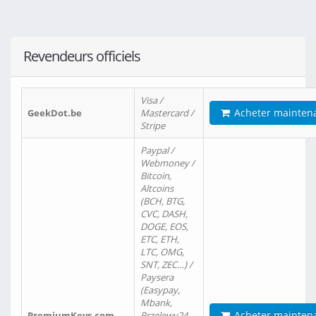
Revendeurs officiels
Visa /
Acheter mainten
GeekDot.be
Mastercard /
Stripe
Paypal /
Webmoney /
Bitcoin,
Altcoins
(BCH, BTG,
CVC, DASH,
DOGE, EOS,
ETC, ETH,
LTC, OMG,
SNT, ZEC…) /
Paysera
(Easypay,
Mbank,
Acheter mainten
PremiumKeys.com
Przelewy24,