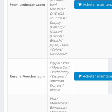
(european
Acheter mainten
PremiumInstant.com
bank
transfer) /
QIWI (CIS
countries) /
Dotpay
(Poland) /
Neosurf
(France) /
Bitcash (
Japan) / Ideal
/ Sofort/
Bancontact
Paypal / Visa
/ MasterCard
/ WebMoney
Acheter mainten
ResellerVoucher.com
/ Discover /
American
Express /
Bitcoin
Visa /
Mastercard /
Bancontact