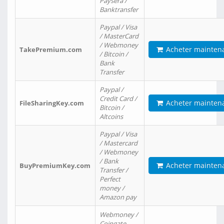
Paysera /
Banktransfer
Paypal / Visa
/ MasterCard
/ Webmoney
Acheter mainten
TakePremium.com
/ Bitcoin /
Bank
Transfer
Paypal /
Credit Card /
Acheter mainten
FileSharingKey.com
Bitcoin /
Altcoins
Paypal / Visa
/ Mastercard
/ Webmoney
/ Bank
Acheter mainten
BuyPremiumKey.com
Transfer /
Perfect
money /
Amazon pay
Webmoney /
Coingate