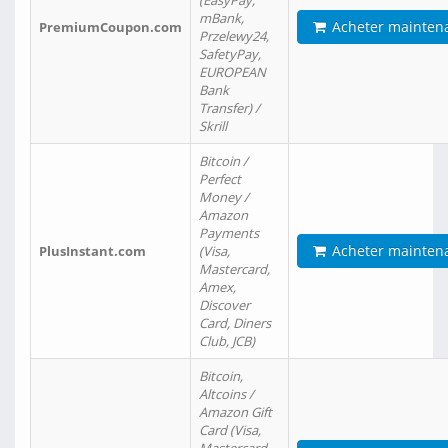
(EasyPay,
mBank,
Acheter mainten
PremiumCoupon.com
Przelewy24,
SafetyPay,
EUROPEAN
Bank
Transfer) /
Skrill
Bitcoin /
Perfect
Money /
Amazon
Payments
Acheter mainten
PlusInstant.com
(Visa,
Mastercard,
Amex,
Discover
Card, Diners
Club, JCB)
Bitcoin,
Altcoins /
Amazon Gift
Card (Visa,