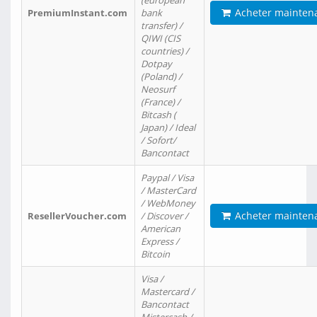
(european
Acheter mainten
PremiumInstant.com
bank
transfer) /
QIWI (CIS
countries) /
Dotpay
(Poland) /
Neosurf
(France) /
Bitcash (
Japan) / Ideal
/ Sofort/
Bancontact
Paypal / Visa
/ MasterCard
/ WebMoney
Acheter mainten
ResellerVoucher.com
/ Discover /
American
Express /
Bitcoin
Visa /
Mastercard /
Bancontact