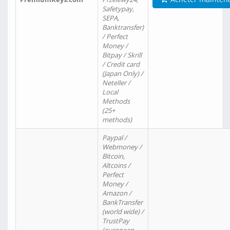
Safetypay,
SEPA,
Banktransfer)
/ Perfect
Money /
Bitpay / Skrill
/ Credit card
(Japan Only) /
Neteller /
Local
Methods
(25+
methods)
Paypal /
Webmoney /
Bitcoin,
Altcoins /
Perfect
Money /
Amazon /
BankTransfer
(world wide) /
TrustPay