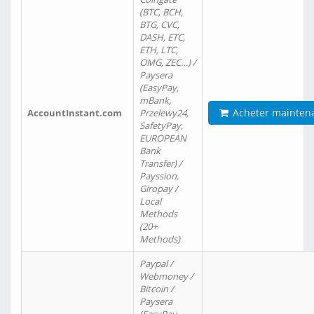
(BTC, BCH,
BTG, CVC,
DASH, ETC,
ETH, LTC,
OMG, ZEC…) /
Paysera
(EasyPay,
mBank,
Acheter mainten
AccountInstant.com
Przelewy24,
SafetyPay,
EUROPEAN
Bank
Transfer) /
Payssion,
Giropay /
Local
Methods
(20+
Methods)
Paypal /
Webmoney /
Bitcoin /
Paysera