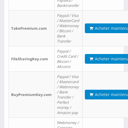
Paysera /
Banktransfer
Paypal / Visa
/ MasterCard
/ Webmoney
Acheter mainten
TakePremium.com
/ Bitcoin /
Bank
Transfer
Paypal /
Credit Card /
Acheter mainten
FileSharingKey.com
Bitcoin /
Altcoins
Paypal / Visa
/ Mastercard
/ Webmoney
/ Bank
Acheter mainten
BuyPremiumKey.com
Transfer /
Perfect
money /
Amazon pay
Webmoney /
Coingate