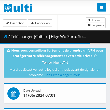
Thème
Inscription
Connexion
Langue
/ Télécharger [Chihiro] Hige Wo Soru. Soshite Joshikosei Wo Hirou. - 12 [Blu-ray 1080p HEVC FLAC][AD83841B].mkv.001 ( 499.06 MB )
Nous vous conseillons fortement de prendre un VPN pour
protéger votre téléchargement et votre vie privée
Tester NordVPN
Merci de désactiver votre logiciel anti-pub avant de signaler un
problème.
Consulter la page tutoriel
Date Upload
11/06/2024 07:01