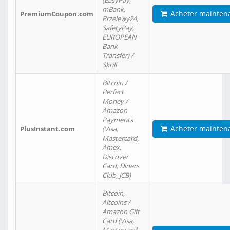
(EasyPay,
mBank,
Acheter mainten
PremiumCoupon.com
Przelewy24,
SafetyPay,
EUROPEAN
Bank
Transfer) /
Skrill
Bitcoin /
Perfect
Money /
Amazon
Payments
Acheter mainten
PlusInstant.com
(Visa,
Mastercard,
Amex,
Discover
Card, Diners
Club, JCB)
Bitcoin,
Altcoins /
Amazon Gift
Card (Visa,