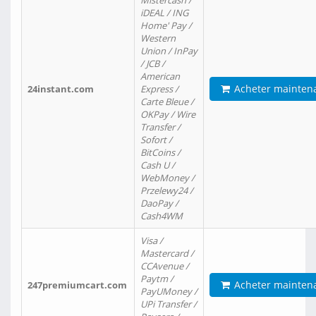
Mistercash /
iDEAL / ING
Home' Pay /
Western
Union / InPay
/ JCB /
American
Acheter mainten
24instant.com
Express /
Carte Bleue /
OKPay / Wire
Transfer /
Sofort /
BitCoins /
Cash U /
WebMoney /
Przelewy24 /
DaoPay /
Cash4WM
Visa /
Mastercard /
CCAvenue /
Paytm /
Acheter mainten
247premiumcart.com
PayUMoney /
UPi Transfer /