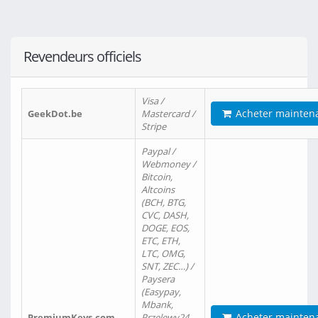
Revendeurs officiels
Visa /
Acheter mainten
GeekDot.be
Mastercard /
Stripe
Paypal /
Webmoney /
Bitcoin,
Altcoins
(BCH, BTG,
CVC, DASH,
DOGE, EOS,
ETC, ETH,
LTC, OMG,
SNT, ZEC…) /
Paysera
(Easypay,
Mbank,
Acheter mainten
PremiumKeys.com
Przelewy24,