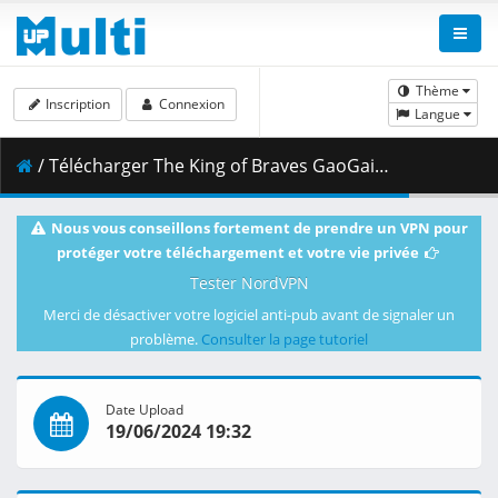
Thème
Inscription
Connexion
Langue
/ Télécharger The King of Braves GaoGaiGar Final S02E07 Super Brave Apocalypse.mkv.001 ( 406.11 MB )
Nous vous conseillons fortement de prendre un VPN pour
protéger votre téléchargement et votre vie privée
Tester NordVPN
Merci de désactiver votre logiciel anti-pub avant de signaler un
problème.
Consulter la page tutoriel
Date Upload
19/06/2024 19:32