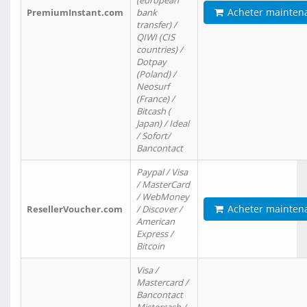
(european
Acheter mainten
PremiumInstant.com
bank
transfer) /
QIWI (CIS
countries) /
Dotpay
(Poland) /
Neosurf
(France) /
Bitcash (
Japan) / Ideal
/ Sofort/
Bancontact
Paypal / Visa
/ MasterCard
/ WebMoney
Acheter mainten
ResellerVoucher.com
/ Discover /
American
Express /
Bitcoin
Visa /
Mastercard /
Bancontact