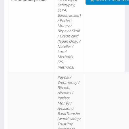
Safetypay,
SEPA,
Banktransfer)
/ Perfect
Money /
Bitpay / Skrill
/ Credit card
(Japan Only) /
Neteller /
Local
Methods
(25+
methods)
Paypal /
Webmoney /
Bitcoin,
Altcoins /
Perfect
Money /
Amazon /
BankTransfer
(world wide) /
TrustPay