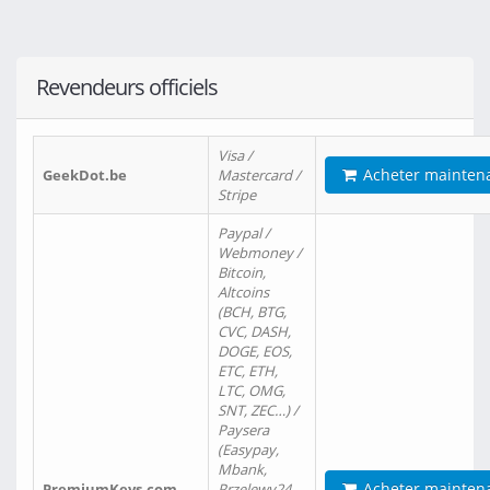
Revendeurs officiels
Visa /
Acheter mainten
GeekDot.be
Mastercard /
Stripe
Paypal /
Webmoney /
Bitcoin,
Altcoins
(BCH, BTG,
CVC, DASH,
DOGE, EOS,
ETC, ETH,
LTC, OMG,
SNT, ZEC…) /
Paysera
(Easypay,
Mbank,
Acheter mainten
PremiumKeys.com
Przelewy24,