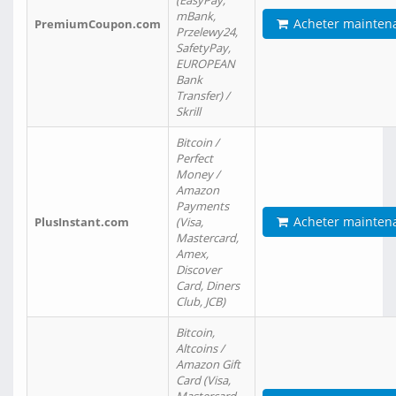
(EasyPay,
mBank,
Acheter mainten
PremiumCoupon.com
Przelewy24,
SafetyPay,
EUROPEAN
Bank
Transfer) /
Skrill
Bitcoin /
Perfect
Money /
Amazon
Payments
Acheter mainten
PlusInstant.com
(Visa,
Mastercard,
Amex,
Discover
Card, Diners
Club, JCB)
Bitcoin,
Altcoins /
Amazon Gift
Card (Visa,