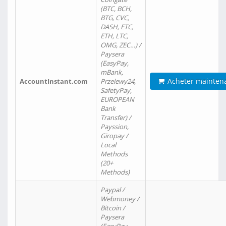
(BTC, BCH,
BTG, CVC,
DASH, ETC,
ETH, LTC,
OMG, ZEC…) /
Paysera
(EasyPay,
mBank,
Acheter mainten
AccountInstant.com
Przelewy24,
SafetyPay,
EUROPEAN
Bank
Transfer) /
Payssion,
Giropay /
Local
Methods
(20+
Methods)
Paypal /
Webmoney /
Bitcoin /
Paysera