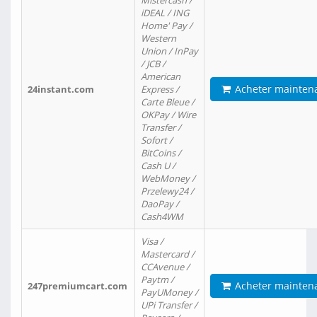
Mistercash /
iDEAL / ING
Home' Pay /
Western
Union / InPay
/ JCB /
American
Acheter mainten
24instant.com
Express /
Carte Bleue /
OKPay / Wire
Transfer /
Sofort /
BitCoins /
Cash U /
WebMoney /
Przelewy24 /
DaoPay /
Cash4WM
Visa /
Mastercard /
CCAvenue /
Paytm /
Acheter mainten
247premiumcart.com
PayUMoney /
UPi Transfer /