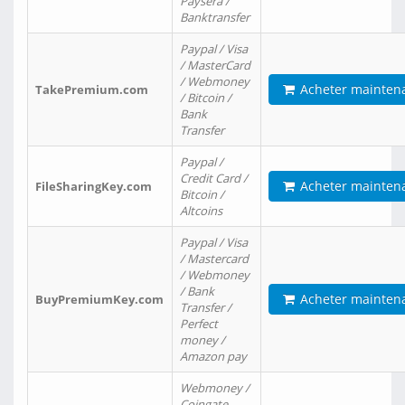
Paysera /
Banktransfer
Paypal / Visa
/ MasterCard
/ Webmoney
Acheter mainten
TakePremium.com
/ Bitcoin /
Bank
Transfer
Paypal /
Credit Card /
Acheter mainten
FileSharingKey.com
Bitcoin /
Altcoins
Paypal / Visa
/ Mastercard
/ Webmoney
/ Bank
Acheter mainten
BuyPremiumKey.com
Transfer /
Perfect
money /
Amazon pay
Webmoney /
Coingate